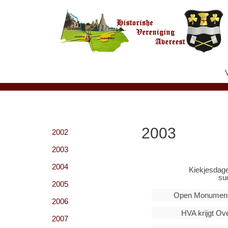
Ga
naar
de
inhoud
2003
2002
2003
2004
Kiekjesdag
su
2005
Open Monument
2006
HVA krijgt Ove
2007