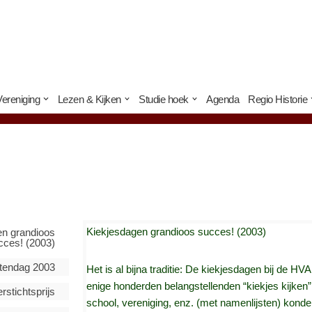
Vereniging
Lezen & Kijken
Studie hoek
Agenda
Regio Historie
Kiekjesdagen grandioos succes! (2003)
en grandioos
cces! (2003)
endag 2003
Het is al bijna traditie: De kiekjesdagen bij d
enige honderden belangstellenden “kiekjes kijken”
rstichtsprijs
school, vereniging, enz. (met namenlijsten) kond