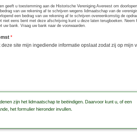
ken geeft u toestemming aan de Historische Vereniging Avereest om doorlope
bedrag van uw rekening af te schrijven wegens lidmaatschap van de verenigin
lopend een bedrag van uw rekening af te schrijven overeenkomstig de opdrac
et niet eens bent met deze afschrijving kunt u deze laten terugboeken. Neem
met uw bank. Vraag uw bank naar de voorwaarden.
omst
*
t deze site mijn ingediende informatie opslaat zodat zij op mijn
denen zijn het lidmaatschap te beëindigen. Daarvoor kunt u, of een
e, het formulier hieronder invullen.