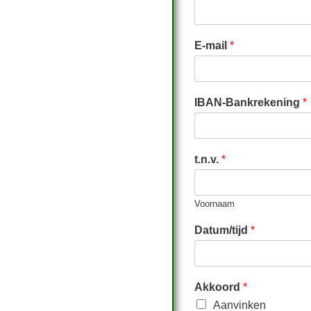
E-mail
*
IBAN-Bankrekening
*
t.n.v.
*
Voornaam
Datum/tijd
*
Akkoord
*
Aanvinken