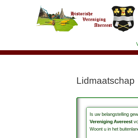
Ga
naar
de
inhoud
Lidmaatschap
Is uw belangstelling ge
Vereniging Avereest
vo
Woont u in het buitenlan