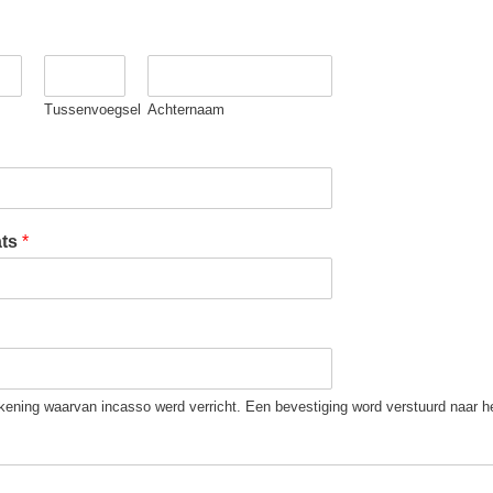
Tussenvoegsel
Achternaam
ats
*
ening waarvan incasso werd verricht. Een bevestiging word verstuurd naar he