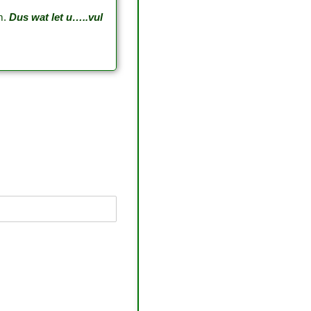
um.
Dus wat let u…..vul