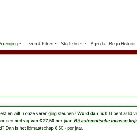
Vereniging
Lezen & Kijken
Studie hoek
Agenda
Regio Historie
wekt en wilt u onze vereniging steunen?
Word dan lid!!
U bent al lid 
or een
bedrag van € 27,50 per jaar
.
Bij automatische incasso krijg
d? Dan is het lidmaatschap € 60,- per jaar.