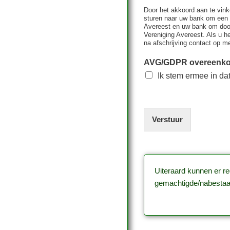
Door het akkoord aan te vin
sturen naar uw bank om een 
Avereest en uw bank om door
Vereniging Avereest. Als u h
na afschrijving contact op 
AVG/GDPR overeenk
Ik stem ermee in da
Verstuur
Uiteraard kunnen er re
gemachtigde/nabestaand