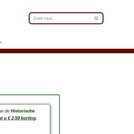
van de
Historische
t u € 2,50 korting
.