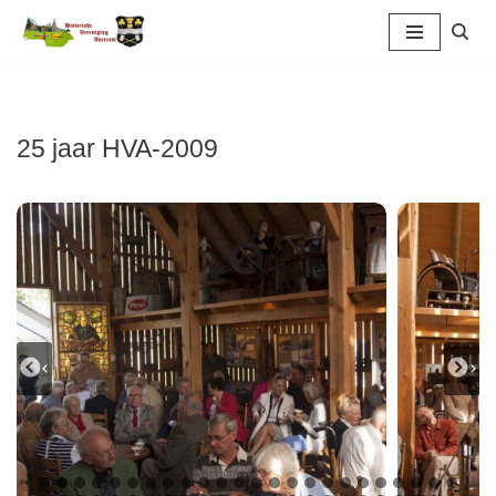
Ga
naar
de
inhoud
25 jaar HVA-2009