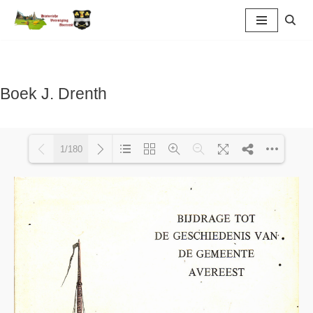
Ga
naar
de
inhoud
Boek J. Drenth
1/180