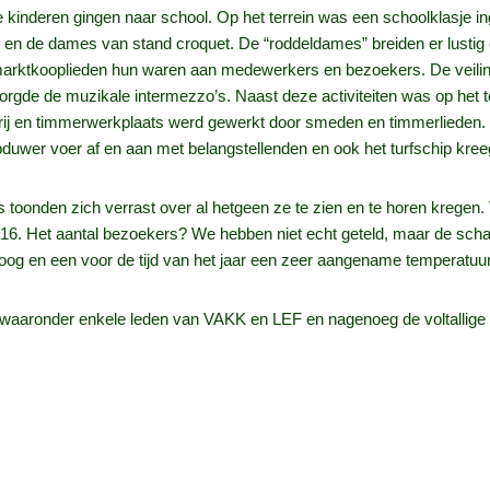
 kinderen gingen naar school. Op het terrein was een schoolklasje in
n de dames van stand croquet. De “roddeldames” breiden er lustig op
arktkooplieden hun waren aan medewerkers en bezoekers. De veilin
zorgde de muzikale intermezzo’s. Naast deze activiteiten was op het 
ij en timmerwerkplaats werd gewerkt door smeden en timmerlieden. B
uwer voer af en aan met belangstellenden en ook het turfschip kreeg
rs toonden zich verrast over al hetgeen ze te zien en te horen kregen
6. Het aantal bezoekers? We hebben niet echt geteld, maar de schat
og en een voor de tijd van het jaar een zeer aangename temperatuur
waaronder enkele leden van VAKK en LEF en nagenoeg de voltallige be