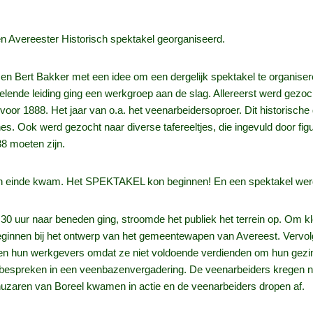
n Avereester Historisch spektakel georganiseerd.
n Bert Bakker met een idee om een dergelijk spektakel te organise
lende leiding ging een werkgroep aan de slag. Allereerst werd gezoch
r 1888. Het jaar van o.a. het veenarbeidersoproer. Dit historische g
hes. Ook werd gezocht naar diverse tafereeltjes, die ingevuld door fi
8 moeten zijn.
en einde kwam. Het SPEKTAKEL kon beginnen! En een spektakel werd
0 uur naar beneden ging, stroomde het publiek het terrein op. Om k
eginnen bij het ontwerp van het gemeentewapen van Avereest. Vervol
egen hun werkgevers omdat ze niet voldoende verdienden om hun gezi
en bespreken in een veenbazenvergadering. De veenarbeiders kregen 
huzaren van Boreel kwamen in actie en de veenarbeiders dropen af.