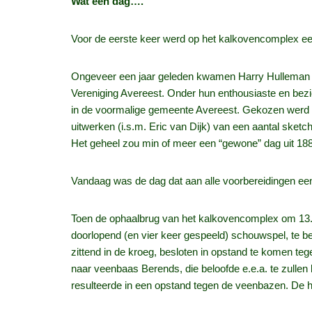
Wat een dag….
Voor de eerste keer werd op het kalkovencomplex ee
Ongeveer een jaar geleden kwamen Harry Hulleman e
Vereniging Avereest. Onder hun enthousiaste en bezie
in de voormalige gemeente Avereest. Gekozen werd voo
uitwerken (i.s.m. Eric van Dijk) van een aantal sketc
Het geheel zou min of meer een “gewone” dag uit 188
Vandaag was de dag dat aan alle voorbereidingen e
Toen de ophaalbrug van het kalkovencomplex om 13.3
doorlopend (en vier keer gespeeld) schouwspel, te b
zittend in de kroeg, besloten in opstand te komen t
naar veenbaas Berends, die beloofde e.e.a. te zull
resulteerde in een opstand tegen de veenbazen. De 