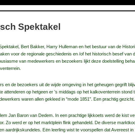
isch Spektakel
h Spektakel, Bert Bakker, Harry Hulleman en het bestuur van de Hist
ken voor de regionale geschiedenis en /of het historisch besef van
ousiasme van medewerkers en bezoekers lijkt deze doelstelling behaa
venterrein.
rs en de bezoekers uit de wijde omgeving in het geheugen gegrift bli
e attenderen op hetgeen er ’s middags op het kalkoventerrein stond 
Medewerkers waren allen gekleed in “mode 1851”. Een prachtig gezicht.
em Jan Baron van Dedem. In een prachtige lijkkoets werd de kist ver
oor. Zo werd er op het marktplein flink gehandeld. De diverse markt
 aardrijkskundeles. Eén leerling wist te voorspellen dat Avereest in