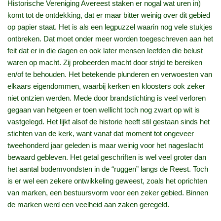
Historische Vereniging Avereest staken er nogal wat uren in)
komt tot de ontdekking, dat er maar bitter weinig over dit gebied
op papier staat. Het is als een legpuzzel waarin nog vele stukjes
ontbreken. Dat moet onder meer worden toegeschreven aan het
feit dat er in die dagen en ook later mensen leefden die belust
waren op macht. Zij probeerden macht door strijd te bereiken
en/of te behouden. Het betekende plunderen en verwoesten van
elkaars eigendommen, waarbij kerken en kloosters ook zeker
niet ontzien werden. Mede door brandstichting is veel verloren
gegaan van hetgeen er toen wellicht toch nog zwart op wit is
vastgelegd. Het lijkt alsof de historie heeft stil gestaan sinds het
stichten van de kerk, want vanaf dat moment tot ongeveer
tweehonderd jaar geleden is maar weinig voor het nageslacht
bewaard gebleven. Het getal geschriften is wel veel groter dan
het aantal bodemvondsten in de “ruggen” langs de Reest. Toch
is er wel een zekere ontwikkeling geweest, zoals het oprichten
van marken, een bestuursvorm voor een zeker gebied. Binnen
de marken werd een veelheid aan zaken geregeld.