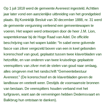
Op 1 juli 1818 werd de gemeente Avereest ingesteld. Achttien
jaar later vond een aanzienlijke uitbreiding van het grondgebied
plaats. Bij Koninklijk Besluit van 30 december 1888, nr. 31 werd
de gemeente vergunning verleend een gemeentewapen te
voeren. Het wapen werd ontworpen door de heer J.M. Lion,
wapentekenaar bij de Hoge Raad van Adel. De officiële
beschrijving van het wapen luidde: “In sabel eene golvende
fasce van zilver vergezeld boven van een in keel gebonden
korenschoof van goud, geplaatst tussen twee klaverbladen van
hetzelfde, en van onderen van twee kruiselings geplaatste
veenspitters van zilver met de stelen van goud naar omlaag,
alles omgeven met het randschrift “Gemeentebestuur
Avereest.” (De korenschoof en de klaverbladen geven de
landbouw en veeteelt weer. Destijds de voornaamste bronnen
van bestaan. De veenspitters houden verband met het
turfgraven, want aan de verveningen hebben Dedemsvaart en
Balkbrug hun ontstaan te danken).