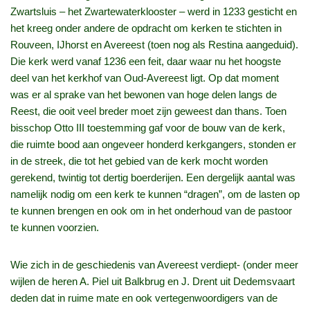
Zwartsluis – het Zwartewaterklooster – werd in 1233 gesticht en
het kreeg onder andere de opdracht om kerken te stichten in
Rouveen, IJhorst en Avereest (toen nog als Restina aangeduid).
Die kerk werd vanaf 1236 een feit, daar waar nu het hoogste
deel van het kerkhof van Oud-Avereest ligt. Op dat moment
was er al sprake van het bewonen van hoge delen langs de
Reest, die ooit veel breder moet zijn geweest dan thans. Toen
bisschop Otto III toestemming gaf voor de bouw van de kerk,
die ruimte bood aan ongeveer honderd kerkgangers, stonden er
in de streek, die tot het gebied van de kerk mocht worden
gerekend, twintig tot dertig boerderijen. Een dergelijk aantal was
namelijk nodig om een kerk te kunnen “dragen”, om de lasten op
te kunnen brengen en ook om in het onderhoud van de pastoor
te kunnen voorzien.
Wie zich in de geschiedenis van Avereest verdiept- (onder meer
wijlen de heren A. Piel uit Balkbrug en J. Drent uit Dedemsvaart
deden dat in ruime mate en ook vertegenwoordigers van de