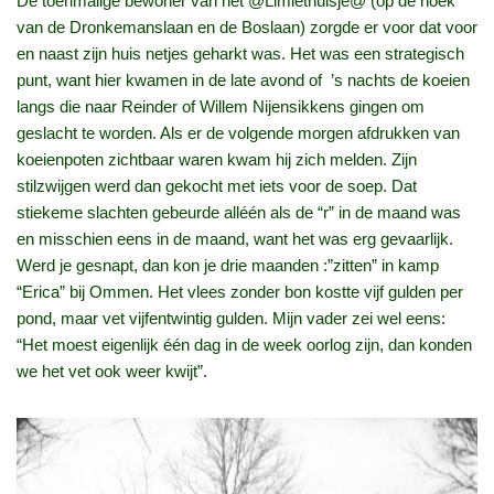
De toenmalige bewoner van het @Limiethuisje@ (op de hoek
van de Dronkemanslaan en de Boslaan) zorgde er voor dat voor
en naast zijn huis netjes geharkt was. Het was een strategisch
punt, want hier kwamen in de late avond of ’s nachts de koeien
langs die naar Reinder of Willem Nijensikkens gingen om
geslacht te worden. Als er de volgende morgen afdrukken van
koeienpoten zichtbaar waren kwam hij zich melden. Zijn
stilzwijgen werd dan gekocht met iets voor de soep. Dat
stiekeme slachten gebeurde alléén als de “r” in de maand was
en misschien eens in de maand, want het was erg gevaarlijk.
Werd je gesnapt, dan kon je drie maanden :”zitten” in kamp
“Erica” bij Ommen. Het vlees zonder bon kostte vijf gulden per
pond, maar vet vijfentwintig gulden. Mijn vader zei wel eens:
“Het moest eigenlijk één dag in de week oorlog zijn, dan konden
we het vet ook weer kwijt”.