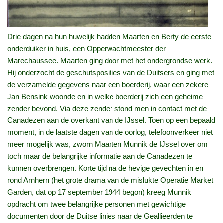
Drie dagen na hun huwelijk hadden Maarten en Berty de eerste
onderduiker in huis, een Opperwachtmeester der
Marechaussee. Maarten ging door met het ondergrondse werk.
Hij onderzocht de geschutsposities van de Duitsers en ging met
de verzamelde gegevens naar een boerderij, waar een zekere
Jan Bensink woonde en in welke boerderij zich een geheime
zender bevond. Via deze zender stond men in contact met de
Canadezen aan de overkant van de IJssel. Toen op een bepaald
moment, in de laatste dagen van de oorlog, telefoonverkeer niet
meer mogelijk was, zworn Maarten Munnik de IJssel over om
toch maar de belangrijke informatie aan de Canadezen te
kunnen overbrengen. Korte tijd na de hevige gevechten in en
rond Arnhern (het grote drama van de mislukte Operatie Market
Garden, dat op 17 september 1944 begon) kreeg Munnik
opdracht om twee belangrijke personen met gewichtige
documenten door de Duitse linies naar de Geallieerden te