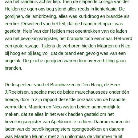
van het raadhuis achter liep. Toen de slapende collega van der
Heijden de ogen opsloeg stond alles reeds in lichterlaaie. De
gordijnen, de lambrizering, alles was kurkdroog en brandde als
een lier. Onwetend van het feit, dat de brand met opzet was
gesticht, hielp Van der Heijden met opentrekken van de laden
van het bevolkingsregister, het brandde toch eenmaal. Het werd
een grote ravage. Tijdens de verhoren hielden Maarten en Nico
bij hoog en bij laag vol, dat de brand een gevolg was van een
ongeluk. De pluche gordijnen waren door oververhitting gaan
branden.
De Inspecteur van het Brandwezen in Den Haag, de Heer
J.Roelofsen, speelde met de beide marechaussees onder één
hoedje, door in zijn rapport dezelfde oorzaak van de brand te
vermelden. Maarten en Nico wisten beiden aannemelijk te
maken, dat ze alles in het werk hadden gesteld om het
bevolkingsregister van Apeldoorn te redden. Daarom waren de
laden van de bevolkingsregisters opengetrokken en daarom
was Maarten Munnik met zijn uniformjas de vlammen te lijf