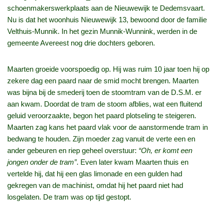
schoenmakerswerkplaats aan de Nieuwewijk te Dedemsvaart.
Nu is dat het woonhuis Nieuwewijk 13, bewoond door de familie
Velthuis-Munnik. In het gezin Munnik-Wunnink, werden in de
gemeente Avereest nog drie dochters geboren.
Maarten groeide voorspoedig op. Hij was ruim 10 jaar toen hij op
zekere dag een paard naar de smid mocht brengen. Maarten
was bijna bij de smederij toen de stoomtram van de D.S.M. er
aan kwam. Doordat de tram de stoom afblies, wat een fluitend
geluid veroorzaakte, begon het paard plotseling te steigeren.
Maarten zag kans het paard vlak voor de aanstormende tram in
bedwang te houden. Zijn moeder zag vanuit de verte een en
ander gebeuren en riep geheel overstuur:
“Oh, er komt een
jongen onder de tram”
. Even later kwam Maarten thuis en
vertelde hij, dat hij een glas limonade en een gulden had
gekregen van de machinist, omdat hij het paard niet had
losgelaten. De tram was op tijd gestopt.