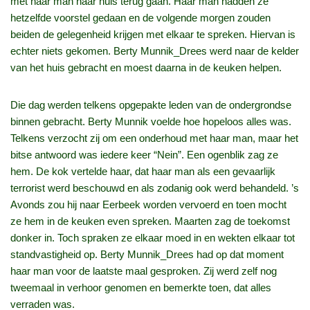
met haar man naar huis terug gaan. Haar man hadden ze
hetzelfde voorstel gedaan en de volgende morgen zouden
beiden de gelegenheid krijgen met elkaar te spreken. Hiervan is
echter niets gekomen. Berty Munnik_Drees werd naar de kelder
van het huis gebracht en moest daarna in de keuken helpen.
Die dag werden telkens opgepakte leden van de ondergrondse
binnen gebracht. Berty Munnik voelde hoe hopeloos alles was.
Telkens verzocht zij om een onderhoud met haar man, maar het
bitse antwoord was iedere keer “Nein”. Een ogenblik zag ze
hem. De kok vertelde haar, dat haar man als een gevaarlijk
terrorist werd beschouwd en als zodanig ook werd behandeld. ’s
Avonds zou hij naar Eerbeek worden vervoerd en toen mocht
ze hem in de keuken even spreken. Maarten zag de toekomst
donker in. Toch spraken ze elkaar moed in en wekten elkaar tot
standvastigheid op. Berty Munnik_Drees had op dat moment
haar man voor de laatste maal gesproken. Zij werd zelf nog
tweemaal in verhoor genomen en bemerkte toen, dat alles
verraden was.