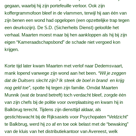
gegaan, waarbij hij zijn portefeuille verloor. Ook zijn
koffergrammofoon bleef in de vlammen, terwijl hij aan één van
zijn benen een wond had opgelopen (een opzettelijke trap tegen
een deurkozijn). De S.D. (Sicherheits Dienst) geloofde het
verhaal. Maarten moest maar bij hen aankloppen als hij bij zijn
eigen “Kameraadschapsbond” de schade niet vergoed kon
krijgen.
Korte tijd later kwam Maarten met verlof naar Dedemsvaart,
mank lopend vanwege zijn wond aan het been.
“Wil je zeggen
dat de Duitsers slecht zijn? Ik steek de boel in brand en krijg
nog geld toe”
, spotte hij tegen zijn familie. Omdat Maarten
Munnik (wat de brand betreft) toch verdacht bleef, zorgde één
van zijn chefs bij de politie voor overplaatsing en kwam hij in
Balkbrug terecht. Tijdens zijn diensttijd aldaar, als
gestichtswacht bij de Rijksasiels voor Psychopaten “Veldzicht”
te Balkbrug, werd hij zo af en toe ook belast met de “bewaking”
van de kluis van het distributiekantoor van Avereest, welk