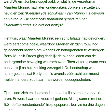
werd Willem Jonkers opgehaald, omdat hij de verzetsman
Maarten Munnik had laten onderduiken. Jonkers verzette zich
hevig en zei:
“Kleefstra (de schuilnaam van Munnik) is gewoon
een evacué. Hij heeft zelfs brandhout gehad van het
Evacuatiebureau, zie hier het bewijs!
“
Het huis, waar Maarten Munnik een schuilplaats had gevonden,
werd eerst omsingeld, waardoor Maarten en zijn vrouw nog
gelegenheid hadden om wapens en handgranaten te verbergen.
Berty Munnik-Drees ging dadelijk de overige leden van de
ondergrondse beweging waarschuwen. Toen zij terugkwam was
hun verblijf na huiszoeking verzegeld. De boodschap was
achtergelaten, dat Berty zich ’s avonds vóór acht uur moest
melden, anders zou haar man worden doodgeschoten.
Zij meldde zich en doorstond een nachtelijk verhoor van vele
uren. Er werd haar een voorstel gedaan. Als zij samen met de
S.S. de “terroristenbende” hielp opsporen, kon ze na drie dagen