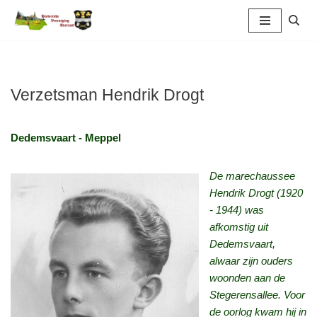
Ga
naar
de
inhoud
Verzetsman Hendrik Drogt
Dedemsvaart ‑ Meppel
De marechaussee
Hendrik Drogt (1920
‑ 1944) was
afkomstig uit
Dedemsvaart,
alwaar zijn ouders
woonden aan de
Stegerensallee. Voor
de oorlog kwam hij in