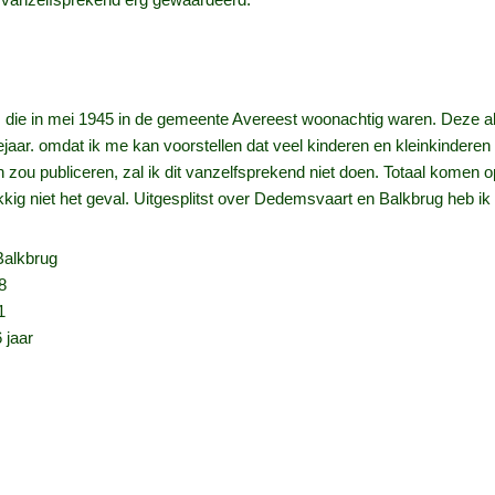
rs die in mei 1945 in de gemeente Avereest woonachtig waren. Deze al
aar. omdat ik me kan voorstellen dat veel kinderen en kleinkinderen
zou publiceren, zal ik dit vanzelfsprekend niet doen. Totaal komen o
kkig niet het geval. Uitgesplitst over Dedemsvaart en Balkbrug heb ik
brug
8
21
aar
jaar
aar
aar
jaar
aar