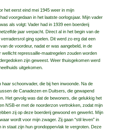
 het eerst eind mei 1945 weer in mijn
had voorgedaan in het laatste oorlogsjaar. Mijn vader
as als volgt: Vader had in 1939 een boerderij
zelfde jaar verpacht. Direct al in het begin van de
verradersrol ging spelen. Dit werd zo erg dat een
 van de voordeur, nadat er was aangebeld, in de
r wellicht repressaille-maatregelen zouden worden
ondergedoken zijn geweest. Weer thuisgekomen werd
 heelhuids uitgekomen.
n haar schoonvader, die bij hen inwoonde. Na de
tussen de Canadezen en Duitsers, die gewapend
n. Het gevolg was dat de bewoners, die gelukkig het
ten NSB-er met de noorderzon vertrokken, zodat mijn
ebben zij op deze boerderij gewoond en gewerkt. Mijn
aar wordt voor mijn zwager. Zij gaan “stil leven” in
 in staat zijn hun grondoppervlak te vergroten. Deze