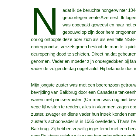
N
adat ik de beruchte hongerwinter 19
geboortegemeente Avereest. Ik logeerd
was opgepakt geweest en naar het con
gebouwd op zijn door hem ontgonnen he
oorlog ontpopte deze boer zich als als een felle NSB
ondergrondse, verzetsgroep besloot de man te liquide
deuropening dood te schieten. Direct na dat gebeure
genomen. Vader en moeder zijn ondergedoken bij fam
vader de volgende dag opgehaald. Hij belandde dus i
Mijn jongste zuster was met een boerenzoon getrouwd.
bevrijding van Balkbrug door een Canadese tankeen
waren met pantservuisten (Ommen was nog niet bevrij
vege lijf wisten te redden, alles in vlammen zagen
zuster, zwager en diens vader hun intrek konden nem
zuster’s schoonvader is in 1965 overleden. Thans hebb
Balkbrug. Zij hebben vrijwillig ingestemd met een he
voor Balkbrug unieke wijze van herverkaveling word