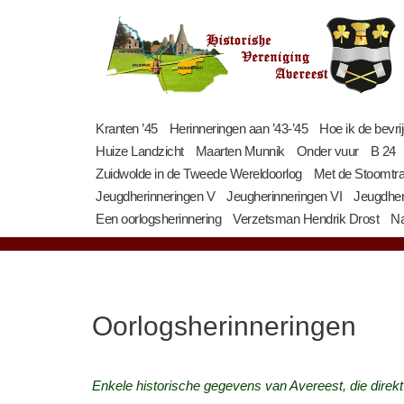
Ga
naar
de
inhoud
Kranten ’45
Herinneringen aan ’43-’45
Hoe ik de bevri
Huize Landzicht
Maarten Munnik
Onder vuur
B 24
Zuidwolde in de Tweede Wereldoorlog
Met de Stoomtr
Jeugdherinneringen V
Jeugherinneringen VI
Jeugdher
Een oorlogsherinnering
Verzetsman Hendrik Drost
Na
Oorlogsherinneringen
Enkele historische gegevens van Avereest, die direkt