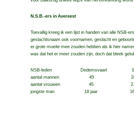
N.S.B.-ers in Avereest
Toevallig kreeg ik een lijst in handen van alle NSB-e
geslachtsnaam ook voornamen, geslacht en geboortej
er grote moeite mee zouden hebben als ik hier namen 
was dat het er meer zouden zijn, doch dat bleek gelu
NSB-leden Dedemsvaart Balk
aantal mannen 49 2
aantal vrouwen 45 
jongste man 18 jaar 16 j
gem.leeft. mannen 45 jaar 43 
oudste man 80 jaar 77 j
jongste vrouw 17 jaar 17 j
gem. leeft. vrouwen 43 jaar 42 
oudste vrouw 70 jaar 68 j