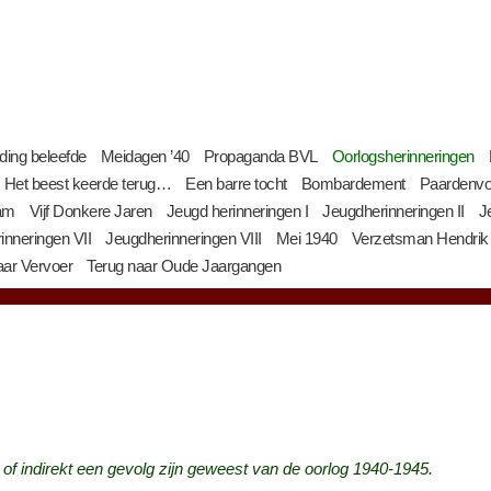
jding beleefde
Meidagen ’40
Propaganda BVL
Oorlogsherinneringen
Het beest keerde terug…
Een barre tocht
Bombardement
Paardenvo
am
Vijf Donkere Jaren
Jeugd herinneringen I
Jeugdherinneringen II
J
inneringen VII
Jeugdherinneringen VIII
Mei 1940
Verzetsman Hendrik
ar Vervoer
Terug naar Oude Jaargangen
 of indirekt een gevolg zijn geweest van de oorlog 1940-1945.