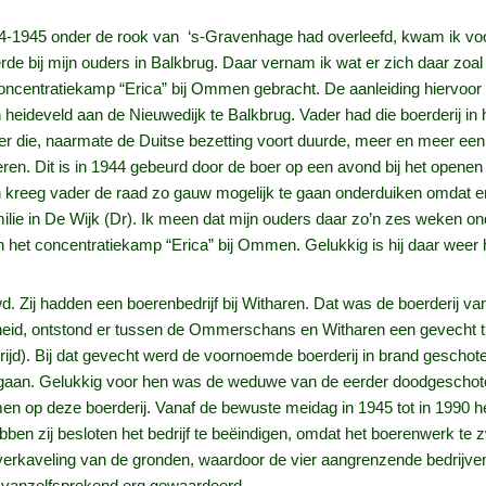
44-1945 onder de rook van ‘s-Gravenhage had overleefd, kwam ik voor
e bij mijn ouders in Balkbrug. Daar vernam ik wat er zich daar zoal 
centratiekamp “Erica” bij Ommen gebracht. De aanleiding hiervoor w
ideveld aan de Nieuwedijk te Balkbrug. Vader had die boerderij in het
-er die, naarmate de Duitse bezetting voort duurde, meer en meer een 
ren. Dit is in 1944 gebeurd door de boer op een avond bij het openen
n kreeg vader de raad zo gauw mogelijk te gaan onderduiken omdat e
ilie in De Wijk (Dr). Ik meen dat mijn ouders daar zo’n zes weken 
n het concentratiekamp “Erica” bij Ommen. Gelukkig is hij daar weer
 Zij hadden een boerenbedrijf bij Witharen. Dat was de boerderij va
heid, ontstond er tussen de Ommerschans en Witharen een gevecht 
d). Bij dat gevecht werd de voornoemde boerderij in brand geschote
 opgaan. Gelukkig voor hen was de weduwe van de eerder doodgescho
en op deze boerderij. Vanaf de bewuste meidag in 1945 tot in 1990 h
en zij besloten het bedrijf te beëindigen, omdat het boerenwerk te zw
rverkaveling van de gronden, waardoor de vier aangrenzende bedrijven
t vanzelfsprekend erg gewaardeerd.