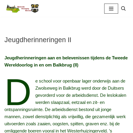
Ga
naar
de
inhoud
Jeugdherinneringen II
Jeugdherinneringen aan en belevenissen tijdens de Tweede
Wereldoorlog in en om Balkbrug (II)
D
e school voor openbaar lager onderwijs aan de
Zwolseweg in Balkbrug werd door de Duitsers
gevorderd voor de arbeidsdienst. De leslokalen
werden slaapzaal, eetzaal en zit‑ en
ontspanningsruimte. De arbeidsdienst bestond uit jonge
mannen, zowel dienstplichtig als vrijwillig, die gezamenlijk werk
uitvoerden zoals zaaien, oogsten, spitten, graven enz. bij de
omliggende boeren vooral in het Westerhuizingerveld. ’s