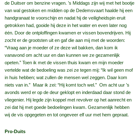
de Duitser om benzine vragen. ’s Middags zijn wij met het bootje
van wal gestoken en midden op de Dedemsvaart haalde hij een
handgranaat te voorschijn en nadat hij de veiligheidspin eruit
getrokken had, gooide hij deze in het water en even later nog
één. Door de ontploffingen kwamen er vissen bovendrijven. Hij
zocht er de grootsten uit en gaf die aan mij met de woorden:
“Vraag aan je moeder of ze deze wil bakken, dan kom ik
vanavond om acht uur en dan kunnen we ze gezamenlijk
opeten.” Toen ik met de vissen thuis kwam en mijn moeder
vertelde wat de bedoeling was zei ze tegen mij: “Ik wil geen mof
in huis hebben; wat zullen de mensen wel zeggen. Daar kom
niets van in.” Maar ik zei: “Hij komt toch wel.” Om acht uur ’s
avonds werd er op de deur geklopt en inderdaad daar stond de
vliegenier. Hij legde zijn koppel met revolver op het aanrecht en
zei dat hij met goede bedoelingen kwam. Gezamenlijk hebben
wij de vis opgegeten en tot ongeveer elf uur met hem gepraat.
Pro-Duits