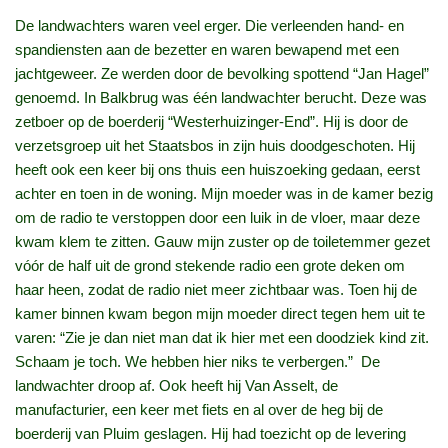
De landwachters waren veel erger. Die verleenden hand- en
spandiensten aan de bezetter en waren bewapend met een
jachtgeweer. Ze werden door de bevolking spottend “Jan Hagel”
genoemd. In Balkbrug was één landwachter berucht. Deze was
zetboer op de boerderij “Westerhuizinger‑End”. Hij is door de
verzetsgroep uit het Staatsbos in zijn huis doodgeschoten. Hij
heeft ook een keer bij ons thuis een huiszoeking gedaan, eerst
achter en toen in de woning. Mijn moeder was in de kamer bezig
om de radio te verstoppen door een luik in de vloer, maar deze
kwam klem te zitten. Gauw mijn zuster op de toiletemmer gezet
vóór de half uit de grond stekende radio een grote deken om
haar heen, zodat de radio niet meer zichtbaar was. Toen hij de
kamer binnen kwam begon mijn moeder direct tegen hem uit te
varen: “Zie je dan niet man dat ik hier met een doodziek kind zit.
Schaam je toch. We hebben hier niks te verbergen.” De
landwachter droop af. Ook heeft hij Van Asselt, de
manufacturier, een keer met fiets en al over de heg bij de
boerderij van Pluim geslagen. Hij had toezicht op de levering