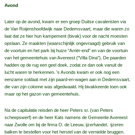
Avond
Later op de avond, kwam er een groep Duitse cavaleristen via
de Van Roijenshoofdwijk naar Dedemsvaart, maar die waren zo
laat dat ze hier hun kampement (bivak) voor de nacht moesten
opslaan. Ze maakten (waarschijnlijk ongevraagd) gebruik van
de voortuin en het park bij huize “Arriër-end” en van de voortuin
van het gemeentehuis van Avereest (“Villa Dina”). De paarden
hadden op de rug een geel doek, zodat ze dan ook vanuit de
lucht waren te herkennen. ’s Avonds kwam er ook nog een
eenzame soldaat met zijn paard-en-wagen aan in Dedemsvaart,
die van zijn colonne was afgedwaald. Hij bivakkeerde toen ook
maar op het gazon van gemeentehuis.
Na de capitulatie reisden de heer Peters sr. (van Peters
scheepswerf) en de heer Kats namens de Gemeente Avereest
naar Zwolle om bij de firma O. de Leeuw, ijzerhandel, ijzeren
balken te bestellen voor het herstel van de vernielde bruggen.