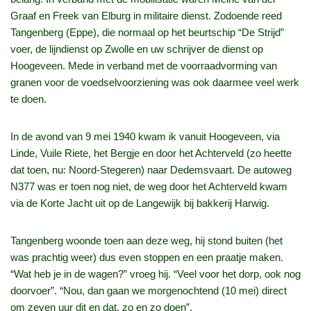
Graaf en Freek van Elburg in militaire dienst. Zodoende reed
Tangenberg (Eppe), die normaal op het beurtschip “De Strijd”
voer, de lijndienst op Zwolle en uw schrijver de dienst op
Hoogeveen. Mede in verband met de voorraadvorming van
granen voor de voedselvoorziening was ook daarmee veel werk
te doen.
In de avond van 9 mei 1940 kwam ik vanuit Hoogeveen, via
Linde, Vuile Riete, het Bergje en door het Achterveld (zo heette
dat toen, nu: Noord-Stegeren) naar Dedemsvaart. De autoweg
N377 was er toen nog niet, de weg door het Achterveld kwam
via de Korte Jacht uit op de Langewijk bij bakkerij Harwig.
Tangenberg woonde toen aan deze weg, hij stond buiten (het
was prachtig weer) dus even stoppen en een praatje maken.
“Wat heb je in de wagen?” vroeg hij. “Veel voor het dorp, ook nog
doorvoer”. “Nou, dan gaan we morgenochtend (10 mei) direct
om zeven uur dit en dat, zo en zo doen”.