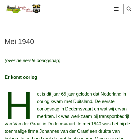
Ga
naar
de
inhoud
Mei 1940
(over de eerste oorlogsdag)
Er komt oorlog
H
et is dit jaar 65 jaar geleden dat Nederland in
oorlog kwam met Duitsland. De eerste
oorlogsdag in Dedemsvaart en wat wij ervan
merkten. Ik was werkzaam bij transportbedrijf
van Van der Graaf in Dedemsvaart. In mei 1940 was het bij de
toenmalige firma Johannes van der Graaf een drukte van
belang. In verband met de mobilisatie waren Meine van der