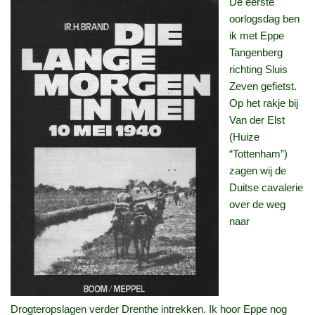
De eerste
oorlogsdag ben
ik met Eppe
Tangenberg
richting Sluis
Zeven gefietst.
Op het rakje bij
Van der Elst
(Huize
“Tottenham”)
zagen wij de
Duitse cavalerie
over de weg
naar
Drogteropslagen verder Drenthe intrekken. Ik hoor Eppe nog