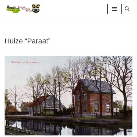
Ga
naar
de
inhoud
Huize “Paraat”