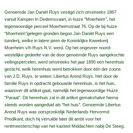
Genoemde Jan Daniël Ruys vestigd zich omstreeks 1867
vanuit Kampen In Dedemsvaart, in huize “Moerheim”, het
tegenwoordige perceel Moerheimstraat 76. Op de bij huize
“Moerheim”gelegen gronden begon Jan Daniël Ruys een
tuinderij, welke in latere jaren de Koninklijke Kweekerij
Moerheim v/h Ruys N.V. werd. Op het ongeveer noord-
westelijke gedeelte van de door genoemde Ruys aangekochte
veilingspercelen, werd omstreeks het jaar 1890 een herenhuis
gesticht, welk herenhuis werd betrokken door één der zoons
van J.D. Ruys, te weten: Libertus Arend Ruys. Het door de
familie Ruys in opdracht gebouwde herenhuis, is het huis,
waarover dit artikel gaat, namelijk het tegenwoordige Huize
“Paraat”. Dit herenhuis zal in dit artikel gemakshalve hierna
steeds worden aangeduid als “het huis”. Genoemde Libertus
Arend Ruys was oorspronkelijk Nederlands Hervormd
Predikant, doch hij verruilde later dit ambt voor het
rentmeesterschap van het kasteel Middachten nabij De Steeg.