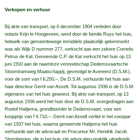
Verkopen en verhuur
Bij akte van transport, op 6 december 1904 verleden door
notaris Krijn te Hoogeveen, werd door de familie Ruys het huis,
hetwelk van gemeentewege inmiddels plaatselijk gekenmerkt
was als Wijk D nummer 277, verkocht aan een zekere Cornelis
Petrus de Kat. Genoemde C.P. de Kat verkocht het huis op 13
juni 1910 aan de naamloze vennootschap Dedemsvaartsche
Stoomtramweg Maatschappij, gevestigd te Avereest (D.S.M.),
voor de som van f 6.250,–. De D.S.M. verhuurde het huis aan
haar directeur Gerrit van Asselt. Tot augustus 1936 is de D.S.M.
eigenares van het huis geweest. Bij akte van transport, op 13
augustus 1936 werd het huis door de D.S.M. overgedragen aan
Roelof Haitjema, grondboorder te Dedemsvaart, voor een
koopprijs van f 4.710,–. Gerrit van Asselt verliet in het voorjaar
van 1937 het huis, waarna genoemde Haitjema het huis
verhuurde aan de advocaat en Procureur Mr. Hendrik Jacob
Steenbergen, die in het huis zijn advocaten-praktijk uitoefende.