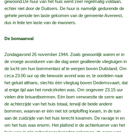
gewoond.De huur van het huis werd zeer regelmatig voldaan,
echter niet door de Duitsers. De huur is namelijk gedurende de
gehele periode ten laste gekomen van de gemeente Avereest,
dus in feite ten laste van de inwoners.
De bomaanval
Zondagavond 26 november 1944. Zoals gewoonlijk waren er in
de vroege avonduren van die dag weer geallieerde vliegtuigen in
de lucht om hun bommenlast af te werpen boven Duitsland. Om
circa 23.00 uur op die bewuste avond was er, te oordelen naar
het geluid althans, slechts één vliegtuig boven Dedemsvaart, dat
al enige tijd aan het rondcirkelen was. Om ongeveer 23.15 uur
vielen drie brisantbommen. Eén bom verwoestte de serre aan
de achterzijde van het huis totaal, terwijl de beide andere
bommen, waarvan er één niet tot ontploffing kwam, in de tuin
aan de zuidzijde van het huis terecht kwamen. De ravage in en
om het huis was enorm. Het plafond in de achterkamer van het