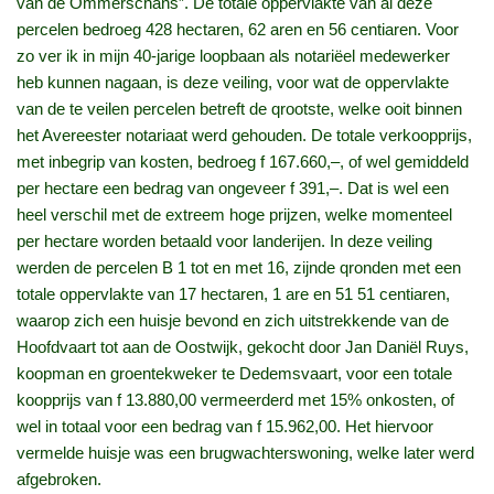
van de Ommerschans”. De totale oppervlakte van al deze
percelen bedroeg 428 hectaren, 62 aren en 56 centiaren. Voor
zo ver ik in mijn 40-jarige loopbaan als notariëel medewerker
heb kunnen nagaan, is deze veiling, voor wat de oppervlakte
van de te veilen percelen betreft de qrootste, welke ooit binnen
het Avereester notariaat werd gehouden. De totale verkoopprijs,
met inbegrip van kosten, bedroeg f 167.660,–, of wel gemiddeld
per hectare een bedrag van ongeveer f 391,–. Dat is wel een
heel verschil met de extreem hoge prijzen, welke momenteel
per hectare worden betaald voor landerijen. In deze veiling
werden de percelen B 1 tot en met 16, zijnde qronden met een
totale oppervlakte van 17 hectaren, 1 are en 51 51 centiaren,
waarop zich een huisje bevond en zich uitstrekkende van de
Hoofdvaart tot aan de Oostwijk, gekocht door Jan Daniël Ruys,
koopman en groentekweker te Dedemsvaart, voor een totale
koopprijs van f 13.880,00 vermeerderd met 15% onkosten, of
wel in totaal voor een bedrag van f 15.962,00. Het hiervoor
vermelde huisje was een brugwachterswoning, welke later werd
afgebroken.