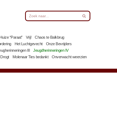
Huize “Paraat”
Vrij!
Chaos te Balkbrug
rdering
Het Luchtgevecht
Onze Bevrijders
eugherinneringen III
Jeugdherinneringen IV
 Drogt
Molenaar Ties bedankt
Onverwacht weerzien