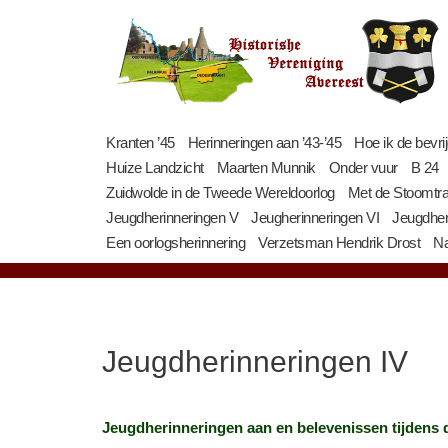
Ga
naar
de
inhoud
Kranten ’45
Herinneringen aan ’43-’45
Hoe ik de bevri
Huize Landzicht
Maarten Munnik
Onder vuur
B 24
Zuidwolde in de Tweede Wereldoorlog
Met de Stoomtr
Jeugdherinneringen V
Jeugherinneringen VI
Jeugdher
Een oorlogsherinnering
Verzetsman Hendrik Drost
Na
Jeugdherinneringen IV
Jeugdherinneringen aan en belevenissen tijdens 