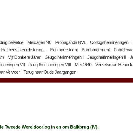
jding beleefde
Meidagen ’40
Propaganda BVL
Oorlogsherinneringen
Het beest keerde terug…
Een barre tocht
Bombardement
Paardenvo
am
Vijf Donkere Jaren
Jeugd herinneringen I
Jeugdherinneringen II
J
inneringen VII
Jeugdherinneringen VIII
Mei 1940
Verzetsman Hendrik
ar Vervoer
Terug naar Oude Jaargangen
de Tweede Wereldoorlog in en om Balkbrug (IV).