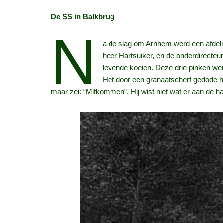
De SS in Balkbrug
N
a de slag om Arnhem werd een afdelin
heer Hartsuiker, en de onderdirecte
levende koeien. Deze drie pinken wer
Het door een granaatscherf gedode he
maar zei: “Mitkommen”. Hij wist niet wat er aan de 