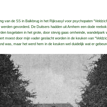
g van de SS in Balkbrug in het Rijksasyl voor psychopaten “Veldzich
ur werden gevorderd. De Duitsers hadden uit Arnhem een dode reebo
den losgelaten in het grote, door stevig gaas omheinde, wandelpark 
rt moest door mijn vader geslacht worden in de keuken van “Veldzich
hand was, maar het werd hem in de keuken wel duidelijk wat er gebeu