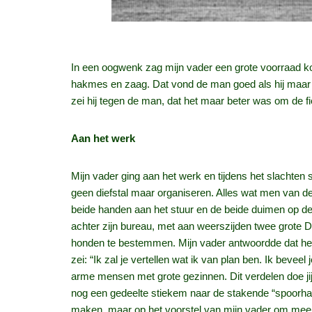
In een oogwenk zag mijn vader een grote voorraad kof
hakmes en zaag. Dat vond de man goed als hij maar 
zei hij tegen de man, dat het maar beter was om de f
Aan het werk
Mijn vader ging aan het werk en tijdens het slachte
geen diefstal maar organiseren. Alles wat men van d
beide handen aan het stuur en de beide duimen op d
achter zijn bureau, met aan weerszijden twee grote D
honden te bestemmen. Mijn vader antwoordde dat het v
zei: “Ik zal je vertellen wat ik van plan ben. Ik beve
arme mensen met grote gezinnen. Dit verdelen doe jij
nog een gedeelte stiekem naar de stakende “spoorhaz
maken, maar op het voorstel van mijn vader om mee te