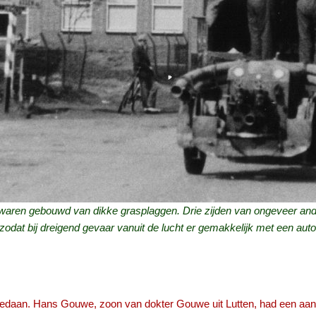
g waren gebouwd van dikke grasplaggen. Drie zijden van ongeveer an
 zodat bij dreigend gevaar vanuit de lucht er gemakkelijk met een aut
or gedaan. Hans Gouwe, zoon van dokter Gouwe uit Lutten, had een aans