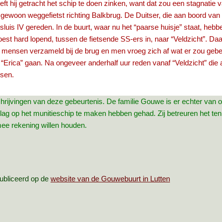
 hij getracht het schip te doen zinken, want dat zou een stagnatie v
gewoon weggefietst richting Balkbrug. De Duitser, die aan boord van h
 sluis IV gereden. In de buurt, waar nu het “paarse huisje” staat, he
st hard lopend, tussen de fietsende SS‑ers in, naar “Veldzicht”. Daar
l mensen verzameld bij de brug en men vroeg zich af wat er zou ge
Erica” gaan. Na ongeveer anderhalf uur reden vanaf “Veldzicht” die a
nsen.
rijvingen van deze gebeurtenis. De familie Gouwe is er echter van o
g op het munitieschip te maken hebben gehad. Zij betreuren het ten
rmee rekening willen houden.
ubliceerd op de
website van de Gouwebuurt in Lutten