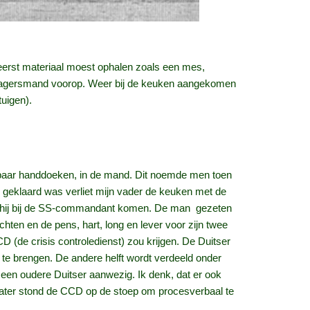
j eerst materiaal moest ophalen zoals een mes,
 slagersmand voorop. Weer bij de keuken aangekomen
tuigen).
en paar handdoeken, in de mand. Dit noemde men toen
 geklaard was verliet mijn vader de keuken met de
st hij bij de SS-commandant komen. De man gezeten
hten en de pens, hart, long en lever voor zijn twee
 (de crisis controledienst) zou krijgen. De Duitser
er te brengen. De andere helft wordt verdeeld onder
 een oudere Duitser aanwezig. Ik denk, dat er ook
later stond de CCD op de stoep om procesverbaal te