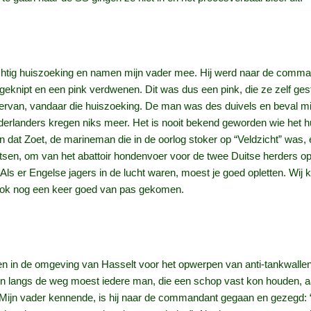
htig huiszoeking en namen mijn vader mee. Hij werd naar de command
geknipt en een pink verdwenen. Dit was dus een pink, die ze zelf g
iervan, vandaar die huiszoeking. De man was des duivels en beval mij
derlanders kregen niks meer. Het is nooit bekend geworden wie het hu
dat Zoet, de marineman die in de oorlog stoker op “Veldzicht” was, 
ietsen, om van het abattoir hondenvoer voor de twee Duitse herders op
ls er Engelse jagers in de lucht waren, moest je goed opletten. Wij k
 ook nog een keer goed van pas gekomen.
 in de omgeving van Hasselt voor het opwerpen van anti-tankwallen
 langs de weg moest iedere man, die een schop vast kon houden, aa
. Mijn vader kennende, is hij naar de commandant gegaan en gezegd: 