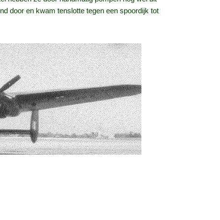
nd door en kwam tenslotte tegen een spoordijk tot
hardop afvroeg of zich in deze puinhoop nog een
le zeven bemanningsleden hebben het overleefd. Ray
aties is hij weer in Canada teruggekomen. Het is