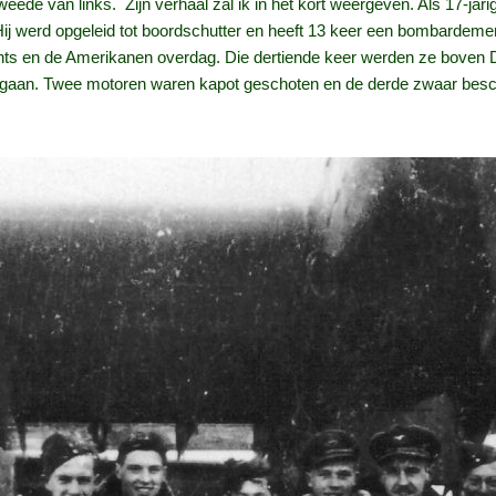
weede van links. Zijn verhaal zal ik in het kort weergeven. Als 17-j
Hij werd opgeleid tot boordschutter en heeft 13 keer een bombardem
chts en de Amerikanen overdag. Die dertiende keer werden ze boven 
egaan. Twee motoren waren kapot geschoten en de derde zwaar besc