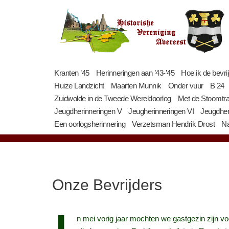
Ga
naar
de
inhoud
Kranten ’45
Herinneringen aan ’43-’45
Hoe ik de bevri
Huize Landzicht
Maarten Munnik
Onder vuur
B 24
Zuidwolde in de Tweede Wereldoorlog
Met de Stoomtr
Jeugdherinneringen V
Jeugherinneringen VI
Jeugdher
Een oorlogsherinnering
Verzetsman Hendrik Drost
Na
Onze Bevrijders
n mei vorig jaar mochten we gastgezin zijn v