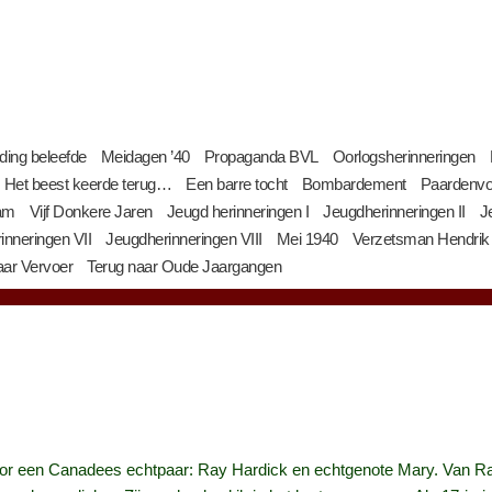
jding beleefde
Meidagen ’40
Propaganda BVL
Oorlogsherinneringen
Het beest keerde terug…
Een barre tocht
Bombardement
Paardenvo
am
Vijf Donkere Jaren
Jeugd herinneringen I
Jeugdherinneringen II
J
inneringen VII
Jeugdherinneringen VIII
Mei 1940
Verzetsman Hendrik
ar Vervoer
Terug naar Oude Jaargangen
oor een Canadees echtpaar: Ray Hardick en echtgenote Mary. Van Ray 