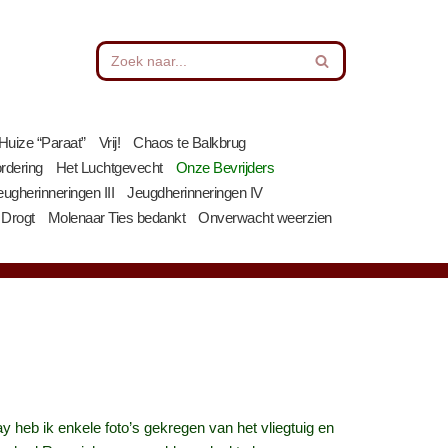
Huize “Paraat”
Vrij!
Chaos te Balkbrug
rdering
Het Luchtgevecht
Onze Bevrijders
eugherinneringen III
Jeugdherinneringen IV
 Drogt
Molenaar Ties bedankt
Onverwacht weerzien
heb ik enkele foto’s gekregen van het vliegtuig en