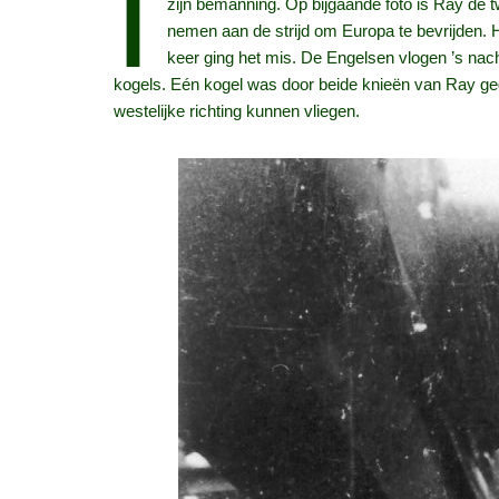
I
zijn bemanning. Op bijgaande foto is Ray de t
nemen aan de strijd om Europa te bevrijden. 
keer ging het mis. De Engelsen vlogen ’s na
kogels. Eén kogel was door beide knieën van Ray g
westelijke richting kunnen vliegen.