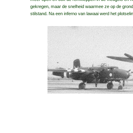
gekregen, maar de snelheid waarmee ze op de grond k
stilstand. Na een inferno van lawaai werd het plotseling
Het eerste wat Ray hoorde was een stem, met een duid
levend iemand kon bevinden. Het toestel was gelukki
heeft eerst een paar maanden in een hospitaal in Fra