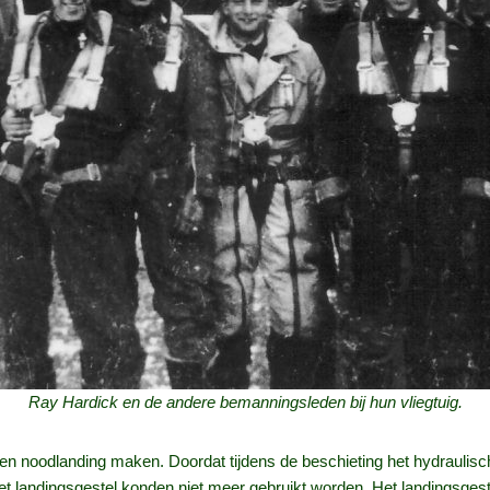
Ray Hardick en de andere bemanningsleden bij hun vliegtuig.
 een noodlanding maken. Doordat tijdens de beschieting het hydraul
et landingsgestel konden niet meer gebruikt worden. Het landingsge