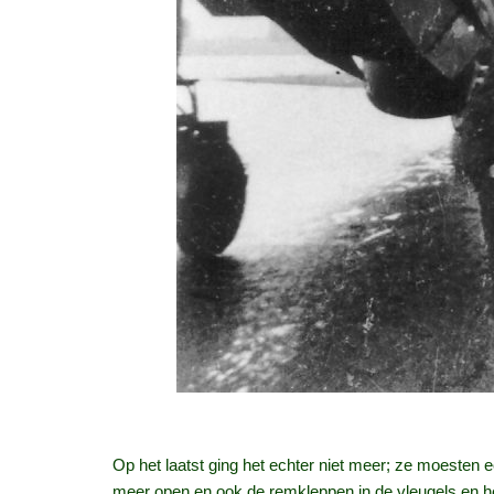
Op het laatst ging het echter niet meer; ze moesten
meer open en ook de remkleppen in de vleugels en h