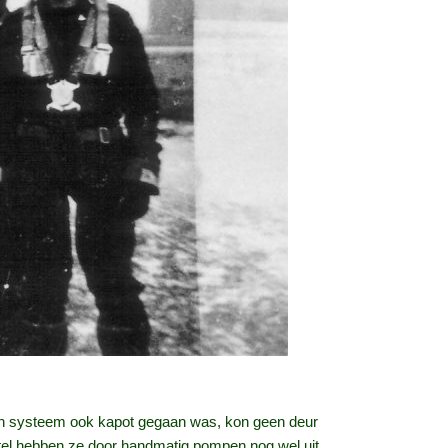
isch systeem ook kapot gegaan was, kon geen deur
stel hebben ze door handmatig pompen nog wel uit