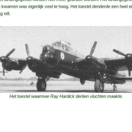
wamen was eigenlijk veel te hoog. Het toestel denderde een heel ei
 stil.
Het toestel waarmee Ray Hardick dertien vluchten maakte.
elijk accent uit één van de zuidelijke staten van Amerika, die zich 
g in het reeds bevrijde deel van Frankrijk terecht gekomen. En… al
nkrijk gelegen en daarna in een ziekenhuis in Engeland. Na vele oper