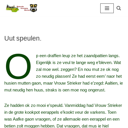
Ga
naar
de
inhoud
Uut speulen.
O
p een draffien leup ze het zaandpattien langs.
Eigenlijk is ze veul te lange weg e’bleven. Wat
zal moe wel. zeggen? En nou mut ze ok nog
zo neudig plassen! Ze had eerst eem’ naor het
husien mutten gaon, maar Vrouw Strieker had e’zegd: Aaltien, ie
mut neudig hen huus, straks is oen moe nog ongerust.
Ze hadden ok zo mooi e’speuld. Vanmiddag had Vrouw Strieker
in de grote kookpot eerappels e’kookt veur de varkens. Toen
was Aafke gaon vraogen, of ze allemaole een eerappel en een
betien zolt moggen hebben. Dat vraogen, dat mus ie hiel