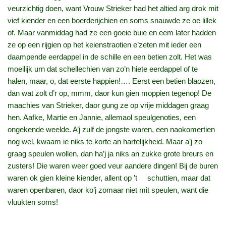
veurzichtig doen, want Vrouw Strieker had het altied arg drok mit
vief kiender en een boerderijchien en soms snauwde ze oe lillek
of. Maar vanmiddag had ze een goeie buie en eem later hadden
ze op een rijgien op het keienstraotien e’zeten mit ieder een
daampende eerdappel in de schille en een betien zolt. Het was
moeilijk urn dat schellechien van zo’n hiete eerdappel of te
halen, maar, o, dat eerste happien!…. Eerst een betien blaozen,
dan wat zolt d’r op, mmm, daor kun gien moppien tegenop! De
maachies van Strieker, daor gung ze op vrije middagen graag
hen. Aafke, Martie en Jannie, allemaol speulgenoties, een
ongekende weelde. A’j zulf de jongste waren, een naokomertien
nog wel, kwaam ie niks te korte an hartelijkheid. Maar a’j zo
graag speulen wollen, dan ha’j ja niks an zukke grote breurs en
zusters! Die waren weer goed veur aandere dingen! Bij de buren
waren ok gien kleine kiender, allent op ’t schuttien, maar dat
waren openbaren, daor ko’j zomaar niet mit speulen, want die
vluukten soms!