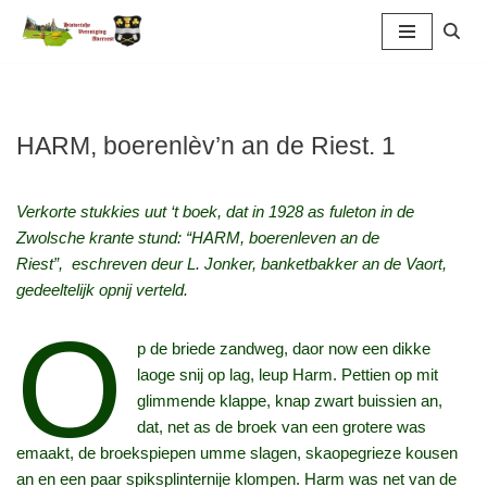
Ga
naar
de
inhoud
HARM, boerenlèv’n an de Riest. 1
Verkorte stukkies uut ‘
t boek, dat in 1928 as fuleton in de
Zwolsche krante stund: “
HARM, boerenleven an de
Riest”,
eschreven deur L. Jonker, banketbakker an de Vaort,
gedeeltelijk opnij verteld.
O
p de briede zandweg, daor now een dikke
laoge snij op lag, leup Harm. Pettien op mit
glimmende klappe, knap zwart buissien an,
dat, net as de broek van een grotere was
emaakt, de broekspiepen umme slagen, skaopegrieze kousen
an en een paar spiksplinternije klompen. Harm was net van de