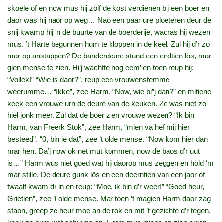
skoele of en now mus hij zölf de kost verdienen bij een boer en
daor was hij naor op weg… Nao een paar ure ploeteren deur de
snij kwamp hij in de buurte van de boerderije, waoras hij wezen
mus. ’t Harte begunnen hum te kloppen in de keel. Zul hij d’r zo
mar op anstappen? De banderdeure stund een endtien lös, mar
gien mense te zien. Hi’j wachtte nog eem’ en toen reup hij:
“Vollek!” “Wie is daor?”, reup een vrouwenstemme
weerumme… “Ikke”, zee Harm. “Now, wie bi”j dan?” en mitiene
keek een vrouwe urn de deure van de keuken. Ze was niet zo
hiel jonk meer. Zul dat de boer zien vrouwe wezen? “Ik bin
Harm, van Freerk Stok”, zee Harm, “mien va hef mij hier
besteed”. “0, bin ie dat”, zee ’t olde mense. “Now kom hier dan
mar hen. Da’j now ok net mut kommen, now de baos d’r uut
is…” Harm wus niet goed wat hij daorop mus zeggen en höld ‘m
mar stille. De deure gunk lös en een deerntien van een jaor of
twaalf kwam dr in en reup: “Moe, ik bin d’r weer!” “Goed heur,
Grietien”, zee ’t olde mense. Mar toen ’t magien Harm daor zag
staon, greep ze heur moe an de rok en mit ’t gezichte d’r tegen,