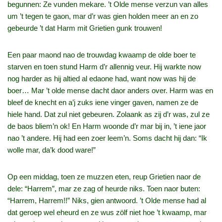
begunnen: Ze vunden mekare. ’t Olde mense verzun van alles
um ’t tegen te gaon, mar d’r was gien holden meer an en zo
gebeurde ’t dat Harm mit Grietien gunk trouwen!
Een paar maond nao de trouwdag kwaamp de olde boer te
starven en toen stund Harm d’r allennig veur. Hij warkte now
nog harder as hij altied al edaone had, want now was hij de
boer… Mar ’t olde mense dacht daor anders over. Harm was en
bleef de knecht en a’j zuks iene vinger gaven, namen ze de
hiele hand. Dat zul niet gebeuren. Zolaank as zij d’r was, zul ze
de baos bliem’n ok! En Harm woonde d’r mar bij in, ’t iene jaor
nao ’t andere. Hij had een zoer leem’n. Soms dacht hij dan: “Ik
wolle mar, da’k dood ware!”
Op een middag, toen ze muzzen eten, reup Grietien naor de
dele: “Harrem”, mar ze zag of heurde niks. Toen naor buten:
“Harrem, Harrem!!” Niks, gien antwoord. ’t Olde mense had al
dat geroep wel eheurd en ze wus zölf niet hoe ’t kwaamp, mar