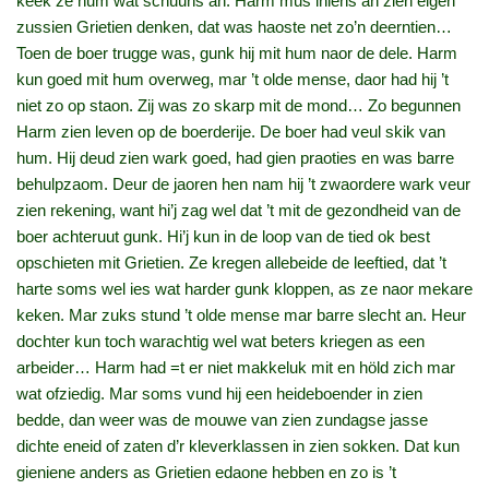
keek ze hum wat schuuns an. Harm mus iniens an zien eigen
zussien Grietien denken, dat was haoste net zo’n deerntien…
Toen de boer trugge was, gunk hij mit hum naor de dele. Harm
kun goed mit hum overweg, mar ’t olde mense, daor had hij ’t
niet zo op staon. Zij was zo skarp mit de mond… Zo begunnen
Harm zien leven op de boerderije. De boer had veul skik van
hum. Hij deud zien wark goed, had gien praoties en was barre
behulpzaom. Deur de jaoren hen nam hij ’t zwaordere wark veur
zien rekening, want hi’j zag wel dat ’t mit de gezondheid van de
boer achteruut gunk. Hi’j kun in de loop van de tied ok best
opschieten mit Grietien. Ze kregen allebeide de leeftied, dat ’t
harte soms wel ies wat harder gunk kloppen, as ze naor mekare
keken. Mar zuks stund ’t olde mense mar barre slecht an. Heur
dochter kun toch warachtig wel wat beters kriegen as een
arbeider… Harm had =t er niet makkeluk mit en höld zich mar
wat ofziedig. Mar soms vund hij een heideboender in zien
bedde, dan weer was de mouwe van zien zundagse jasse
dichte eneid of zaten d’r kleverklassen in zien sokken. Dat kun
gieniene anders as Grietien edaone hebben en zo is ’t