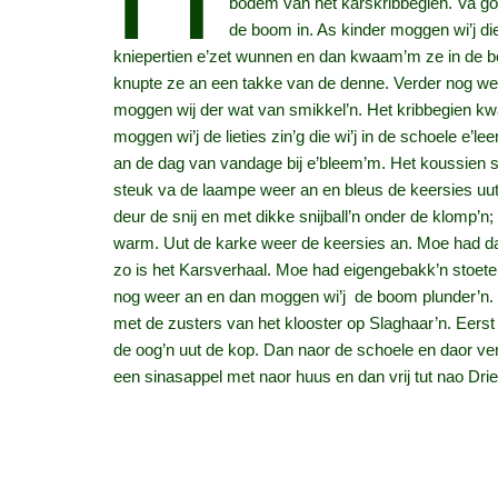
bodem van het karskribbegien. Va go
de boom in. As kinder moggen wi’j di
kniepertien e’zet wunnen en dan kwaam’m ze in de b
knupte ze an een takke van de denne. Verder nog wel
moggen wij der wat van smikkel’n. Het kribbegien kw
moggen wi’j de lieties zin’g die wi’j in de schoele e’
an de dag van vandage bij e’bleem’m. Het koussien stu
steuk va de laampe weer an en bleus de keersies u
deur de snij en met dikke snijball’n onder de klomp’n;
warm. Uut de karke weer de keersies an. Moe had dan o
zo is het Karsverhaal. Moe had eigengebakk’n stoete
nog weer an en dan moggen wi’j de boom plunder’n. W
met de zusters van het klooster op Slaghaar’n. Eerst
de oog’n uut de kop. Dan naor de schoele en daor ve
een sinasappel met naor huus en dan vrij tut nao Driek