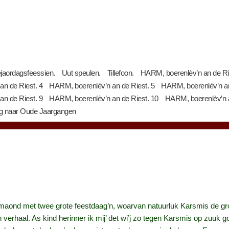
jaordagsfeessien.
Uut speulen.
Tillefoon.
HARM, boerenlèv’n an de Ri
n de Riest. 4
HARM, boerenlèv’n an de Riest. 5
HARM, boerenlèv’n an
n de Riest. 9
HARM, boerenlèv’n an de Riest. 10
HARM, boerenlèv’n a
g naar Oude Jaargangen
maond met twee grote feestdaag’n, woarvan natuurluk Karsmis de groot
n verhaal. As kind herinner ik mij’ det wi’j zo tegen Karsmis op zuuk