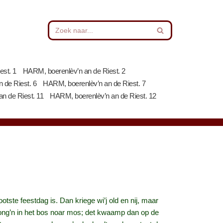
est. 1
HARM, boerenlèv’n an de Riest. 2
 de Riest. 6
HARM, boerenlèv’n an de Riest. 7
n de Riest. 11
HARM, boerenlèv’n an de Riest. 12
ste feestdag is. Dan kriege wi’j old en nij, maar
 gong’n in het bos noar mos; det kwaamp dan op de