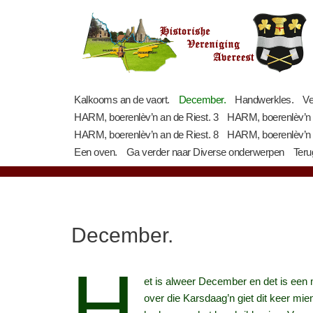
Ga
naar
de
inhoud
Kalkooms an de vaort.
December.
Handwerkles.
Ve
HARM, boerenlèv’n an de Riest. 3
HARM, boerenlèv’n a
HARM, boerenlèv’n an de Riest. 8
HARM, boerenlèv’n a
Een oven.
Ga verder naar Diverse onderwerpen
Teru
December.
H
et is alweer December en det is een 
over die Karsdaag’n giet dit keer mie