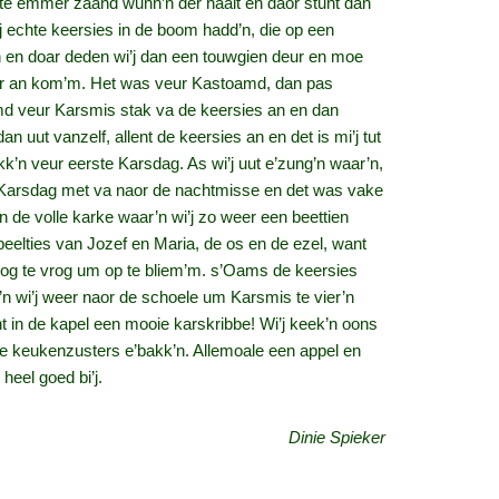
te emmer zaand wunn’n der haalt en daor stunt dan
j echte keersies in de boom hadd’n, die op een
 en doar deden wi’j dan een touwgien deur en moe
meer an kom’m. Het was veur Kastoamd, dan pas
md veur Karsmis stak va de keersies an en dan
 uut vanzelf, allent de keersies an en det is mi’j tut
k’n veur eerste Karsdag. As wi’j uut e’zung’n waar’n,
Karsdag met va naor de nachtmisse en det was vake
n de volle karke waar’n wi’j zo weer een beettien
beelties van Jozef en Maria, de os en de ezel, want
 nog te vrog um op te bliem’m. s’Oams de keersies
 wi’j weer naor de schoele um Karsmis te vier’n
t in de kapel een mooie karskribbe! Wi’j keek’n oons
de keukenzusters e’bakk’n. Allemoale een appel en
heel goed bi’j.
Dinie Spieker