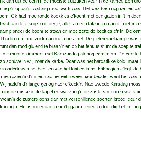
nk dan uut de denn’n de mooiste uutzuken veur in de kamer. Een gro
e help’n optug’n, wat arg mooi wark was. Het was toen nog de tied da’
oom. Ok had moe ronde koekkies e’kocht met een gatien in ’t midden
 wat aandere snipsnoorderije, alles an een takkie en dan d’r niet 
aamp onder de boom te stoan en moe zette de beelties d’r in. De oa
leert hadd’n en moe zunk dan met oons met. De pietereulielaampe was dan
nt dan rood gluiend te braan’n en op het fenuus stunt de soep te trek
ut; die mussen immers met Karszundag ok nog eem’m an. De eerste 
 zo schuvel’n wi’j noar de karke. Doar was het hardstikke kold, maar i
ndertuss’n het beeltien van het kintien in het kribbegien e’legt, de 
 met rozien’n d’r in en nao het eet’n weer naor bedde, want het was
ij hadd’n d’r lange genog naor e’keek’n. Nao tweede Karsdag moss’n
 naor de misse in de kapel en wat zung’n de zusters mooi en wat stun
rwenn’n de zusters oons dan met verschillende soorten brood, deur 
oning’n. Het is meer dan zeum’tig jaor e’leden en toch lig het mij nog 