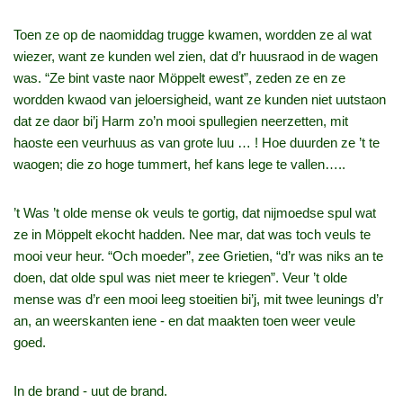
Toen ze op de naomiddag trugge kwamen, wordden ze al wat
wiezer, want ze kunden wel zien, dat d’r huusraod in de wagen
was. “Ze bint vaste naor Möppelt ewest”, zeden ze en ze
wordden kwaod van jeloersigheid, want ze kunden niet uutstaon
dat ze daor bi’j Harm zo’n mooi spullegien neerzetten, mit
haoste een veurhuus as van grote luu … ! Hoe duurden ze ’t te
waogen; die zo hoge tummert, hef kans lege te vallen…..
’t Was ’t olde mense ok veuls te gortig, dat nijmoedse spul wat
ze in Möppelt ekocht hadden. Nee mar, dat was toch veuls te
mooi veur heur. “Och moeder”, zee Grietien, “d’r was niks an te
doen, dat olde spul was niet meer te kriegen”. Veur ’t olde
mense was d’r een mooi leeg stoeitien bi’j, mit twee leunings d’r
an, an weerskanten iene ‑ en dat maakten toen weer veule
goed.
In de brand ‑ uut de brand.