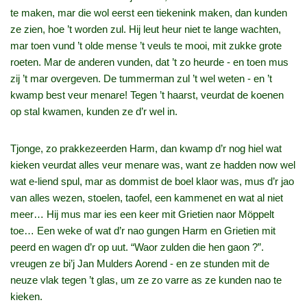
te maken, mar die wol eerst een tiekenink maken, dan kunden
ze zien, hoe ’t worden zul. Hij leut heur niet te lange wachten,
mar toen vund ’t olde mense ’t veuls te mooi, mit zukke grote
roeten. Mar de anderen vunden, dat ’t zo heurde ‑ en toen mus
zij ’t mar overgeven. De tummerman zul ’t wel weten ‑ en ’t
kwamp best veur menare! Tegen ’t haarst, veurdat de koenen
op stal kwamen, kunden ze d’r wel in.
Tjonge, zo prakkezeerden Harm, dan kwamp d’r nog hiel wat
kieken veurdat alles veur menare was, want ze hadden now wel
wat e‑liend spul, mar as dommist de boel klaor was, mus d’r jao
van alles wezen, stoelen, taofel, een kammenet en wat al niet
meer… Hij mus mar ies een keer mit Grietien naor Möppelt
toe… Een weke of wat d’r nao gungen Harm en Grietien mit
peerd en wagen d’r op uut. “Waor zulden die hen gaon ?”.
vreugen ze bi’j Jan Mulders Aorend ‑ en ze stunden mit de
neuze vlak tegen ’t glas, um ze zo varre as ze kunden nao te
kieken.