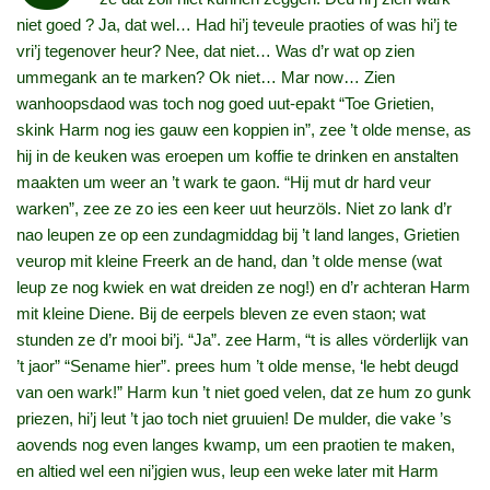
niet goed ? Ja, dat wel… Had hi’j teveule praoties of was hi’j te
vri’j tegenover heur? Nee, dat niet… Was d’r wat op zien
ummegank an te marken? Ok niet… Mar now… Zien
wanhoopsdaod was toch nog goed uut‑epakt “Toe Grietien,
skink Harm nog ies gauw een koppien in”, zee ’t olde mense, as
hij in de keuken was eroepen um koffie te drinken en anstalten
maakten um weer an ’t wark te gaon. “Hij mut dr hard veur
warken”, zee ze zo ies een keer uut heurzöls. Niet zo lank d’r
nao leupen ze op een zundagmiddag bij ’t land langes, Grietien
veurop mit kleine Freerk an de hand, dan ’t olde mense (wat
leup ze nog kwiek en wat dreiden ze nog!) en d’r achteran Harm
mit kleine Diene. Bij de eerpels bleven ze even staon; wat
stunden ze d’r mooi bi’j. “Ja”. zee Harm, “t is alles vörderlijk van
’t jaor” “Sename hier”. prees hum ’t olde mense, ‘le hebt deugd
van oen wark!” Harm kun ’t niet goed velen, dat ze hum zo gunk
priezen, hi’j leut ’t jao toch niet gruuien! De mulder, die vake ’s
aovends nog even langes kwamp, um een praotien te maken,
en altied wel een ni’jgien wus, leup een weke later mit Harm