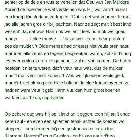
achter op de dele en wus te vertellen dat Geu van Jan Mulders
Aorend de boerderi’je wat verkleinen wol. Hi’j wol van ’t haarst
een kamp Riesterland verkopen. “Dat is net wat veur oe. Ie mut
jao alle jaoren grös d’r bi’j pachten. Naor ze zegt mut ’t best land
wezen!” Ja, dat wus Harm ok wel en ’t leek hum ok wel goed,
mar ja . ‑ … ’t olde mense…. “Ik zal wel ies mit heur praoten”,
zee de mulder. ’t Olde mense had dr eerst niet veule oren naor,
mar toen alle veurs en tegens bespreuken waren, zul ze d’r nog
ies over prakkezeren. En ja heur, ’t zul d’r van komen! De buren
hoefden ’t niet te weten, dat ’t veur heur was, dus de mulder
mus ’t mar veur heur kopen. ’t Was wel gloepens veule geld,
mar d’r bleef ok nog een hiele bulte in de olde kouse over en ze
hadden ware veur ’t geld Harm vuulden hum groot boer en
warkten, as ’t kun, nog harder.
Op zekere dag was hi’j op ’t land an ’t eggen, toen hi’j an ’t ende
keren zul ‑ en even een spiertien tebak achter de koezen wol
stoppen ‑ toen heurden hi’j een geskrieuw as ter an toe.
“Harrem! Harrem!” reup Grietien ‑ en hij zag dat ’t d’r zo