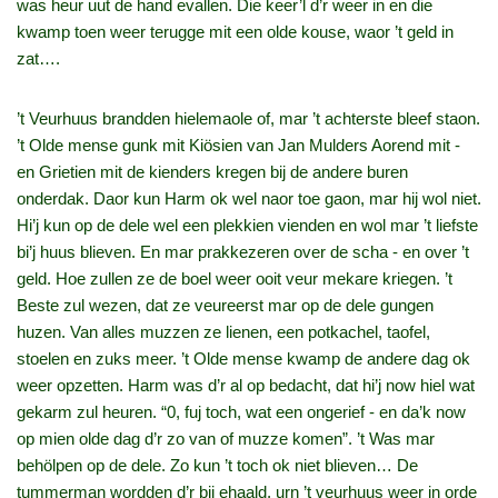
was heur uut de hand evallen. Die keer’l d’r weer in en die
kwamp toen weer terugge mit een olde kouse, waor ’t geld in
zat….
’t Veurhuus brandden hielemaole of, mar ’t achterste bleef staon.
’t Olde mense gunk mit Kiösien van Jan Mulders Aorend mit ‑
en Grietien mit de kienders kregen bij de andere buren
onderdak. Daor kun Harm ok wel naor toe gaon, mar hij wol niet.
Hi’j kun op de dele wel een plekkien vienden en wol mar ’t liefste
bi’j huus blieven. En mar prakkezeren over de scha ‑ en over ’t
geld. Hoe zullen ze de boel weer ooit veur mekare kriegen. ’t
Beste zul wezen, dat ze veureerst mar op de dele gungen
huzen. Van alles muzzen ze lienen, een potkachel, taofel,
stoelen en zuks meer. ’t Olde mense kwamp de andere dag ok
weer opzetten. Harm was d’r al op bedacht, dat hi’j now hiel wat
gekarm zul heuren. “0, fuj toch, wat een ongerief ‑ en da’k now
op mien olde dag d’r zo van of muzze komen”. ’t Was mar
behölpen op de dele. Zo kun ’t toch ok niet blieven… De
tummerman wordden d’r bij ehaald, urn ’t veurhuus weer in orde