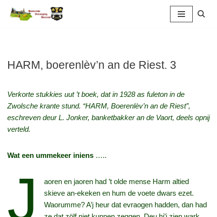
Ga
naar
de
inhoud
HARM, boerenlèv’n an de Riest. 3
Verkorte stukkies uut ’t boek, dat in 1928 as fuleton in de
Zwolsche krante stund. “HARM, Boerenlèv’n an de Riest”,
eschreven deur L. Jonker, banketbakker an de Vaort, deels opnij
verteld.
Wat een ummekeer iniens
…..
J
aoren en jaoren had ’t olde mense Harm altied
skieve an‑ekeken en hum de voete dwars ezet.
Waorumme? A’j heur dat evraogen hadden, dan had
ze dat zölf niet kunnen zeggen. Deu hi’j zien wark