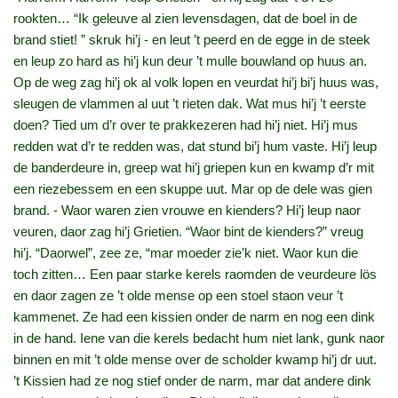
rookten… “Ik geleuve al zien levensdagen, dat de boel in de
brand stiet! ” skruk hi’j ‑ en leut ’t peerd en de egge in de steek
en leup zo hard as hi’j kun deur ’t mulle bouwland op huus an.
Op de weg zag hi’j ok al volk lopen en veurdat hi’j bi’j huus was,
sleugen de vlammen al uut ’t rieten dak. Wat mus hi’j ’t eerste
doen? Tied um d’r over te prakkezeren had hi’j niet. Hi’j mus
redden wat d’r te redden was, dat stund bi’j hum vaste. Hi’j leup
de banderdeure in, greep wat hi’j griepen kun en kwamp d’r mit
een riezebessem en een skuppe uut. Mar op de dele was gien
brand. ‑ Waor waren zien vrouwe en kienders? Hi’j leup naor
veuren, daor zag hi’j Grietien. “Waor bint de kienders?” vreug
hi’j. “Daorwel”, zee ze, “mar moeder zie’k niet. Waor kun die
toch zitten… Een paar starke kerels raomden de veurdeure lös
en daor zagen ze ’t olde mense op een stoel staon veur ’t
kammenet. Ze had een kissien onder de narm en nog een dink
in de hand. Iene van die kerels bedacht hum niet lank, gunk naor
binnen en mit ’t olde mense over de scholder kwamp hi’j dr uut.
’t Kissien had ze nog stief onder de narm, mar dat andere dink