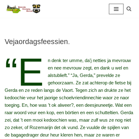
Ga
naar
de
inhoud
Vejaordagsfeessien.
“E
n denk ter umme, da’j netties ja mevrouw
en nee mevrouw zegt, en dank u wel en
alstublieft.” “Ja, Gerda,” prevelde ze
gehoorzaam. Ze zat achterop de fietse bij
Gerda en ze reden langs de Vaort. Tegen zich an drukte ze het
kedoochie veur het jaorige schoelvriendinnechie waor ze naor
toeging. En, hoe was ’t ok alweer?, een deesjeuneetje. Wat een
raar woord veur een kop, een börtien en een schutteltien. Gerda
zei, dat ’t een mooi kedoochien was, maar zulf wus ze nog niet
zo zeker, of Rozemarijn det ok vund. Ze vuulde de spijlen van
de bagagedrager deur heur kleren hen, maar ze waren er