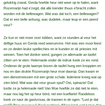
gelukkig zowat. Gerda hoefde heur niet weer op te halen, want
Rozemarijn had e’zegd, dat alle kiender thuus e’bracht zollen
worden mit de bellewagen. Wat was dat toch, een bellewagen?
Dat er een belle anhung, was dudelek, maar leup er een peerd
veur?
Ze kun er niet meer over tobben, want ze stunden al veur het
deftige huus en Gerda reed weerumme. Het was een mooi feest
en ze deden leuke spellechies en ie kunden er ok priesies mit
winnen. Toen het donker werd, gungen ze allemaole an taofel
zitten urn te eten. Helernaole onder de indruk keek ze ies rond.
Onderan de grote laampe boven de taofel hung een knoppien en
nou en dan drukte Rozemarijn heur moe daorop. Dan kwam er
een dienstmeissien mit een grote schale. lederiene kreeg wat op
zien börd. Wat was dat veur gruun spul? Oei, spinazie! Dat
lustte ze ja helemaole niet! Van Moe hoefde ze dat niet te eten,
maar nou lag het op heur börd, net een koeflarte! Raodeloos
keek ze naor de gastvrouw, de traonen in de ogen. “Lust je dat