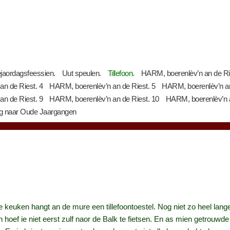
jaordagsfeessien.
Uut speulen.
Tillefoon.
HARM, boerenlèv’n an de Ri
n de Riest. 4
HARM, boerenlèv’n an de Riest. 5
HARM, boerenlèv’n an
n de Riest. 9
HARM, boerenlèv’n an de Riest. 10
HARM, boerenlèv’n a
g naar Oude Jaargangen
 de keuken hangt an de mure een tillefoontoestel. Nog niet zo heel lange,
en hoef ie niet eerst zulf naor de Balk te fietsen. En as mien getrou