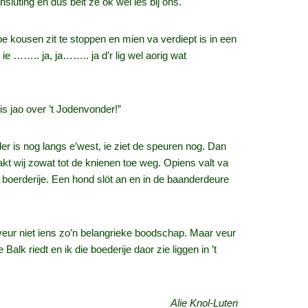
nsluting en dus belt ze ok wel ies bij ons.
 moe kousen zit te stoppen en mien va verdiept is in een
e …….. ja, ja…….. ja d’r lig wel aorig wat
s jao over ’t Jodenvonder!”
der is nog langs e’west, ie ziet de speuren nog. Dan
akt wij zowat tot de knienen toe weg. Opiens valt va
rs boerderije. Een hond slöt an en in de baanderdeure
 veur niet iens zo’n belangrieke boodschap. Maar veur
k riedt en ik die boederije daor zie liggen in ’t
Alie Knol-Luten