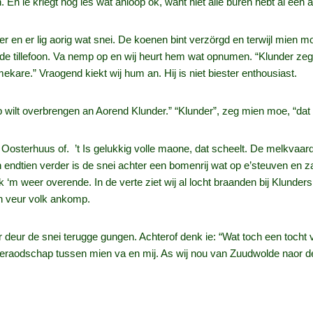
 En ie kriegt nog ies wat anloop ok, want niet alle buren hebt al een a
inter en er lig aorig wat snei. De koenen bint verzörgd en terwijl mien
de tillefoon. Va nemp op en wij heurt hem wat opnumen. “Klunder zeg i
.” Vraogend kiekt wij hum an. Hij is niet biester enthousiast.
 wilt overbrengen an Aorend Klunder.” “Klunder”, zeg mien moe, “dat i
de Oosterhuus of. ’t Is gelukkig volle maone, dat scheelt. De melkvaar
n endtien verder is de snei achter een bomenrij wat op e’steuven en z
k ‘m weer overende. In de verte ziet wij al locht braanden bij Klunde
h veur volk ankomp.
er deur de snei terugge gungen. Achterof denk ie: “Wat toch een tocht
eraodschap tussen mien va en mij. As wij nou van Zuudwolde naor de Bal