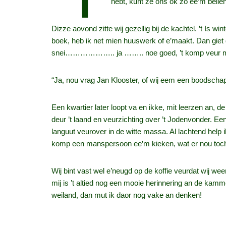
hebt, kunt ze ons ok zo ee’m bellen.
Dizze aovond zitte wij gezellig bij de kachtel. ’t Is w
boek, heb ik net mien huuswerk of e’maakt. Dan giet 
snei……………….. ja …….. noe goed, ’t komp veur mekare
“Ja, nou vrag Jan Klooster, of wij eem een boodschap
Een kwartier later loopt va en ikke, mit leerzen an, 
deur ’t laand en veurzichting over ’t Jodenvonder. Ee
languut veurover in de witte massa. Al lachtend help i
komp een manspersoon ee’m kieken, wat er nou toc
Wij bint vast wel e’neugd op de koffie veurdat wij we
mij is ’t altied nog een mooie herinnering an de kamm
weiland, dan mut ik daor nog vake an denken!