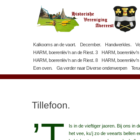
Ga
naar
de
inhoud
Kalkooms an de vaort.
December.
Handwerkles.
Ve
HARM, boerenlèv’n an de Riest. 3
HARM, boerenlèv’n a
HARM, boerenlèv’n an de Riest. 8
HARM, boerenlèv’n a
Een oven.
Ga verder naar Diverse onderwerpen
Teru
Tillefoon.
’t
Is in de vieftiger jaoren. Bij ons in
het vee, ku’j zo de veearts bellen 