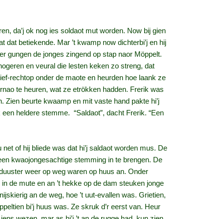
ren, da’j ok nog ies soldaot mut worden. Now bij gien
at dat betiekende. Mar ’t kwamp now dichterbi’j en hij
hter gungen de jonges zingend op stap naor Möppelt.
 hogeren en veural die lesten keken zo streng, dat
ief‑rechtop onder de maote en heurden hoe laank ze
rnao te heuren, wat ze etrökken hadden. Frerik was
en. Zien beurte kwaamp en mit vaste hand pakte hi’j
nk een heldere stemme. “Saldaot”, dacht Frerik. “Een
 net of hij bliede was dat hi’j saldaot worden mus. De
 een kwaojongesachtige stemming in te brengen. De
ur duuster weer op weg waren op huus an. Onder
 in de mute en an ’t hekke op de dam steuken jonge
skierig an de weg, hoe ’t uut‑evallen was. Grietien,
öppeltien bi’j huus was. Ze skruk d’r eerst van. Heur
 iens wezen, mar as hi’j ’t an de rugge had, kun zien