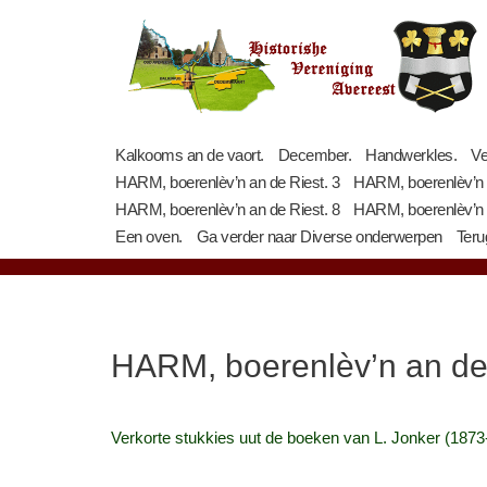
Ga
naar
de
inhoud
Kalkooms an de vaort.
December.
Handwerkles.
Ve
HARM, boerenlèv’n an de Riest. 3
HARM, boerenlèv’n a
HARM, boerenlèv’n an de Riest. 8
HARM, boerenlèv’n a
Een oven.
Ga verder naar Diverse onderwerpen
Teru
HARM, boerenlèv’n an de 
Verkorte stukkies uut de boeken van L. Jonker (1873‑