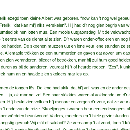
erik ezegd toen kleine Albert was geboren, “now kan ’t nog wel gebeu
rerik, “dat kan mi’j niks verskelen”. Hij had d’r nog gien begrip van w
hi’j umtied ok hen lotten mus. Een mooie uutgaonsdag! Mit de veldwac
 ’t eerste van de dienst al te zien. D’r waren onder-offecieren en nog
ur oe hadden. De skoenen muzzen uut en iene veur iene stunden ze st
te. Allemaole trökken ze een nummertien en gaven dat aover, um dao
hten zien veranderen, blieder of betrökken, mar hij zul hum goed hold
 duren as bij de aanderen, veurdat hij ’t of heurde roepen. “Zes”. klu
keek hum an en haalde zien skolders mar ies op.
en de tongen lös. De iene had skik, dat hi’j vri’j was en de ander deu
en… ja, ok mar net zo! Een paar slökkies waren al voldoende um d’r
n. Hi’j heuld zien volkien bi’j menare en zorgen d’r veur, dat ze ve
en ’t ende van de reize. Skoeljonges kwamen heur een endewegens al
oer wördden beantwoord! Vaders, moeders en ’t hiele gezin stunden nij
ngstig gevuul: Vrij elöt of saldaot? Ze vernaamp ’t al voort, toen ’t k
 hi’j ’t zonder Frerik redden zul. Ze muchten ’t dan samen niet altied