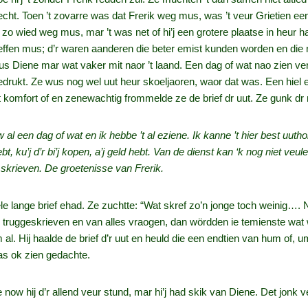
cht. Toen ’t zovarre was dat Frerik weg mus, was ’t veur Grietien een
 zo wied weg mus, mar ’t was net of hi’j een grotere plaatse in heur h
reffen mus; d’r waren aanderen die beter emist kunden worden en die
us Diene mar wat vaker mit naor ’t laand. Een dag of wat nao zien vert
 edrukt. Ze wus nog wel uut heur skoeljaoren, waor dat was. Een hie
t komfort of en zenewachtig frommelde ze de brief dr uut. Ze gunk dr 
l een dag of wat en ik hebbe ’t al eziene. Ik kanne ’t hier best uutho
t, ku’j d’r bi’j kopen, a’j geld hebt. Van de dienst kan ‘k nog niet veul
skrieven. De groetenisse van Frerik.
e lange brief ehad. Ze zuchtte: “Wat skref zo’n jonge toch weinig…. Ni
ruggeskrieven en van alles vraogen, dan wördden ie temienste wat w
 al. Hij haalde de brief d’r uut en heuld die een endtien van hum of, 
 was ok zien gedachte.
 now hij d’r allend veur stund, mar hi’j had skik van Diene. Det jonk v