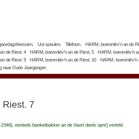
jaordagsfeessien.
Uut speulen.
Tillefoon.
HARM, boerenlèv’n an de Ri
n de Riest. 4
HARM, boerenlèv’n an de Riest. 5
HARM, boerenlèv’n an
n de Riest. 9
HARM, boerenlèv’n an de Riest. 10
HARM, boerenlèv’n a
g naar Oude Jaargangen
Riest. 7
1948), eertieds banketbakker an de Vaort deels opni’j verteld.