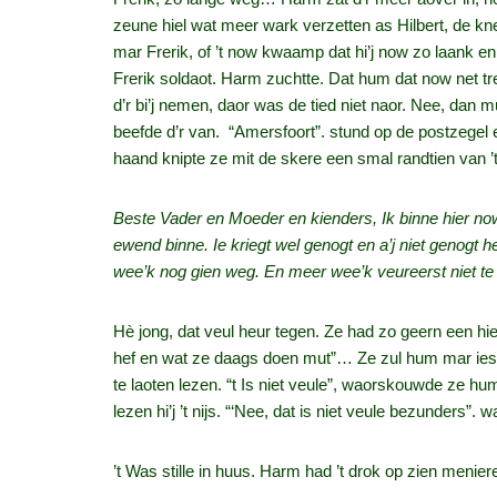
zeune hiel wat meer wark verzetten as Hilbert, de kne
mar Frerik, of ’t now kwaamp dat hi’j now zo laank en
Frerik soldaot. Harm zuchtte. Dat hum dat now net t
d’r bi’j nemen, daor was de tied niet naor. Nee, dan m
beefde d’r van. “Amersfoort”. stund op de postzegel
haand knipte ze mit de skere een smal randtien van ’
Beste Vader en Moeder en kienders, Ik binne hier now a
ewend binne. Ie kriegt wel genogt en a’j niet genogt heb
wee’k nog gien weg. En meer wee’k veureerst niet te 
Hè jong, dat veul heur tegen. Ze had zo geern een hiel
hef en wat ze daags doen mut”… Ze zul hum mar ies t
te laoten lezen. “t Is niet veule”, waorskouwde ze hum
lezen hi’j ’t nijs. “‘Nee, dat is niet veule bezunders”.
’t Was stille in huus. Harm had ’t drok op zien meniere