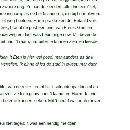
 zwaore dag. Ze had de kienders alle drie eem’ lief,
arte innaamp as de beide anderen, die bij heur bleven.
 niet weg hoefden. Harm prakkezeerde: Betaald volk
rek, bracht de post een brief van Frerik. Grietien
l ende weg en daor was heur jonge now. Mit bevende
mit naor ’t raam, um beter te kunnen zien en leesde:
lden. ’t Eten is hier wel goed, mar aanders as da’k
e vertellen. Ik binne al ies de stad in ewest, mar daor
ks van de reize ‑ en of hi’j ’t saldaotenpakkien al an
iezer. Ze leup gauw naor ’t laand um Harm de brief
um beter te kunnen kieken. Mit ’t heufd wat achteraover
eul niet tegen; ’t was een hendig meidtien.