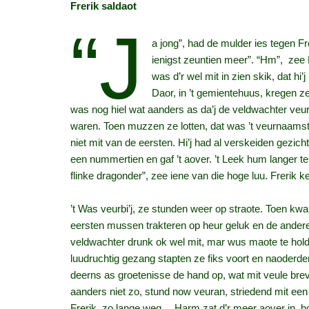
Frerik saldaot
“J
a jong”, had de mulder ies tegen Fr
ienigst zeuntien meer”. “Hm”, zee F
was d’r wel mit in zien skik, dat 
Daor, in ’t gemientehuus, kregen ze
was nog hiel wat aanders as da’j de veldwachter ve
waren. Toen muzzen ze lotten, dat was ’t veurnaams
niet mit van de eersten. Hi’j had al verskeiden gezic
een nummertien en gaf ’t aover. ’t Leek hum langer te
flinke dragonder”, zee iene van die hoge luu. Frerik 
’t Was veurbi’j, ze stunden weer op straote. Toen kwam
eersten mussen trakteren op heur geluk en de ander
veldwachter drunk ok wel mit, mar wus maote te holde
luudruchtig gezang stapten ze fiks voort en naoderd
deerns as groetenisse de hand op, wat mit veule brev
aanders niet zo, stund now veuran, striedend mit een a
Frerik, zo lange weg… Harm zat d’r meer aover in, hoe