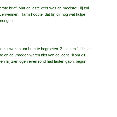
rste brief. Mar de leste keer was de mooiste: Hij zul
 verwennen. Harm hoopte, dat hi’j d’r nog wat hulpe
 brengen.
ten zul wezen um hum te begroeten. Ze leuten ’t kleine
ene en de vraogen waren niet van de locht. “Kom d’r
Toen hi’j zien ogen even rond had laoten gaon, begun
 mit”. “O, niet”, was ’t antwoord en mitiene daorop:
weer wezen” en Harm gunk weer rap an ’t wark, Diene