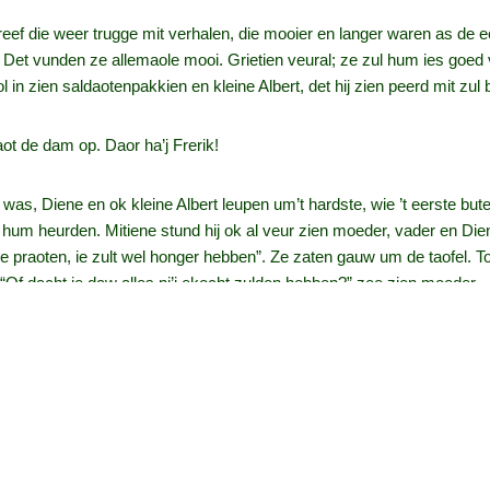
reef die weer trugge mit verhalen, die mooier en langer waren as de ee
! Det vunden ze allemaole mooi. Grietien veural; ze zul hum ies goed
l in zien saldaotenpakkien en kleine Albert, det hij zien peerd mit zul
ot de dam op. Daor ha’j Frerik!
n was, Diene en ok kleine Albert leupen um’t hardste, wie ’t eerste bu
an hum heurden. Mitiene stund hij ok al veur zien moeder, vader en Di
 te praoten, ie zult wel honger hebben”. Ze zaten gauw um de taofel. 
e”. “Of dacht ie daw alles ni’j ekocht zulden hebben?” zee zien moeder.
 “dat giet best, zat genogt”.
ter as aover ’t wark te begunnen: “Wij bint in de rogge, mar ’t valt niet
e… “Welzeker jong en Diene hölpt ons ok fiks mit. Mar allee, ’t mut 
heur allemaole hiel wat aanders veur‑esteld van dit verlof…..