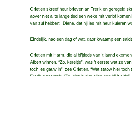
Grietien skreef heur brieven an Frerik en geregeld sk
aover niet al te lange tied een weke mit verlof komen
van zul hebben; Diene, dat hij ies mit heur kuieren wo
Eindelijk, nao een dag of wat, daor kwaamp een salda
Grietien mit Harm, die al bi’jtieds van ’t laand ekome
Albert winnen. “Zo, kereltje”, was ’t eerste wat ze v
toch ies gauw in”, zee Grietien, “Wat staow hier toch
Frerik ’t gesprek: “Zo, hier is dus alles nog bij ’t old
Harm vreug: “He’j ter goed van kost?” “O”, zee Frerik,
’t Wol niet arg vlotten mit ’t praoten, Harm wus niet be
“He’j Hilbert altied nog?” Now, dat was ok een vraog
d’r achteran. Frerik bleef bi’j zien moe….. Ze hadden 