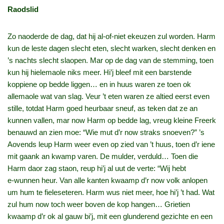
Raodslid
Zo naoderde de dag, dat hij al‑of‑niet ekeuzen zul worden. Harm
kun de leste dagen slecht eten, slecht warken, slecht denken en
’s nachts slecht slaopen. Mar op de dag van de stemming, toen
kun hij hielemaole niks meer. Hi’j bleef mit een barstende
koppiene op bedde liggen… en in huus waren ze toen ok
allemaole wat van slag. Veur ’t eten waren ze altied eerst even
stille, totdat Harm goed heurbaar sneuf, as teken dat ze an
kunnen vallen, mar now Harm op bedde lag, vreug kleine Freerk
benauwd an zien moe: “Wie mut d’r now straks snoeven?” ’s
Aovends leup Harm weer even op zied van ’t huus, toen d’r iene
mit gaank an kwamp varen. De mulder, verduld… Toen die
Harm daor zag staon, reup hi’j al uut de verte: “Wij hebt
e‑wunnen heur. Van alle kanten kwaamp d’r now volk anlopen
um hum te fieleseteren. Harm wus niet meer, hoe hi’j ’t had. Wat
zul hum now toch weer boven de kop hangen… Grietien
kwaamp d’r ok al gauw bi’j, mit een glunderend gezichte en een