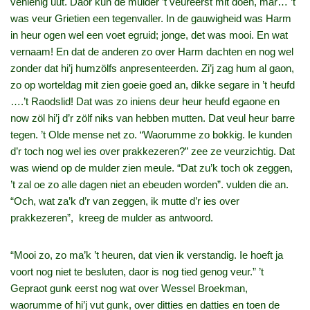
venienig uut. Daor kun de mulder ’t veureerst mit doen, mar… ’t
was veur Grietien een tegenvaller. In de gauwigheid was Harm
in heur ogen wel een voet egruid; jonge, det was mooi. En wat
vernaam! En dat de anderen zo over Harm dachten en nog wel
zonder dat hi’j humzölfs anpresenteerden. Zi’j zag hum al gaon,
zo op worteldag mit zien goeie goed an, dikke segare in ’t heufd
….’t Raodslid! Dat was zo iniens deur heur heufd egaone en
now zöl hi’j d’r zölf niks van hebben mutten. Dat veul heur barre
tegen. ’t Olde mense net zo. “Waorumme zo bokkig. Ie kunden
d’r toch nog wel ies over prakkezeren?” zee ze veurzichtig. Dat
was wiend op de mulder zien meule. “Dat zu’k toch ok zeggen,
’t zal oe zo alle dagen niet an ebeuden worden”. vulden die an.
“Och, wat za’k d’r van zeggen, ik mutte d’r ies over
prakkezeren”, kreeg de mulder as antwoord.
“Mooi zo, zo ma’k ’t heuren, dat vien ik verstandig. Ie hoeft ja
voort nog niet te besluten, daor is nog tied genog veur.” ’t
Gepraot gunk eerst nog wat over Wessel Broekman,
waorumme of hi’j vut gunk, over ditties en datties en toen de