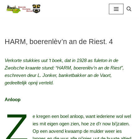
Ga
naar
de
inhoud
HARM, boerenlèv’n an de Riest. 4
Verkorte stukkies uut ‘
t boek, dat in 1928 as fuleton in de
Zwolsche kraante stund: “
HARM, boeren
l
è
v’
n an de Riest”
,
eschreven deur L. Jonker, banketbakker an de Vaort,
gedeeltelijk opnij verteld.
Anloop
Z
e kregen een boel anloop, want iederiene wol wel
ies mit eigen ogen zien, hoe ze d’r now bi’jzaten.
Op een aovend kwaamp de mulder weer ies
langes en die wus alle ni’jgies uut de buurte altied