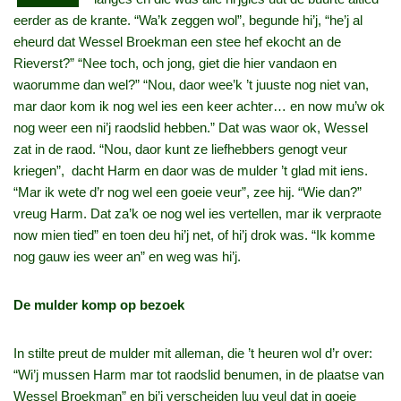
eerder as de krante. “Wa’k zeggen wol”, begunde hi’j, “he’j al
eheurd dat Wessel Broekman een stee hef ekocht an de
Rieverst?” “Nee toch, och jong, giet die hier vandaon en
waorumme dan wel?” “Nou, daor wee’k ’t juuste nog niet van,
mar daor kom ik nog wel ies een keer achter… en now mu’w ok
nog weer een ni’j raodslid hebben.” Dat was waor ok, Wessel
zat in de raod. “Nou, daor kunt ze liefhebbers genogt veur
kriegen”, dacht Harm en daor was de mulder ’t glad mit iens.
“Mar ik wete d’r nog wel een goeie veur”, zee hij. “Wie dan?”
vreug Harm. Dat za’k oe nog wel ies vertellen, mar ik verpraote
now mien tied” en toen deu hi’j net, of hi’j drok was. “Ik komme
nog gauw ies weer an” en weg was hi’j.
De mulder komp op bezoek
In stilte preut de mulder mit alleman, die ’t heuren wol d’r over:
“Wi’j mussen Harm mar tot raodslid benumen, in de plaatse van
Wessel Broekman” en bi’j verscheiden luu veul dat in goeie