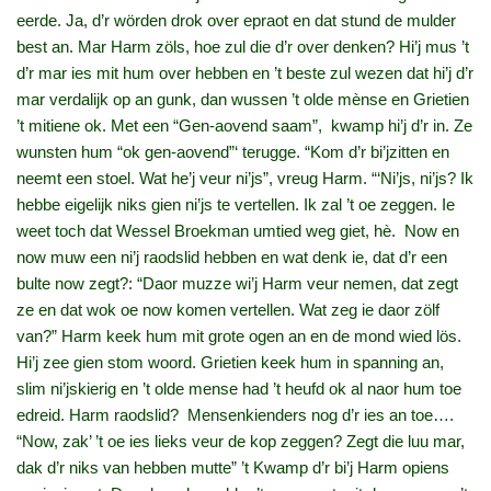
eerde. Ja, d’r wörden drok over epraot en dat stund de mulder
best an. Mar Harm zöls, hoe zul die d’r over denken? Hi’j mus ’t
d’r mar ies mit hum over hebben en ’t beste zul wezen dat hi’j d’r
mar verdalijk op an gunk, dan wussen ’t olde mènse en Grietien
’t mitiene ok. Met een “Gen‑aovend saam”, kwamp hi’j d’r in. Ze
wunsten hum “ok gen‑aovend”‘ terugge. “Kom d’r bi’jzitten en
neemt een stoel. Wat he’j veur ni’js”, vreug Harm. “‘Ni’js, ni’js? Ik
hebbe eigelijk niks gien ni’js te vertellen. Ik zal ’t oe zeggen. Ie
weet toch dat Wessel Broekman umtied weg giet, hè. Now en
now muw een ni’j raodslid hebben en wat denk ie, dat d’r een
bulte now zegt?: “Daor muzze wi’j Harm veur nemen, dat zegt
ze en dat wok oe now komen vertellen. Wat zeg ie daor zölf
van?” Harm keek hum mit grote ogen an en de mond wied lös.
Hi’j zee gien stom woord. Grietien keek hum in spanning an,
slim ni’jskierig en ’t olde mense had ’t heufd ok al naor hum toe
edreid. Harm raodslid? Mensenkienders nog d’r ies an toe….
“Now, zak’ ’t oe ies lieks veur de kop zeggen? Zegt die luu mar,
dak d’r niks van hebben mutte” ’t Kwamp d’r bi’j Harm opiens