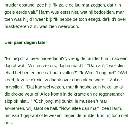
mulder opstund, zee hi’j: “Ik zalle de luu mar zeggen, dat ’t in
goeie eerde valt.” Harm wus eerst niet, wat hij bedoelden, mar
toen was hi’j d’r weer bi’j: “Ik hebbe oe toch ezegd, da’k d’r over
prakkezeren zul”. was zien weerwoord.
Een paar dagen later
“En he’j d’r al over nao‑edacht?”, vreug de mulder hum, nao een
dag of wat. “Wis en zekers, dag en nacht.” “Dan zu’j ’t wel slim
ehad hebben en hoe is ’t uut‑evallen?” “‘k Weet ’t nog niet”. “Wel
keerl, ik zulle d’r niet zo laank over doen ak oe ware. ’t Zal oe
mitvallen”. “Dat kan wel wezen, mar ik hebbe zo’n hekel an al
die drokte veur-of. Alles komp in de krante en de tegenstander
slöp ok niet…” “Och jong, mij dunkt, ie mussen ’t mar
an‑nemen, wi’j staot oe half. “Now, allee dan mar”, zee Harm,
um van ’t gepraot of te wezen. Tegen de mulder kun hi’j toch niet
an…