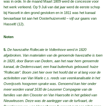
was in orde. In de maand Maart 1809 werd de concessie voor
het werk verleend. Op 9 Juli van dat jaar werd de eerste schop
bij Hasselt in den grond gestoken en in 1811 was het kanaal
bevaarbaar tot aan het Oosterhuizerveld – vijf uur gaans van
Hasselt! (12).
Noten
5.
De havezathe Rollecate te Vollenhove werd in 1820
afgebroken. Van materialen van de genoemde havezathe is toen
in 1820, door Baron van Dedem, aan het naar hem genoemde
kanaal, de Dedemsvaart, een fraai buitenhuis gebouwd: huize
“Rollecate”. Boom ziet hier over het hoofd dat er al lang voor de
activiteiten van Van Marle c.s. reeds van veenkanalisatie in het
Overijssels hoogveen sprake was. Genoemd kan hier onder
meer worden vanaf 1630 de Leusener Compagnie van de
families van den Clooster en Van Haersolte in het gebied van
Nieuwleusen. Deze was de aanlegger van de turfvaart, de