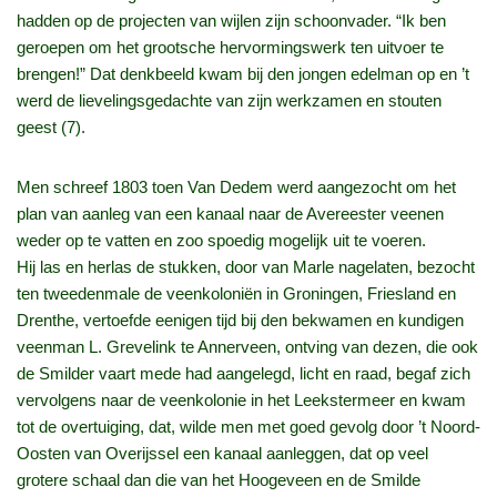
hadden op de projecten van wijlen zijn schoonvader. “Ik ben
geroepen om het grootsche hervormingswerk ten uitvoer te
brengen!” Dat denkbeeld kwam bij den jongen edelman op en ’t
werd de lievelingsgedachte van zijn werkzamen en stouten
geest (7).
Men schreef 1803 toen Van Dedem werd aangezocht om het
plan van aanleg van een kanaal naar de Avereester veenen
weder op te vatten en zoo spoedig mogelijk uit te voeren.
Hij las en herlas de stukken, door van Marle nagelaten, bezocht
ten tweedenmale de veenkoloniën in Groningen, Friesland en
Drenthe, vertoefde eenigen tijd bij den bekwamen en kundigen
veenman L. Grevelink te Annerveen, ontving van dezen, die ook
de Smilder vaart mede had aangelegd, licht en raad, begaf zich
vervolgens naar de veenkolonie in het Leekstermeer en kwam
tot de overtuiging, dat, wilde men met goed gevolg door ’t Noord-
Oosten van Overijssel een kanaal aanleggen, dat op veel
grotere schaal dan die van het Hoogeveen en de Smilde