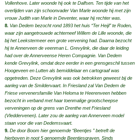
Vollenhove. Later woonde hij ook te Dalfsen. Ten tijde van het
overlijden van zijn schoonvader Van Marle woonde hij met zijn
vrouw Judith van Marle in Deventer, waar hij rechter was.
8
.
Van Dedem bezocht rond 1893 het huis “Ter Heijl” te Roden,
waar zijn aangetrouwde achterneef Willem de Lille woonde, die
bij het Leekstermeer een grote vervening had. Daarna bezocht
hij te Annerveen de veenman L. Grevylink, die daar de leiding
had over de Annerveense Heren Compagnie. Van Dedem
kende Grevylink, omdat deze eerder in een grensgeschil tussen
Hoogeveen en Lutten als bemiddelaar en cartograaf was
opgetreden. Deze Grevylink was ook betrokken geweest bij de
aanleg van de Smildervaart. In Friesland zal Van Dedem de
Friese vervenersfamilie Van Heloma te Heerenveen hebben
bezocht in verband met haar toenmalige grootscheepse
verveningen op de grens van Drenthe met Friesland
(Vleddervenen). Later zou de aanleg van Annerveen model
staan voor die van Dedemsvaart.
9.
De door Boom hier genoemde “Beentjes ” betreft de
hierboven in noot 5 genoemde Beentjesgraven. Sinds