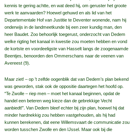
kennis te gering achtte, en wat deed hij, om geruster het groote
werk te aanvaarden? Hoewel gehuwd en als lid van het
Departementale Hof van Justitie te Deventer wonende, nam hij
onderwijs in de landmeetkunde bij een zeer kundig man, den
heer Baudet. Zoo behoorlijk toegerust, onderzocht van Dedem
welke rigting het kanaal in kwestie zou moeten hebben en vond
de kortste en voordeeligste van Hasselt langs de zoogenaamde
Beentjes, benoorden den Ommerschans naar de veenen van
Avereest (9).
Maar ziet! – op ’t zelfde oogenblik dat van Dedem’s plan bekend
was geworden, stak ook de oppositie daartegen het hoofd op.
“Te Zwolle – riep men – moet het kanaal beginnen, opdat de
handel een beteren weg kieze dan de gebrekkige Vecht
aanbiedt!”. Van Dedem bleef echter bij zijn plan, hoewel hij dat
minder hardnekkig zou hebben vastgehouden, als hij had
kunnen berekenen, dat eene Willemsvaart de communicatie zou
worden tusschen Zwolle en den IJssel. Maar ook bij die