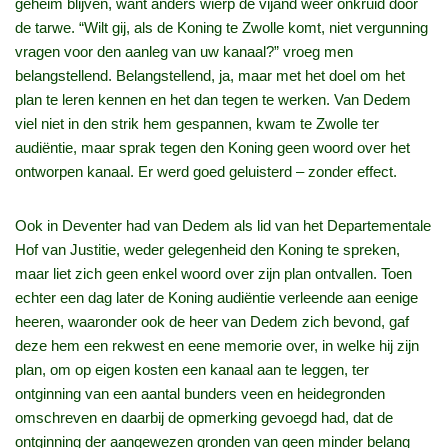
geheim blijven, want anders wierp de vijand weer onkruid door
de tarwe. “Wilt gij, als de Koning te Zwolle komt, niet vergunning
vragen voor den aanleg van uw kanaal?” vroeg men
belangstellend. Belangstellend, ja, maar met het doel om het
plan te leren kennen en het dan tegen te werken. Van Dedem
viel niet in den strik hem gespannen, kwam te Zwolle ter
audiëntie, maar sprak tegen den Koning geen woord over het
ontworpen kanaal. Er werd goed geluisterd – zonder effect.
Ook in Deventer had van Dedem als lid van het Departementale
Hof van Justitie, weder gelegenheid den Koning te spreken,
maar liet zich geen enkel woord over zijn plan ontvallen. Toen
echter een dag later de Koning audiëntie verleende aan eenige
heeren, waaronder ook de heer van Dedem zich bevond, gaf
deze hem een rekwest en eene memorie over, in welke hij zijn
plan, om op eigen kosten een kanaal aan te leggen, ter
ontginning van een aantal bunders veen en heidegronden
omschreven en daarbij de opmerking gevoegd had, dat de
ontginning der aangewezen gronden van geen minder belang