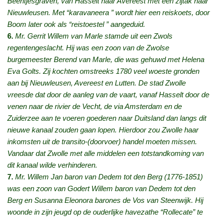
Beentjesgraven, van Hasselt naar Avereest met een zijtak naar
Nieuwleusen. Met “karavaneera ” wordt hier een reiskoets, door
Boom later ook als “reistoestel ” aangeduid.
6.
Mr. Gerrit Willem van Marle stamde uit een Zwols
regentengeslacht. Hij was een zoon van de Zwolse
burgemeester Berend van Marle, die was gehuwd met Helena
Eva Golts. Zij kochten omstreeks 1780 veel woeste gronden
aan bij Nieuwleusen, Avereest en Lutten. De stad Zwolle
vreesde dat door de aanleg van de vaart, vanaf Hasselt door de
venen naar de rivier de Vecht, de via Amsterdam en de
Zuiderzee aan te voeren goederen naar Duitsland dan langs dit
nieuwe kanaal zouden gaan lopen. Hierdoor zou Zwolle haar
inkomsten uit de transito-(doorvoer) handel moeten missen.
Vandaar dat Zwolle met alle middelen een totstandkoming van
dit kanaal wilde verhinderen.
7.
Mr. Willem Jan baron van Dedem tot den Berg (1776-1851)
was een zoon van Godert Willem baron van Dedem tot den
Berg en Susanna Eleonora barones de Vos van Steenwijk. Hij
woonde in zijn jeugd op de ouderlijke havezathe “Rollecate” te