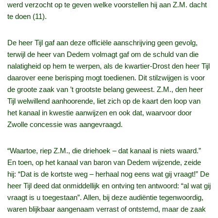
werd verzocht op te geven welke voorstellen hij aan Z.M. dacht
te doen (11).
De heer Tijl gaf aan deze officiële aanschrijving geen gevolg,
terwijl de heer van Dedem volmagt gaf om de schuld van die
nalatigheid op hem te werpen, als de kwartier-Drost den heer Tijl
daarover eene berisping mogt toedienen. Dit stilzwijgen is voor
de groote zaak van ’t grootste belang geweest. Z.M., den heer
Tijl welwillend aanhoorende, liet zich op de kaart den loop van
het kanaal in kwestie aanwijzen en ook dat, waarvoor door
Zwolle concessie was aangevraagd.
“Waartoe, riep Z.M., die driehoek – dat kanaal is niets waard.”
En toen, op het kanaal van baron van Dedem wijzende, zeide
hij: “Dat is de kortste weg – herhaal nog eens wat gij vraagt!” De
heer Tijl deed dat onmiddellijk en ontving ten antwoord: “al wat gij
vraagt is u toegestaan”. Allen, bij deze audiëntie tegenwoordig,
waren blijkbaar aangenaam verrast of ontstemd, maar de zaak