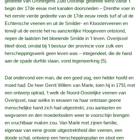
gedeelte van Groningens Zuid Oostelijk gedeelte werd vanaf ’t
begin der 17de eeuw met kanalen doorsneden – Drenthe voer in
het eerste vierde gedeelte van de 17de eeuw reeds turf af uit de
Echtensche veenen en uit de Smilder- en Kloosterveenen en
terwijl uit de eerste het nu aanzienlijke Hoogeveen ontstond,
riepen de laatsten het bloeiende Smilde in ’t leven. Overijssel
bleef dood, omdat bij ’t bestuur der provincie voor zulk een
herscheppingswerk geen leven was – integendeel, die de hand
aan de spade durfde slaan, vond tegenwerking (5).
Dat ondervond een man, die een goed oog, een helder hoofd en
moed had: De heer Gerrit Willem van Marle, toen hij in 1791 met
een ontwerp optrad, ’t welk de Noord-Oostelijke veenen van
Overijssel, naar welke in eeuwen na haar ontstaan geene
menschelijke hand zich had uitgestrekt, zou aantasten en
wegvoeren en den moederbodem weer te voorschijn brengen
en vruchtbaar maken zou. Van Marle met zijnen familie,
eigenaar van eene groote uitgestrektheid dier veenen, een
doode schat, ontwierp een herscheppingsplan en sloot een