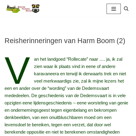
Ga
naar
de
inhoud
Reisherinneringen van Harm Boom (2)
V
an het landgoed “Rollecate” naar …. ja, ik zal
zien waar ik plaats vind in eene of andere
karavaneera en terwijl ik derwaarts trek en niet
veel merkwaardigs zie, zal ik mijne lezers het
een en ander over de “wording” van de Dedemsvaart
mededeelen. De geschiedenis van de Dedemsvaart is in vele
opzigten eene lijdensgeschiedenis – eene worsteling van genie
en ondernemingsgeest tegen eigenbelang en bekrompen
denkbeelden, van een onuitbluschbaren moed om een
levensdoel te bereiken, tegen een verzet, dat door wel
berekende oppositie en niet te berekenen omstandigheden