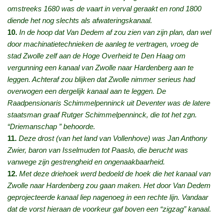
omstreeks 1680 was de vaart in verval geraakt en rond 1800
diende het nog slechts als afwateringskanaal.
10.
In de hoop dat Van Dedem af zou zien van zijn plan, dan wel
door machinatietechnieken de aanleg te vertragen, vroeg de
stad Zwolle zelf aan de Hoge Overheid te Den Haag om
vergunning een kanaal van Zwolle naar Hardenberg aan te
leggen. Achteraf zou blijken dat Zwolle nimmer serieus had
overwogen een dergelijk kanaal aan te leggen. De
Raadpensionaris Schimmelpenninck uit Deventer was de latere
staatsman graaf Rutger Schimmelpenninck, die tot het zgn.
“Driemanschap ” behoorde.
11.
Deze drost (van het land van Vollenhove) was Jan Anthony
Zwier, baron van Isselmuden tot Paaslo, die berucht was
vanwege zijn gestrengheid en ongenaakbaarheid.
12.
Met deze driehoek werd bedoeld de hoek die het kanaal van
Zwolle naar Hardenberg zou gaan maken. Het door Van Dedem
geprojecteerde kanaal liep nagenoeg in een rechte lijn. Vandaar
dat de vorst hieraan de voorkeur gaf boven een “zigzag” kanaal.