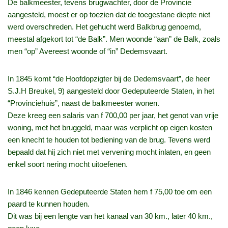
De balkmeester, tevens brugwachter, door de Provincie
aangesteld, moest er op toezien dat de toegestane diepte niet
werd overschreden. Het gehucht werd Balkbrug genoemd,
meestal afgekort tot “de Balk”. Men woonde “aan” de Balk, zoals
men “op” Avereest woonde of “in” Dedemsvaart.
In 1845 komt “de Hoofdopzigter bij de Dedemsvaart”, de heer
S.J.H Breukel, 9) aangesteld door Gedeputeerde Staten, in het
“Provinciehuis”, naast de balkmeester wonen.
Deze kreeg een salaris van f 700,00 per jaar, het genot van vrije
woning, met het bruggeld, maar was verplicht op eigen kosten
een knecht te houden tot bediening van de brug. Tevens werd
bepaald dat hij zich niet met vervening mocht inlaten, en geen
enkel soort nering mocht uitoefenen.
In 1846 kennen Gedeputeerde Staten hem f 75,00 toe om een
paard te kunnen houden.
Dit was bij een lengte van het kanaal van 30 km., later 40 km.,