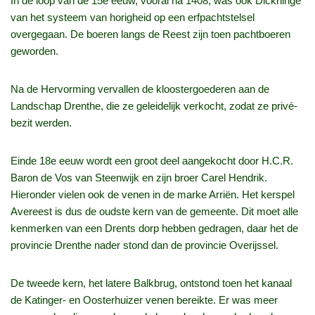
In de loop van de 15e eeuw, vooral na 1408, was ook Dickninge
van het systeem van horigheid op een erfpachtstelsel
overgegaan. De boeren langs de Reest zijn toen pachtboeren
geworden.
Na de Hervorming vervallen de kloostergoederen aan de
Landschap Drenthe, die ze geleidelijk verkocht, zodat ze privé-
bezit werden.
Einde 18e eeuw wordt een groot deel aangekocht door H.C.R.
Baron de Vos van Steenwijk en zijn broer Carel Hendrik.
Hieronder vielen ook de venen in de marke Arriën. Het kerspel
Avereest is dus de oudste kern van de gemeente. Dit moet alle
kenmerken van een Drents dorp hebben gedragen, daar het de
provincie Drenthe nader stond dan de provincie Overijssel.
De tweede kern, het latere Balkbrug, ontstond toen het kanaal
de Katinger- en Oosterhuizer venen bereikte. Er was meer