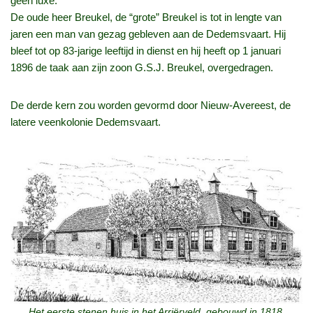
geen luxe.
De oude heer Breukel, de “grote” Breukel is tot in lengte van
jaren een man van gezag gebleven aan de Dedemsvaart. Hij
bleef tot op 83-jarige leeftijd in dienst en hij heeft op 1 januari
1896 de taak aan zijn zoon G.S.J. Breukel, overgedragen.
De derde kern zou worden gevormd door Nieuw-Avereest, de
latere veenkolonie Dedemsvaart.
Het eerste stenen huis in het Arriërveld, gebouwd in 1818,