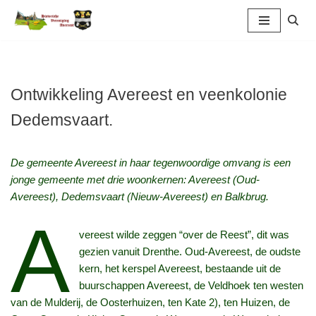
Ga
naar
de
inhoud
Ontwikkeling Avereest en veenkolonie
Dedemsvaart.
De gemeente Avereest in haar tegenwoordige omvang is een
jonge gemeente met drie woonkernen: Avereest (Oud-
Avereest), Dedemsvaart (Nieuw-Avereest) en Balkbrug.
A
vereest wilde zeggen “over de Reest”, dit was
gezien vanuit Drenthe. Oud-Avereest, de oudste
kern, het kerspel Avereest, bestaande uit de
buurschappen Avereest, de Veldhoek ten westen
van de Mulderij, de Oosterhuizen, ten Kate 2), ten Huizen, de