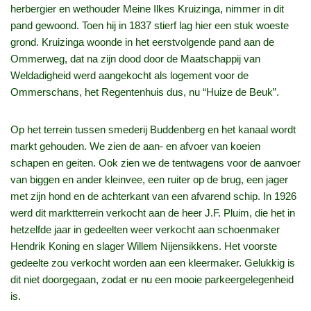
herbergier en wethouder Meine Ilkes Kruizinga, nimmer in dit
pand gewoond. Toen hij in 1837 stierf lag hier een stuk woeste
grond. Kruizinga woonde in het eerstvolgende pand aan de
Ommerweg, dat na zijn dood door de Maatschappij van
Weldadigheid werd aangekocht als logement voor de
Ommerschans, het Regentenhuis dus, nu “Huize de Beuk”.
Op het terrein tussen smederij Buddenberg en het kanaal wordt
markt gehouden. We zien de aan- en afvoer van koeien
schapen en geiten. Ook zien we de tentwagens voor de aanvoer
van biggen en ander kleinvee, een ruiter op de brug, een jager
met zijn hond en de achterkant van een afvarend schip. In 1926
werd dit marktterrein verkocht aan de heer J.F. Pluim, die het in
hetzelfde jaar in gedeelten weer verkocht aan schoenmaker
Hendrik Koning en slager Willem Nijensikkens. Het voorste
gedeelte zou verkocht worden aan een kleermaker. Gelukkig is
dit niet doorgegaan, zodat er nu een mooie parkeergelegenheid
is.