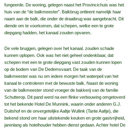
fungeerde. De woning, gelegen naast het Provincichuis was het
huis van de “de balkmeester”. Balkbrug ontleent namelijk haar
naam aan de balk, die onder de draaibrug was aangebracht. Dit
diende om te voorkomen, dat schepen, welke een te grote
diepgang hadden, het kanaal zouden opvaren.
De vele bruggen, gelegen over het kanaal. zouden schade
kunnen oplopen. Ook was het niet geheel ondenkbaar, dat
schepen met een te grote diepgang vast zouden kunnen lopen
op de bodem van De Dedemsvaart. De taak van de
balkmeester was nu om iedere morgen het waterpeil van het
kanaal te controleren met de bewuste balk. Naast de woning
van de balkmeester stond vroeger de bakkerij van de familie
Schutterop. Dit pand werd na een flinke verbouwing omgetoverd
tot het bekende Hotel De Munnink, waarin onder anderen G.J.
Duitshof en de onvergetelijke Aaltje Wullink (Tante Aaltje), die
bekend stond om haar uitstekende keuken en grote gastvrijheid,
jarenlang als hotelhouder hebben dienst gedaan. Achter hotel De