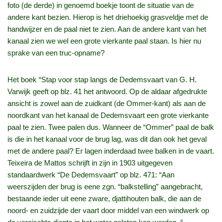
foto (de derde) in genoemd boekje toont de situatie van de
andere kant bezien. Hierop is het driehoekig grasveldje met de
handwijzer en de paal niet te zien. Aan de andere kant van het
kanaal zien we wel een grote vierkante paal staan. Is hier nu
sprake van een truc-opname?
Het boek “Stap voor stap langs de Dedemsvaart van G. H.
Varwijk geeft op blz. 41 het antwoord. Op de aldaar afgedrukte
ansicht is zowel aan de zuidkant (de Ommer-kant) als aan de
noordkant van het kanaal de Dedemsvaart een grote vierkante
paal te zien. Twee palen dus. Wanneer de “Ommer” paal de balk
is die in het kanaal voor de brug lag, was dit dan ook het geval
met de andere paal? Er lagen inderdaad twee balken in de vaart.
Teixeira de Mattos schrijft in zijn in 1903 uitgegeven
standaardwerk “De Dedemsvaart” op blz. 471: “Aan
weerszijden der brug is eene zgn. “balkstelling” aangebracht,
bestaande ieder uit eene zware, djattihouten balk, die aan de
noord- en zuidzijde der vaart door middel van een windwerk op