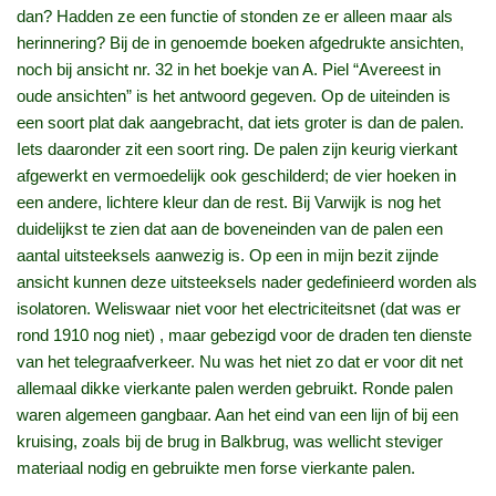
dan? Hadden ze een functie of stonden ze er alleen maar als
herinnering? Bij de in genoemde boeken afgedrukte ansichten,
noch bij ansicht nr. 32 in het boekje van A. Piel “Avereest in
oude ansichten” is het antwoord gegeven. Op de uiteinden is
een soort plat dak aangebracht, dat iets groter is dan de palen.
Iets daaronder zit een soort ring. De palen zijn keurig vierkant
afgewerkt en vermoedelijk ook geschilderd; de vier hoeken in
een andere, lichtere kleur dan de rest. Bij Varwijk is nog het
duidelijkst te zien dat aan de boveneinden van de palen een
aantal uitsteeksels aanwezig is. Op een in mijn bezit zijnde
ansicht kunnen deze uitsteeksels nader gedefinieerd worden als
isolatoren. Weliswaar niet voor het electriciteitsnet (dat was er
rond 1910 nog niet) , maar gebezigd voor de draden ten dienste
van het telegraafverkeer. Nu was het niet zo dat er voor dit net
allemaal dikke vierkante palen werden gebruikt. Ronde palen
waren algemeen gangbaar. Aan het eind van een lijn of bij een
kruising, zoals bij de brug in Balkbrug, was wellicht steviger
materiaal nodig en gebruikte men forse vierkante palen.