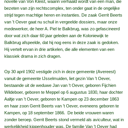
novelle van Von Kleist, waarin verhaald wordt van een man, die
bezeten van zijn rechtscomplex, ten onder gaat in de ongelijke
strijd tegen machtige heren en instanties. De zaak Gerrit Beerts
van ’t Oever gaat nu schuil in vergeelde dossiers, maar onze
medewerker, de heer A. Piel te Balkbrug, was zo gefascineerd
door wat zich daar 60 jaar geleden aan de Koloniewijk te
Balkbrug afspeelde, dat hij nog eens in deze zaak is gedoken.
Hij vertelt ervan in drie artikelen, die alle elementen van een
klassiek drama in zich dragen.
Op 30 april 1902 vestigde zich in deze gemeente (Avereest)
vanuit de gemeente IJsselmuiden, liet gezin Van ’t Oever,
bestaande uit de weduwe Jan van ’t Oever, geboren Fijchien
Wildeboer, geboren te Meppel op 6 augustus 1830, haar dochter
Aaltje van ’t Oever, geboren te Kampen op 23 december 1863
en haar zoon Gerrit Beerts van ’t Oever, eveneens geboren te
Kampen, op 18 september 1866. De beide vrouwen waren
zonder beroep. Gerrit Beerts stond vermeld als aviculteur, wat in
werkelijkheid kippenhouder was. De familie Van ’t Oever had