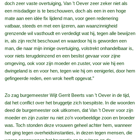
doch zeer vaste overtuiging, Van ’t Oever zeer zeker niet als
een misdadiger is te beschouwen, doch als een in een hoge
mate aan een idée fix lijdend man, voor geen redenering
vatbaar, steeds en met een ijzeren, aan waanzinnigheid
grenzende wil vasthoudt en verdedigt wat hij, tegen alle bewijzen
in, als zijn recht beschouwt en waardoor hij is geworden een
man, die naar mijn innige overtuiging, volstrekt onhandelbaar is,
voor niets terugdeinzend en een beslist gevaar voor zijne
omgeving, ook voor zijn moeder en zuster, voor wie hij een
dwingeland is en voor hen, tegen wie hij om eenigerlei, door hem
gefingeerde reden, een wrok heeft opgevat.”
Zo zag burgemeester Wijt Gerrit Beerts van ’t Oever in de tijd,
dat het conflict over het bruggetje zich toespitste. In die woorden
deed de burgemeester ook uitkomen, dat Van ’t Oever voor zijn
moeder en zijn zuster nu niet zo’n voorbeeldige zoon en broeder
was. Toch stonden deze vrouwen geheel achter hem, wanneer
het ging tegen overheidsinstanties, in dezen tegen mensen, die