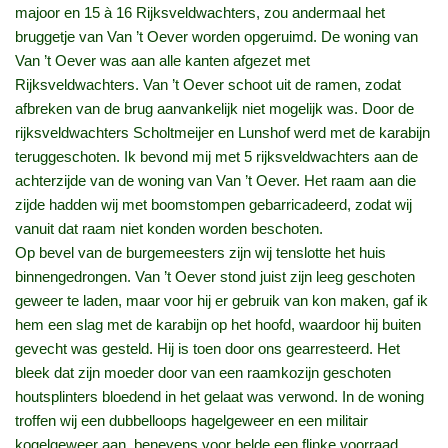
majoor en 15 à 16 Rijksveldwachters, zou andermaal het
bruggetje van Van ’t Oever worden opgeruimd. De woning van
Van ’t Oever was aan alle kanten afgezet met
Rijksveldwachters. Van ’t Oever schoot uit de ramen, zodat
afbreken van de brug aanvankelijk niet mogelijk was. Door de
rijksveldwachters Scholtmeijer en Lunshof werd met de karabijn
teruggeschoten. Ik bevond mij met 5 rijksveldwachters aan de
achterzijde van de woning van Van ’t Oever. Het raam aan die
zijde hadden wij met boomstompen gebarricadeerd, zodat wij
vanuit dat raam niet konden worden beschoten.
Op bevel van de burgemeesters zijn wij tenslotte het huis
binnengedrongen. Van ’t Oever stond juist zijn leeg geschoten
geweer te laden, maar voor hij er gebruik van kon maken, gaf ik
hem een slag met de karabijn op het hoofd, waardoor hij buiten
gevecht was gesteld. Hij is toen door ons gearresteerd. Het
bleek dat zijn moeder door van een raamkozijn geschoten
houtsplinters bloedend in het gelaat was verwond. In de woning
troffen wij een dubbelloops hagelgeweer en een militair
kogelgeweer aan, benevens voor belde een flinke voorraad