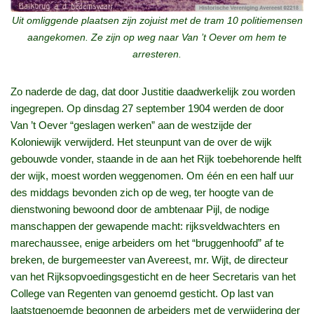
Uit omliggende plaatsen zijn zojuist met de tram 10 politiemensen
aangekomen.
Ze zijn op weg naar Van ’t Oever om hem te
arresteren.
Zo naderde de dag, dat door Justitie daadwerkelijk zou worden
ingegrepen. Op dinsdag 27 september 1904 werden de door
Van ’t Oever “geslagen werken” aan de westzijde der
Koloniewijk verwijderd. Het steunpunt van de over de wijk
gebouwde vonder, staande in de aan het Rijk toebehorende helft
der wijk, moest worden weggenomen. Om één en een half uur
des middags bevonden zich op de weg, ter hoogte van de
dienstwoning bewoond door de ambtenaar Pijl, de nodige
manschappen der gewapende macht: rijksveldwachters en
marechaussee, enige arbeiders om het “bruggenhoofd” af te
breken, de burgemeester van Avereest, mr. Wijt, de directeur
van het Rijksopvoedingsgesticht en de heer Secretaris van het
College van Regenten van genoemd gesticht. Op last van
laatstgenoemde begonnen de arbeiders met de verwijdering der