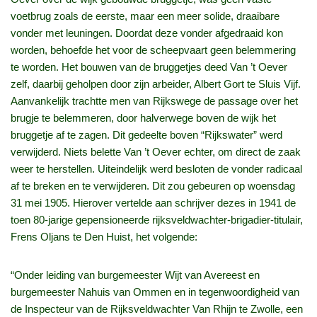
voetbrug zoals de eerste, maar een meer solide, draaibare
vonder met leuningen. Doordat deze vonder afgedraaid kon
worden, behoefde het voor de scheepvaart geen belemmering
te worden. Het bouwen van de bruggetjes deed Van ’t Oever
zelf, daarbij geholpen door zijn arbeider, Albert Gort te Sluis Vijf.
Aanvankelijk trachtte men van Rijkswege de passage over het
brugje te belemmeren, door halverwege boven de wijk het
bruggetje af te zagen. Dit gedeelte boven “Rijkswater” werd
verwijderd. Niets belette Van ’t Oever echter, om direct de zaak
weer te herstellen. Uiteindelijk werd besloten de vonder radicaal
af te breken en te verwijderen. Dit zou gebeuren op woensdag
31 mei 1905. Hierover vertelde aan schrijver dezes in 1941 de
toen 80-jarige gepensioneerde rijksveldwachter-brigadier-titulair,
Frens Oljans te Den Huist, het volgende:
“Onder leiding van burgemeester Wijt van Avereest en
burgemeester Nahuis van Ommen en in tegenwoordigheid van
de Inspecteur van de Rijksveldwachter Van Rhijn te Zwolle, een