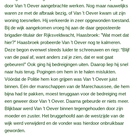
door Van ’t Oever aangebrachte werken. Nog maar nauwelijks
waren ze met de afbraak bezig, of Van ’t Oever kwam uit zijn
woning toesnellen. Hij verkeerde in zeer opgewonden toestand.
Bij de wijk aangekomen vroeg hij aan de daar geposteerde
brigadier-titulair der Rijksveldwacht, Haasbroek: ”Wat moet dat
hier?” Haasbroek probeerde Van ’t Oever nog te kalmeren.
Deze begon evenwel steeds luider te schreeuwen en riep: “Blijf
van die paal af, want anders zal je zien, dat er wat gaat
gebeuren!” Ook ging hij bedreigingen uiten. Daarop liep hij snel
naar huis terug. Pogingen om hem in te halen mislukten.
Vóórdat de Politie hem kon grijpen was Van ’t Oever juist
binnen. Eén der manschappen van de Marechaussee, die hem
bijna had te pakken, moest teruggaan voor de bedreiging met
een geweer door Van ’t Oever. Daarna gebeurde er niets meer.
Blijkbaar werd Van ’t Oever binnen tegengehouden door zijn
moeder en zuster. Het bruggehoofd aan de westzijde van de
wijk werd verwijderd en de vonder was hierdoor onbruikbaar
geworden.