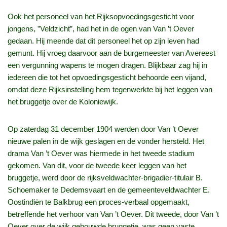
Ook het personeel van het Rijksopvoedingsgesticht voor
jongens, ”Veldzicht”, had het in de ogen van Van ’t Oever
gedaan. Hij meende dat dit personeel het op zijn leven had
gemunt. Hij vroeg daarvoor aan de burgemeester van Avereest
een vergunning wapens te mogen dragen. Blijkbaar zag hij in
iedereen die tot het opvoedingsgesticht behoorde een vijand,
omdat deze Rijksinstelling hem tegenwerkte bij het leggen van
het bruggetje over de Koloniewijk.
Op zaterdag 31 december 1904 werden door Van ’t Oever
nieuwe palen in de wijk geslagen en de vonder hersteld. Het
drama Van ’t Oever was hiermede in het tweede stadium
gekomen. Van dit, voor de tweede keer leggen van het
bruggetje, werd door de rijksveldwachter-brigadier-titulair B.
Schoemaker te Dedemsvaart en de gemeenteveldwachter E.
Oostindiën te Balkbrug een proces-verbaal opgemaakt,
betreffende het verhoor van Van ’t Oever. Dit tweede, door Van ’t
Oever over de wijk gebouwde bruggetje, was geen vaste