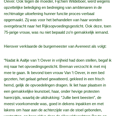
Oever. Ook tegen de moeder, Fijchien Wildeboer, werd wegens
opzettelijke belediging en bedreiging van ambtenaren in de
rechtmatige uitoefening hunner functie proces-verbaal
opgemaakt. Zij was voor het behandelen van haar wonden
overgebracht naar het Rijksopvoedingsgesticht. Ook deze, toen
75-jarige vrouw, was nu niet bepaald zo’n gemakkelijk iemand.
Hierover verklaarde de burgemeester van Avereest als volgt:
“Nadat ik Aaltje van ’t Oever in vrijheid had doen stellen, begaf ik
mij naar het opvoedingsgesticht. Breman verzocht ik met mij
mee te gaan. Ik bevond toen vrouw Van ’t Oever, in een bed
gezeten, het gelaat geheel gewatteerd, gekleed in een frisch
hemd, gelijk de opvoedelingen dragen. Ik liet haar plaatsen in
een gemakkelijke leunstoel, haar, onder hevige protesten
harerzijds, waarbij de uitdrukking: “Jullie bent beesten”, de
meest voorkomende was, goed in dekens inpakken en met
lakens om haar aan de achterzijde van de stoel gebonden,