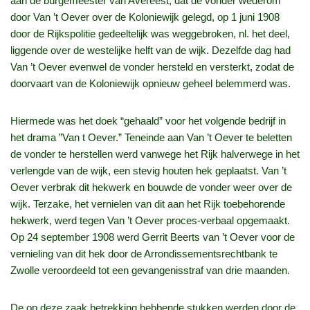
aan de burgemeester van Avereest, dat de vonder wederom
door Van ’t Oever over de Koloniewijk gelegd, op 1 juni 1908
door de Rijkspolitie gedeeltelijk was weggebroken, nl. het deel,
liggende over de westelijke helft van de wijk. Dezelfde dag had
Van ’t Oever evenwel de vonder hersteld en versterkt, zodat de
doorvaart van de Koloniewijk opnieuw geheel belemmerd was.
Hiermede was het doek “gehaald” voor het volgende bedrijf in
het drama ”Van t Oever.” Teneinde aan Van ’t Oever te beletten
de vonder te herstellen werd vanwege het Rijk halverwege in het
verlengde van de wijk, een stevig houten hek geplaatst. Van ’t
Oever verbrak dit hekwerk en bouwde de vonder weer over de
wijk. Terzake, het vernielen van dit aan het Rijk toebehorende
hekwerk, werd tegen Van ’t Oever proces-verbaal opgemaakt.
Op 24 september 1908 werd Gerrit Beerts van ’t Oever voor de
vernieling van dit hek door de Arrondissementsrechtbank te
Zwolle veroordeeld tot een gevangenisstraf van drie maanden.
De op deze zaak betrekking hebbende stukken werden door de