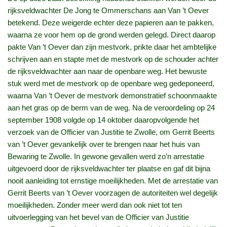
rijksveldwachter De Jong te Ommerschans aan Van ’t Oever
betekend. Deze weigerde echter deze papieren aan te pakken,
waarna ze voor hem op de grond werden gelegd. Direct daarop
pakte Van ’t Oever dan zijn mestvork, prikte daar het ambtelijke
schrijven aan en stapte met de mestvork op de schouder achter
de rijksveldwachter aan naar de openbare weg. Het bewuste
stuk werd met de mestvork op de openbare weg gedeponeerd,
waarna Van ’t Oever de mestvork demonstratief schoonmaakte
aan het gras op de berm van de weg. Na de veroordeling op 24
september 1908 volgde op 14 oktober daaropvolgende het
verzoek van de Officier van Justitie te Zwolle, om Gerrit Beerts
van ’t Oever gevankelijk over te brengen naar het huis van
Bewaring te Zwolle. In gewone gevallen werd zo’n arrestatie
uitgevoerd door de rijksveldwachter ter plaatse en gaf dit bijna
nooit aanleiding tot ernstige moeilijkheden. Met de arrestatie van
Gerrit Beerts van ’t Oever voorzagen de autoriteiten wel degelijk
moeilijkheden. Zonder meer werd dan ook niet tot ten
uitvoerlegging van het bevel van de Officier van Justitie