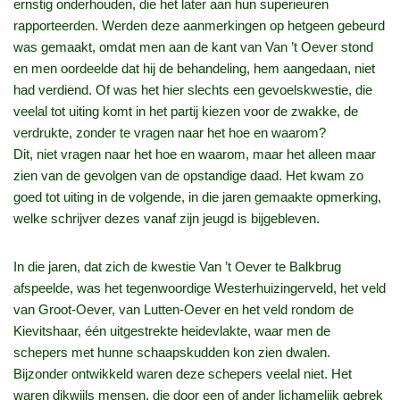
ernstig onderhouden, die het later aan hun superieuren
rapporteerden. Werden deze aanmerkingen op hetgeen gebeurd
was gemaakt, omdat men aan de kant van Van ’t Oever stond
en men oordeelde dat hij de behandeling, hem aangedaan, niet
had verdiend. Of was het hier slechts een gevoelskwestie, die
veelal tot uiting komt in het partij kiezen voor de zwakke, de
verdrukte, zonder te vragen naar het hoe en waarom?
Dit, niet vragen naar het hoe en waarom, maar het alleen maar
zien van de gevolgen van de opstandige daad. Het kwam zo
goed tot uiting in de volgende, in die jaren gemaakte opmerking,
welke schrijver dezes vanaf zijn jeugd is bijgebleven.
In die jaren, dat zich de kwestie Van ’t Oever te Balkbrug
afspeelde, was het tegenwoordige Westerhuizingerveld, het veld
van Groot-Oever, van Lutten-Oever en het veld rondom de
Kievitshaar, één uitgestrekte heidevlakte, waar men de
schepers met hunne schaapskudden kon zien dwalen.
Bijzonder ontwikkeld waren deze schepers veelal niet. Het
waren dikwijls mensen, die door een of ander lichamelijk gebrek