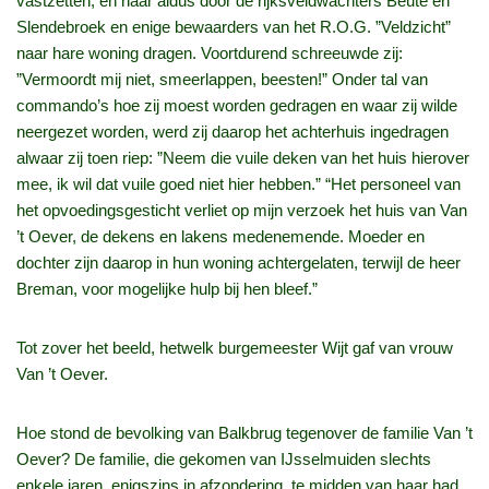
vastzetten, en haar aldus door de rijksveldwachters Beute en
Slendebroek en enige bewaarders van het R.O.G. ”Veldzicht”
naar hare woning dragen. Voortdurend schreeuwde zij:
”Vermoordt mij niet, smeerlappen, beesten!” Onder tal van
commando’s hoe zij moest worden gedragen en waar zij wilde
neergezet worden, werd zij daarop het achterhuis ingedragen
alwaar zij toen riep: ”Neem die vuile deken van het huis hierover
mee, ik wil dat vuile goed niet hier hebben.” “Het personeel van
het opvoedingsgesticht verliet op mijn verzoek het huis van Van
’t Oever, de dekens en lakens medenemende. Moeder en
dochter zijn daarop in hun woning achtergelaten, terwijl de heer
Breman, voor mogelijke hulp bij hen bleef.”
Tot zover het beeld, hetwelk burgemeester Wijt gaf van vrouw
Van ’t Oever.
Hoe stond de bevolking van Balkbrug tegenover de familie Van ’t
Oever? De familie, die gekomen van IJsselmuiden slechts
enkele jaren, enigszins in afzondering, te midden van haar had