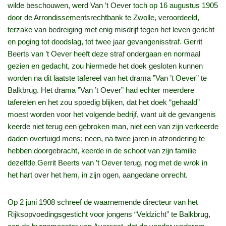
wilde beschouwen, werd Van ’t Oever toch op 16 augustus 1905
door de Arrondissementsrechtbank te Zwolle, veroordeeld,
terzake van bedreiging met enig misdrijf tegen het leven gericht
en poging tot doodslag, tot twee jaar gevangenisstraf. Gerrit
Beerts van ’t Oever heeft deze straf ondergaan en normaal
gezien en gedacht, zou hiermede het doek gesloten kunnen
worden na dit laatste tafereel van het drama ”Van ’t Oever” te
Balkbrug. Het drama ”Van ’t Oever” had echter meerdere
taferelen en het zou spoedig blijken, dat het doek “gehaald”
moest worden voor het volgende bedrijf, want uit de gevangenis
keerde niet terug een gebroken man, niet een van zijn verkeerde
daden overtuigd mens; neen, na twee jaren in afzondering te
hebben doorgebracht, keerde in de schoot van zijn familie
dezelfde Gerrit Beerts van ’t Oever terug, nog met de wrok in
het hart over het hem, in zijn ogen, aangedane onrecht.
Op 2 juni 1908 schreef de waarnemende directeur van het
Rijksopvoedingsgesticht voor jongens “Veldzicht” te Balkbrug,