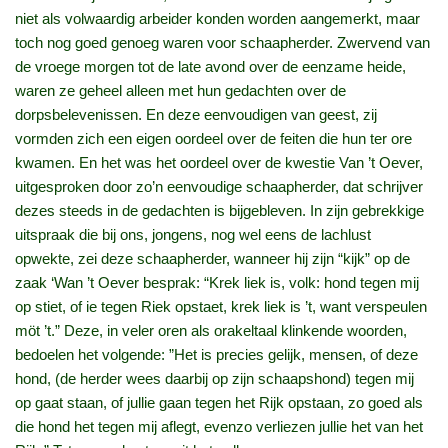
niet als volwaardig arbeider konden worden aangemerkt, maar
toch nog goed genoeg waren voor schaapherder. Zwervend van
de vroege morgen tot de late avond over de eenzame heide,
waren ze geheel alleen met hun gedachten over de
dorpsbelevenissen. En deze eenvoudigen van geest, zij
vormden zich een eigen oordeel over de feiten die hun ter ore
kwamen. En het was het oordeel over de kwestie Van ’t Oever,
uitgesproken door zo’n eenvoudige schaapherder, dat schrijver
dezes steeds in de gedachten is bijgebleven. In zijn gebrekkige
uitspraak die bij ons, jongens, nog wel eens de lachlust
opwekte, zei deze schaapherder, wanneer hij zijn “kijk” op de
zaak ‘Wan ’t Oever besprak: “Krek liek is, volk: hond tegen mij
op stiet, of ie tegen Riek opstaet, krek liek is ’t, want verspeulen
möt ’t.” Deze, in veler oren als orakeltaal klinkende woorden,
bedoelen het volgende: ”Het is precies gelijk, mensen, of deze
hond, (de herder wees daarbij op zijn schaapshond) tegen mij
op gaat staan, of jullie gaan tegen het Rijk opstaan, zo goed als
die hond het tegen mij aflegt, evenzo verliezen jullie het van het