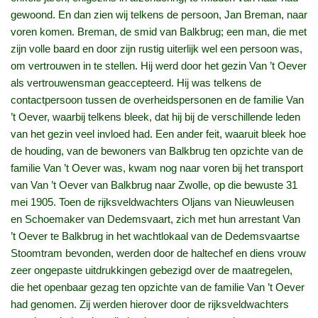
gewoond. En dan zien wij telkens de persoon, Jan Breman, naar
voren komen. Breman, de smid van Balkbrug; een man, die met
zijn volle baard en door zijn rustig uiterlijk wel een persoon was,
om vertrouwen in te stellen. Hij werd door het gezin Van ’t Oever
als vertrouwensman geaccepteerd. Hij was telkens de
contactpersoon tussen de overheidspersonen en de familie Van
’t Oever, waarbij telkens bleek, dat hij bij de verschillende leden
van het gezin veel invloed had. Een ander feit, waaruit bleek hoe
de houding, van de bewoners van Balkbrug ten opzichte van de
familie Van ’t Oever was, kwam nog naar voren bij het transport
van Van ’t Oever van Balkbrug naar Zwolle, op die bewuste 31
mei 1905. Toen de rijksveldwachters Oljans van Nieuwleusen
en Schoemaker van Dedemsvaart, zich met hun arrestant Van
’t Oever te Balkbrug in het wachtlokaal van de Dedemsvaartse
Stoomtram bevonden, werden door de haltechef en diens vrouw
zeer ongepaste uitdrukkingen gebezigd over de maatregelen,
die het openbaar gezag ten opzichte van de familie Van ’t Oever
had genomen. Zij werden hierover door de rijksveldwachters