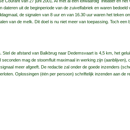
 Courant van 27 juni 2001. Al met al een lofwaardig initiatief en he
den dateren uit de beginperiode van de zuivelfabriek en waren bedoeld
iddagmaal, de signalen van 8 uur en van 16.30 uur waren het teken o
len van de melk. Dit doel is nu niet meer van toepassing. Toch een bi
. Stel de afstand van Balkbrug naar Dedemsvaart is 4,5 km, het geluid
eel seconden mag de stoomfluit maximaal in werking zijn (aanblijven
geen signaal meer afgeeft. De redactie zal onder de goede inzenders (s
rloten. Oplossingen (één per persoon) schriftelijk inzenden aan de r