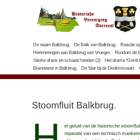
Ga
naar
de
inhoud
De naam Balkbrug.
De Balk van Balkbrug.
Reactie op
Herinneringen aan Balkbrug van Vroeger.
Rondom de br
Sterke drank en schaats’nrieden (2)
Het drama “Gerrit B
Brandweer in Balkbrug.
De Star bij de Dedemsvaart.
Stoomfluit Balkbrug.
H
et geluid van de historische stoomflui
reparatie van een technisch mankemen