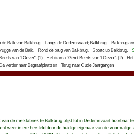
 de Balk van Balkbrug.
Langs de Dedemsvaart; Balkbrug.
Balkbrug an
ugge van de Balk.
Rond de brug van Balkbrug.
Sportclub Balkbrug.
S
eerts van ’t Oever”. (1)
Het drama “Gerrit Beerts van ’t Oever”. (2)
Het 
Ga verder naar Begraafplaatsen
Terug naar Oude Jaargangen
t van de melkfabriek te Balkbrug blijkt tot in Dedemsvaart hoorbaar te
t weer in ere hersteld door de huidige eigenaar van de voormalige z