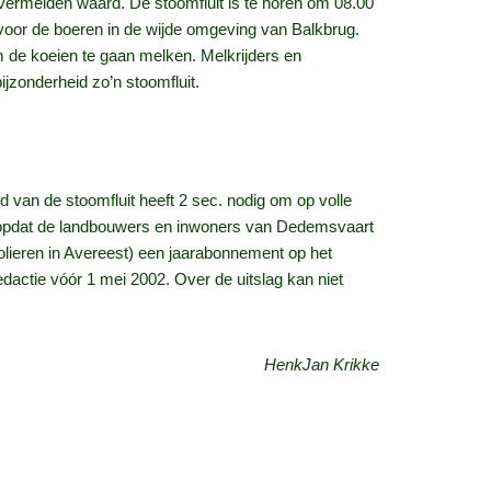
t vermelden waard. De stoomfluit is te horen om 08.00
 voor de boeren in de wijde omgeving van Balkbrug.
m de koeien te gaan melken. Melkrijders en
jzonderheid zo’n stoomfluit.
 van de stoomfluit heeft 2 sec. nodig om op volle
), opdat de landbouwers en inwoners van Dedemsvaart
cholieren in Avereest) een jaarabonnement op het
edactie vóór 1 mei 2002. Over de uitslag kan niet
HenkJan Krikke