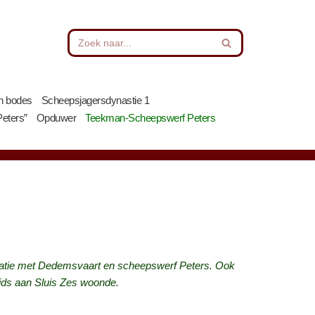
n bodes
Scheepsjagersdynastie 1
Peters”
Opduwer
Teekman-Scheepswerf Peters
relatie met Dedemsvaart en scheepswerf Peters. Ook
ijds aan Sluis Zes woonde.