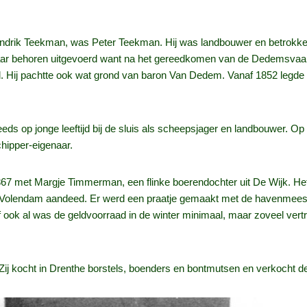
endrik Teekman, was Peter Teekman. Hij was landbouwer en betrokke
 behoren uitgevoerd want na het gereedkomen van de Dedemsvaart we
ij pachtte ook wat grond van baron Van Dedem. Vanaf 1852 legde h
s op jonge leeftijd bij de sluis als scheepsjager en landbouwer. Op 18‑
chipper‑eigenaar.
7 met Margje Timmerman, een flinke boerendochter uit De Wijk. Het za
an Volendam aandeed. Er werd een praatje gemaakt met de havenmeest
ok al was de geldvoorraad in de winter minimaal, maar zoveel vertrouw
ij kocht in Drenthe borstels, boenders en bontmutsen en verkocht de