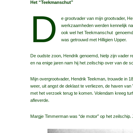
Het “Teekmanschut”
D
e grootvader van mijn grootvader, H
werkzaamheden werden kennelijk naar
ook wel het Teekmanschut genoemd. H
was getrouwd met Hilligien Upper.
De oudste zoon, Hendrik genoemd, hielp zijn vader reed
en na enige jaren nam hij het zeilschip over van de s
Mijn overgrootvader, Hendrik Teekman, trouwde in 186
weer, uit angst de deklast te verliezen, de haven v
met het verzoek terug te komen. Volendam kreeg turf o
afleverde.
Margje Timmerman was “de motor” op het zeilschip. Z