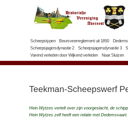
Ga
naar
de
inhoud
Scheepstypen
Beursveerreglement uit 1850
Dedemsva
Scheepsjagersdynastie 2
Scheepsjagersdynastie 3
S
Varend verleden door Wijkend verleden
Naar Sluizen
Teekman-Scheepswerf Pe
Hein Wytzes vertelt over zijn voorgeslacht, de sch
Hein Wytzes zelf heeft een relatie met Dedemsvaart. 