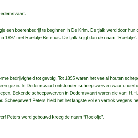
 Dedemsvaart.
 een boerenbedrijf te beginnen in De Krim. De tjalk werd door hun 
n 1897 met Roelofje Berends. De tjalk krijgt dan de naam “Roelofje”. 
 bedrijvigheid tot gevolg. Tot 1895 waren het veelal houten schepen
 een gezin. In Dedemsvaart ontstonden scheepswerven waar onderho
pen. Bekende scheepswerven in Dedemsvaart waren die van: H.H. Mi
. Scheepswerf Peters hield het het langste vol en vertrok wegen
werf Peters werd gebouwd kreeg de naam “Roelofje”.