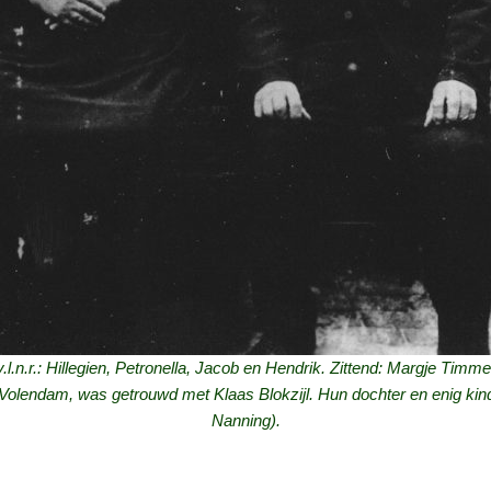
.l.n.r.: Hillegien, Petronella, Jacob en Hendrik. Zittend: Margje Tim
e Volendam, was getrouwd met Klaas Blokzijl. Hun dochter en enig ki
Nanning).