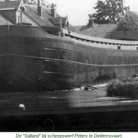
De “Salland” bij scheepswerf Peters te Dedemsvaart.