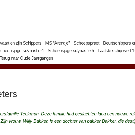
art en zijn Schippers
MS “Arendje”
Scheepspraet
Beurtschippers e
cheepsjagersdynastie 4
Scheepsjagersdynastie 5
Laatste schip werf “
Terug naar Oude Jaargangen
ters
ippersfamilie Teekman. Deze familie had geslachten lang een nauwe 
Zijn vrouw, Willy Bakker, is een dochter van bakker Bakker, die dest