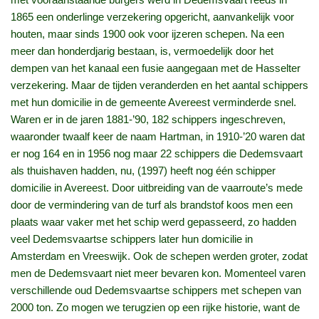
1865 een onderlinge verzekering opgericht, aanvankelijk voor
houten, maar sinds 1900 ook voor ijzeren schepen. Na een
meer dan honderdjarig bestaan, is, vermoedelijk door het
dempen van het kanaal een fusie aangegaan met de Hasselter
verzekering. Maar de tijden veranderden en het aantal schippers
met hun domicilie in de gemeente Avereest verminderde snel.
Waren er in de jaren 1881-’90, 182 schippers ingeschreven,
waaronder twaalf keer de naam Hartman, in 1910-’20 waren dat
er nog 164 en in 1956 nog maar 22 schippers die Dedemsvaart
als thuishaven hadden, nu, (1997) heeft nog één schipper
domicilie in Avereest. Door uitbreiding van de vaarroute’s mede
door de vermindering van de turf als brandstof koos men een
plaats waar vaker met het schip werd gepasseerd, zo hadden
veel Dedemsvaartse schippers later hun domicilie in
Amsterdam en Vreeswijk. Ook de schepen werden groter, zodat
men de Dedemsvaart niet meer bevaren kon. Momenteel varen
verschillende oud Dedemsvaartse schippers met schepen van
2000 ton. Zo mogen we terugzien op een rijke historie, want de