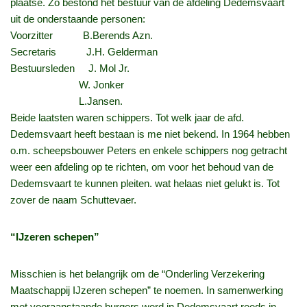
plaatse. Zo bestond het bestuur van de afdeling Dedemsvaart
uit de onderstaande personen:
Voorzitter B.Berends Azn.
Secretaris J.H. Gelderman
Bestuursleden J. Mol Jr.
W. Jonker
L.Jansen.
Beide laatsten waren schippers. Tot welk jaar de afd.
Dedemsvaart heeft bestaan is me niet bekend. In 1964 hebben
o.m. scheepsbouwer Peters en enkele schippers nog getracht
weer een afdeling op te richten, om voor het behoud van de
Dedemsvaart te kunnen pleiten. wat helaas niet gelukt is. Tot
zover de naam Schuttevaer.
“IJzeren schepen”
Misschien is het belangrijk om de “Onderling Verzekering
Maatschappij IJzeren schepen” te noemen. In samenwerking
met vooraanstaande burgers werd in Dedemsvaart reeds in