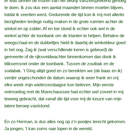
er was binnen de muren van het bedrijf vanzelfsprekend genoeg
te doen. lk zou dus een aantal maanden binnen moeten blijven,
totdat ik veertien werd. Gedurende die tijd kon ik mij met allerlei
bezigheden terdege nuttig maken in de grote ruimten achter de
winkel en op zolder. Af en toe stond ik echter ook wel in de
winkel achter de toonbank om de klanten te helpen. Behalve de
weegschaal en de dubbeltjes hield ik daarbij de winkeldeur goed
in het oog. Zag ik (wat verschillende keren is gebeurd) de
gemeente of de rijksveldwachter binnenkomen dan dook ik
bliksemsnel onder de toonbank. Tussen de zoutbak en de
sodabak. ’t Ging altijd goed en zo bereikten we (de baas en ik)
verder ongeschonden de datum waarop ik weer frank en vrij
elke week mijn wielerzesdaagse kon beleven. Mijn eerste
ontmoeting met de Marechaussee had echter wel zoveel in mij
teweeg gebracht, dat vanaf die tijd voor mij de keuze van mijn
latere beroep vaststond.
En zo Herman, is dus alles nog op z’n pootjes terecht gekomen.
Ja jongen, ’t kan soms raar lopen in de wereld.