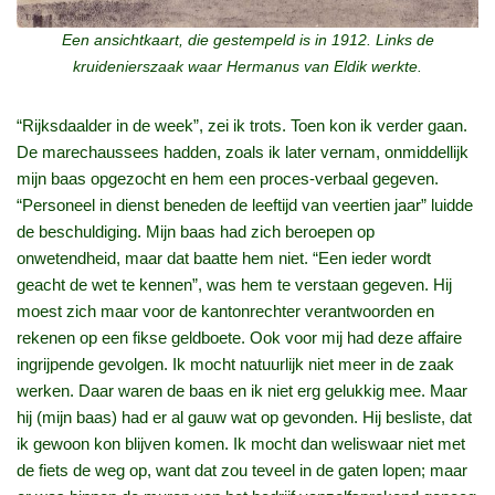
Een ansichtkaart, die gestempeld is in 1912. Links de
kruidenierszaak waar Hermanus
van Eldik werkte.
“Rijksdaalder in de week”, zei ik trots. Toen kon ik verder gaan.
De marechaussees hadden, zoals ik later vernam, onmiddellijk
mijn baas opgezocht en hem een proces-verbaal gegeven.
“Personeel in dienst beneden de leeftijd van veertien jaar” luidde
de beschuldiging. Mijn baas had zich beroepen op
onwetendheid, maar dat baatte hem niet. “Een ieder wordt
geacht de wet te kennen”, was hem te verstaan gegeven. Hij
moest zich maar voor de kantonrechter verantwoorden en
rekenen op een fikse geldboete. Ook voor mij had deze affaire
ingrijpende gevolgen. Ik mocht natuurlijk niet meer in de zaak
werken. Daar waren de baas en ik niet erg gelukkig mee. Maar
hij (mijn baas) had er al gauw wat op gevonden. Hij besliste, dat
ik gewoon kon blijven komen. Ik mocht dan weliswaar niet met
de fiets de weg op, want dat zou teveel in de gaten lopen; maar