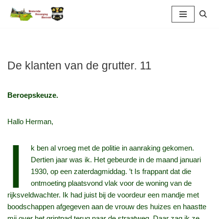
Ga
naar
de
inhoud
De klanten van de grutter. 11
Beroepskeuze.
Hallo Herman,
I
k ben al vroeg met de politie in aanraking gekomen.
Dertien jaar was ik. Het gebeurde in de maand januari
1930, op een zaterdagmiddag. ’t Is frappant dat die
ontmoeting plaatsvond vlak voor de woning van de
rijksveldwachter. Ik had juist bij de voordeur een mandje met
boodschappen afgegeven aan de vrouw des huizes en haastte
mij over het grintpad terug naar de straatweg. Daar zag ik ze