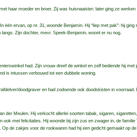
t haar moeder en broer. Zij was huisnaaister; later ging ze werken b
één ervan, op nr. 31, woonde Benjamin. Hij “liep met pak”: hij ging 
 langs. Zijn dochter, mevr. Speek-Benjamin, woont er nu nog.
nierswinkel had. Zijn vrouw dreef de winkel en zelf bediende hij met
nd is intussen verbouwd tot een dubbele woning.
 grafdelver/doodgraver en had zodoende ook doodskisten in voorraad
der Meulen. Hij verkocht allerlei soorten tabak, sigaren, sigaretten,
 ook met felicitaties. Hij woonde bij zijn zus en zwager in, de familie
. Op de zakjes voor de rookwaren had hij een gedicht gemaakt op de w