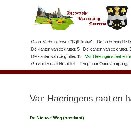
Ga
naar
de
inhoud
Coöp. Verbruikersver. “Blijft Trouw”.
De botermarkt te 
De klanten van de grutter. 5
De klanten van de grutter. 
De klanten van de grutter. 11
Van Haeringenstraat en h
Ga verder naar Heraldiek
Terug naar Oude Jaargange
Van Haeringenstraat en h
De Nieuwe Weg (oostkant)