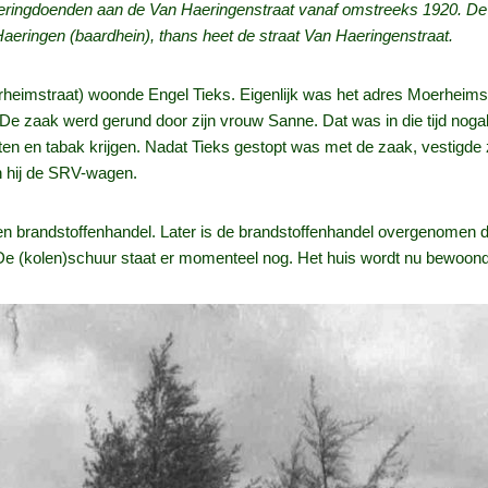
de neringdoenden aan de Van Haeringenstraat vanaf omstreeks 1920. D
ringen (baardhein), thans heet de straat Van Haeringenstraat.
rheimstraat) woonde Engel Tieks. Eigenlijk was het adres Moerheimstr
e zaak werd gerund door zijn vrouw Sanne. Dat was in die tijd noga
en en tabak krijgen. Nadat Tieks gestopt was met de zaak, vestigde zi
n hij de SRV-wagen.
en brandstoffenhandel. Later is de brandstoffenhandel overgenomen 
De (kolen)schuur staat er momenteel nog. Het huis wordt nu bewoond 