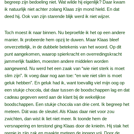
begreep zijn bedoeling niet. Wat wilde hij eigenlijk? Daar kwam
ik natuurlijk niet achter zolang Klaas zijn mond hield. En dat
deed hij. Ook van zijn starende blijk werd ik niet wijzer.
Toch moest ik naar binnen. Nu beproefde ik het op een andere
manier. Ik probeerde hem opzij te duwen. Maar Klaas bleef
onverzettelijk, in de dubbele betekenis van het woord. Op dit
punt aangekomen, waarop spierkracht en overredingskracht
jammerlijk faalden, moesten andere middelen worden
aangewend. Nu werd het een zaak van “wie niet sterk is moet
slim zijn”. Ik voeg daar nog aan toe: “en wie niet slim is moet
geluk hebben”. En geluk had ik, want toevallig viel mijn oog op
een stukje chocola, dat daar tussen de boodschappen lag en dat
cadeau gegeven werd aan de klant bij de wekelijkse
boodschappen. Een stukje chocola van drie cent. Ik begreep het
meteen. Dát was de sleutel. Als Klaas daar niet voor zou
zwichten, dan wist ik liet niet meer. Ik toonde hem de
versnapering en terstond ging Klaas door de knieën. Hij stak het
reepje in zijn zak en maakte meteen de ingang vrij. Door de