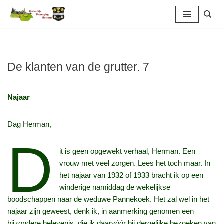
Ga
naar
de
inhoud
De klanten van de grutter. 7
Najaar
Dag Herman,
D
it is geen opgewekt verhaal, Herman. Een
vrouw met veel zorgen. Lees het toch maar. In
het najaar van 1932 of 1933 bracht ik op een
winderige namiddag de wekelijkse
boodschappen naar de weduwe Pannekoek. Het zal wel in het
najaar zijn geweest, denk ik, in aanmerking genomen een
bijzondere belevenis, die ik daarvóór bij dergelijke bezoeken van