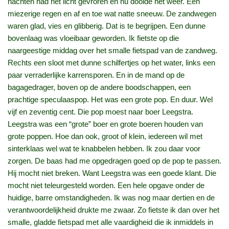
nachten had het licht gevroren en nu dooide het weer. Een
miezerige regen en af en toe wat natte sneeuw. De zandwegen
waren glad, vies en glibberig. Dat is te begrijpen. Een dunne
bovenlaag was vloeibaar geworden. Ik fietste op die
naargeestige middag over het smalle fietspad van de zandweg.
Rechts een sloot met dunne schilfertjes op het water, links een
paar verraderlijke karrensporen. En in de mand op de
bagagedrager, boven op de andere boodschappen, een
prachtige speculaaspop. Het was een grote pop. En duur. Wel
vijf en zeventig cent. Die pop moest naar boer Leegstra.
Leegstra was een “grote” boer en grote boeren houden van
grote poppen. Hoe dan ook, groot of klein, iedereen wil met
sinterklaas wel wat te knabbelen hebben. Ik zou daar voor
zorgen. De baas had me opgedragen goed op de pop te passen.
Hij mocht niet breken. Want Leegstra was een goede klant. Die
mocht niet teleurgesteld worden. Een hele opgave onder de
huidige, barre omstandigheden. Ik was nog maar dertien en de
verantwoordelijkheid drukte me zwaar. Zo fietste ik dan over het
smalle, gladde fietspad met alle vaardigheid die ik inmiddels in