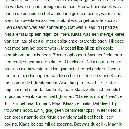
de weduwe nog niet meegemaakt had. Vrouw Pannekoek was
boerin op een diep in het achterland gelegen bedrijf, waar zij het
werk kon overlaten aan een stuk of wat ongetrouwde zoons.
Eén daarvan was een zonderling. Dat was Klaas. “Hij had ze
niet allemaal op een rijtje”, zei men. Klaas was een stevige kerel
van een jaar of dertig, met diepliggende, starende ogen. Hij deed
niet mee aan het boerenwerk. Meestal liep hij op zijn dooie
gemak om het huis heen. Zonder ophouden. Wat heeft die man
een rondjes gemaakt op dat erf! Ontelbaar. Dat ging al jaren zo.
Maar op die bewuste middag ging het allemaal anders. Toen ik
met mijn boodschappenmandje op het huis toeliep stond Klaas
rustig voor de bijkeukendeur. Alsof hij op mij wachtte. Ik stak
mijn hand uit naar de deurkruk, maar Klaas zette zich breeduit -
in postuur- en ik kon er niet bijkomen. “Ga eens opzij’ Klaas” zei
ik, “Ik moet naar binnen”. Maar Klaas zei niets. Dat deed hij
trouwens nooit. En hij ging geen centimeter opzij. Weer deed ik
een greep naar de deurkruk en andermaal bleef het bij een
poging. Klaas belette mij de toegang. Dat was duidelijk. Maar ik