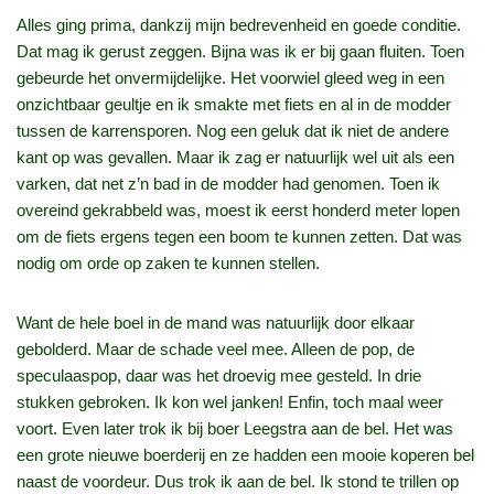
Alles ging prima, dankzij mijn bedrevenheid en goede conditie.
Dat mag ik gerust zeggen. Bijna was ik er bij gaan fluiten. Toen
gebeurde het onvermijdelijke. Het voorwiel gleed weg in een
onzichtbaar geultje en ik smakte met fiets en al in de modder
tussen de karrensporen. Nog een geluk dat ik niet de andere
kant op was gevallen. Maar ik zag er natuurlijk wel uit als een
varken, dat net z’n bad in de modder had genomen. Toen ik
overeind gekrabbeld was, moest ik eerst honderd meter lopen
om de fiets ergens tegen een boom te kunnen zetten. Dat was
nodig om orde op zaken te kunnen stellen.
Want de hele boel in de mand was natuurlijk door elkaar
gebolderd. Maar de schade veel mee. Alleen de pop, de
speculaaspop, daar was het droevig mee gesteld. In drie
stukken gebroken. Ik kon wel janken! Enfin, toch maal weer
voort. Even later trok ik bij boer Leegstra aan de bel. Het was
een grote nieuwe boerderij en ze hadden een mooie koperen bel
naast de voordeur. Dus trok ik aan de bel. Ik stond te trillen op