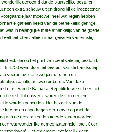
erwonderlijk genoemd dat de plaatselijke besturen
tuur een extra schouw uit en drong bij de ingezetenen
et voorgaande jaar moet wel heel wat regen hebben
nnantie’ gaf een beeld van de betrekkelijk geringe
t was in belangrijke mate afhankelijk van de goede
 heeft betroffen, alleen maar gevallen van ernstig
ijkheid, die op het punt van de afwatering bestond,
eid’. In 1750 werd door het bestuur van de Landschap
w te voeren over alle wegen, stromen en
selijke schulte en twee erfburen. Van deze
r de komst van de Bataafse Republiek, verscheen het
ren betreft. Tot dusverre waren de stromen en
ei te worden gehouden. Het bezoek van de
n de kerspelen opgedragen om in overleg met de
ring aan de drost en gedeputeerde staten worden
an een wat wonderlijke gemeenzaamheid’, stelt Coert.
veroorloven’. Het reglement, dat feitelijk geen