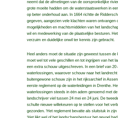
neemt dat de afmetingen van de oorspronkelijke rivie
grote moeite hadden om de waterstaatswerken in een re
op beter onderhoud aan. In 1664 richtte de Riddersch
gegeven, aangezien vele klachten waren ontvangen ove
mogelijkheden en machtsmiddelen van het landschaps
wil en medewerking van de plaatselijke besturen. Het 
verzuim en duidelijke onwil ter kennis zijn gebracht.
Heel anders moet de situatie zijn geweest tussen de 
moet wel tot vele geschillen en tot ingrijpen van het
een extra schouw uitgeschreven. In een brief van 20
waterlossingen, waarover schouw naar het landrecht
buitengewone schouw zijn in het rijksarchief in Ass
eerste reglement op de waterleidingen in Drenthe. He
waterlossingen steeds in één adem genoemd met de
landschrijver viel tussen 24 mei en 24 juni. De twe
schulte nieuwe willekeuren op te stellen voor het v
gezonden. ‘Het reglement bevatte als sluitstuk in zij
‘Het lijkt wel of het landschapsbestuur het gevoel ha