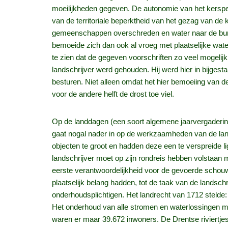
moeilijkheden gegeven. De autonomie van het kerspe
van de territoriale beperktheid van het gezag van 
gemeenschappen overschreden en water naar de bure
bemoeide zich dan ook al vroeg met plaatselijke wate
te zien dat de gegeven voorschriften zo veel mogelij
landschrijver werd gehouden. Hij werd hier in bijges
besturen. Niet alleen omdat het hier bemoeiing van 
voor de andere helft de drost toe viel.
Op de landdagen (een soort algemene jaarvergadering 
gaat nogal nader in op de werkzaamheden van de land
objecten te groot en hadden deze een te verspreide
landschrijver moet op zijn rondreis hebben volstaan 
eerste verantwoordelijkheid voor de gevoerde schou
plaatselijk belang hadden, tot de taak van de landsc
onderhoudsplichtigen. Het landrecht van 1712 stelde: 
Het onderhoud van alle stromen en waterlossingen moet
waren er maar 39.672 inwoners. De Drentse riviertje