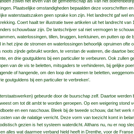
elden zowel het leven van de gemeenschap als van het boerenbedrijf 
ingen. Plaatselijke omstandigheden bepaalden deze voorschriften en h
rijke waterstaatszaken geen sprake kon zijn. Het landrecht gaf wel e
king. Coert haalt ter illustratie twee artikelen uit het landrecht van 
ders schouwbaar zijn. De lantschrijver sal niet vermogen te schouw
ammen, waterlossingen, tillen, bruggen, kerktuinen, en putten op 
l in het zijne de stromen en waterlossingen behoorlijk opruimen ofte o
oots zijnde gebruikt worden, te verstan de wateren, die daartoe bequ
nte, en drie goutguldens bij een particulier te verbeuren. Ook zullen 
 van de vis te beletten, mitsgaders te verhinderen, bij gelijke poene 
 liggende of hangende, om den loop der wateren te beletten, weggen
ie goutguldens bij een particulier te verbreken’.
terstaatswerken) gebeurde door de buurschap zelf. Daartoe werden 
n geweest om tot dit ambt te worden geroepen. Op een weigering stond
boete en een naschouw. Bleek bij de tweede schouw, dat het werk no
ten van de nalatige verricht. Deze vorm van toezicht komt in bel
odistisch gezien is het systeem waterdicht. Althans nu, nu er nog sle
en alles wat daarmee verband hield heeft in Drenthe, voor de Franse 