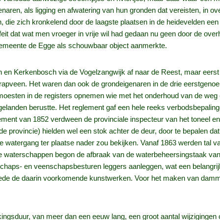
ren, als ligging en afwatering van hun gronden dat vereisten, in ov
, die zich kronkelend door de laagste plaatsen in de heidevelden een 
it dat wat men vroeger in vrije wil had gedaan nu geen door de over
gemeente de Egge als schouwbaar object aanmerkte.
n en Kerkenbosch via de Vogelzangwijk af naar de Reest, maar eers
hrapveen. Het waren dan ook de grondeigenaren in de drie eerstgen
esten in de registers opnemen wie met het onderhoud van de weg of
ngelanden berustte. Het reglement gaf een hele reeks verbodsbepaling
eglement van 1852 verdween de provinciale inspecteur van het toneel 
e provincie) hielden wel een stok achter de deur, door te bepalen da
e watergang ter plaatse nader zou bekijken. Vanaf 1863 werden tal 
de waterschappen begon de afbraak van de waterbeheersingstaak va
haps- en veenschapsbesturen leggers aanleggen, wat een belangri
ede de daarin voorkomende kunstwerken. Voor het maken van dammen
kingsduur, van meer dan een eeuw lang, een groot aantal wijzigingen