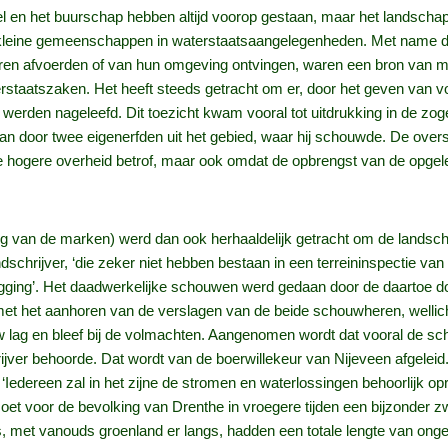
l en het buurschap hebben altijd voorop gestaan, maar het landscha
de kleine gemeenschappen in waterstaatsaangelegenheden. Met name 
n afvoerden of van hun omgeving ontvingen, waren een bron van mo
rstaatszaken. Het heeft steeds getracht om er, door het geven van vo
k werden nageleefd. Dit toezicht kwam vooral tot uitdrukking in de z
taan door twee eigenerfden uit het gebied, waar hij schouwde. De ove
de hogere overheid betrof, maar ook omdat de opbrengst van de opgele
van de marken) werd dan ook herhaaldelijk getracht om de landschrijv
schrijver, ‘die zeker niet hebben bestaan in een terreininspectie v
 ligging’. Het daadwerkelijke schouwen werd gedaan door de daartoe
met het aanhoren van de verslagen van de beide schouwheren, wellicht
w lag en bleef bij de volmachten. Aangenomen wordt dat vooral de s
hrijver behoorde. Dat wordt van de boerwillekeur van Nijeveen afgele
‘Iedereen zal in het zijne de stromen en waterlossingen behoorlijk op
 voor de bevolking van Drenthe in vroegere tijden een bijzonder zwar
s, met vanouds groenland er langs, hadden een totale lengte van ong