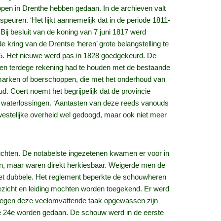
open in Drenthe hebben gedaan. In de archieven valt
peuren. ‘Het lijkt aannemelijk dat in de periode 1811-
ij besluit van de koning van 7 juni 1817 werd
 kring van de Drentse ‘heren’ grote belangstelling te
805. Het nieuwe werd pas in 1828 goedgekeurd. De
men terdege rekening had te houden met de bestaande
e marken of boerschoppen, die met het onderhoud van
d. Coert noemt het begrijpelijk dat de provincie
n waterlossingen. ‘Aantasten van deze reeds vanouds
estelijke overheid wel gedoogd, maar ook niet meer
chten. De notabelste ingezetenen kwamen er voor in
den, maar waren direkt herkiesbaar. Weigerde men de
het dubbele. Het reglement beperkte de schouwheren
ezicht en leiding mochten worden toegekend. Er werd
tegen deze veelomvattende taak opgewassen zijn
de 24e worden gedaan. De schouw werd in de eerste