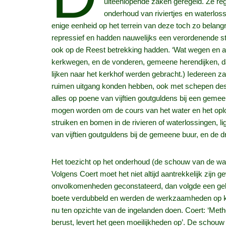
uiteenlopende zaken geregeld. Ze reg
onderhoud van riviertjes en waterloss
enige eenheid op het terrein van deze toch zo belang
repressief en hadden nauwelijks een verordenende strek
ook op de Reest betrekking hadden. ‘Wat wegen en an
kerkwegen, en de vonderen, gemeene herendijken, d
lijken naar het kerkhof werden gebracht.) Iedereen za
ruimen uitgang konden hebben, ook met schepen des n
alles op poene van vijftien goutguldens bij een gemee
mogen worden om de cours van het water en het oplopen
struiken en bomen in de rivieren of waterlossingen,
van vijftien goutguldens bij de gemeene buur, en de dr
Het toezicht op het onderhoud (de schouw van de wa
Volgens Coert moet het niet altijd aantrekkelijk zij
onvolkomenheden geconstateerd, dan volgde een geld
boete verdubbeld en werden de werkzaamheden op kos
nu ten opzichte van de ingelanden doen. Coert: ‘Meth
berust, levert het geen moeilijkheden op’. De schouw 