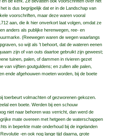
en de kerk. Ze bevatten ook voorschriften over het
et is dus begrijpelijk dat er in de Landschap van
nkele voorschriften, maar deze waren vooral
1712 aan, die ik hier onverkort laat volgen, omdat ze
en anders als publijke herenwegen, ree- en
de buurmarke. (Reewegen waren de wegen waarlangs
pgraven, so wijt als ’t behoort, dat de wateren eenen
aam zijn of van outs daartoe gebruikt zijn geweest;
geene tuinen, palen, of dammen in rivieren gezet
van vijftien goutguldens; en zullen alle palen,
omen ende afgehouwen moeten worden, bij de boete
bij toerbeurt volmachten of gezworenen gekozen.
 veelal een boete. Werden bij een schouw
g niet naar behoren was verricht, dan werd de
angrijke mate overeen met hetgeen de waterschappen
chts in beperkte mate onderhoud bij de ingelanden
Revolutie -en ook nog lange tijd daarna, grote