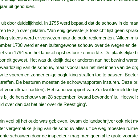
jaar uit gehouden.
et uit door duidelijkheid. In 1795 werd bepaald dat de schouw in de
ren te zijn over gelaten. ‘Van enig gewestelijk toezicht lijkt geen sp
. Nog steeds werd er verwezen naar de oude reglementen. ‘Alleen mi
eptember 1798 werd er een buitengewone schouw over de wegen en de 
ief van 1794 van het landschapsbestuur kenmerkte. De plaatselijke 
oor dit gewest. Het was duidelijk dat er anderen aan het bewind war
erwaarlozing van de schouw, maar vooral aan het niet innen van de 
w te voeren en zonder enige oogluiking straffen toe te passen. Boete
 straffen. De besturen moesten de schouwrapporten insturen. Deze br
t voor elkaar hadden). Het schouwrapport van Zuidwolde meldde bij
ls bij de herschouw van 28 september ‘kwaad bevonden’ is. ‘Hoewel
 over dan dat het hier over de Reest ging’.
arin veel bij het oude was gebleven, kwam de landschrijver ook niet 
ter vergemakkelijking van de schouw alles uit de weg moesten ruime
echte schouwen door de inspecteur mag men geen al te grote voorstel