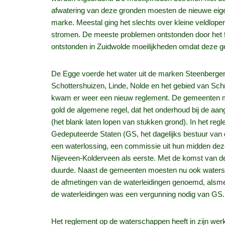
afwatering van deze gronden moesten de nieuwe eigena
marke. Meestal ging het slechts over kleine veldlopen
stromen. De meeste problemen ontstonden door het fe
ontstonden in Zuidwolde moeilijkheden omdat deze 
De Egge voerde het water uit de marken Steenberge
Schottershuizen, Linde, Nolde en het gebied van Sc
kwam er weer een nieuw reglement. De gemeenten mo
gold de algemene regel, dat het onderhoud bij de aa
(het blank laten lopen van stukken grond). In het r
Gedeputeerde Staten (GS, het dagelijks bestuur van d
een waterlossing, een commissie uit hun midden dez
Nijeveen-Kolderveen als eerste. Met de komst van 
duurde. Naast de gemeenten moesten nu ook watersc
de afmetingen van de waterleidingen genoemd, alsm
de waterleidingen was een vergunning nodig van GS.
Het reglement op de waterschappen heeft in zijn wer