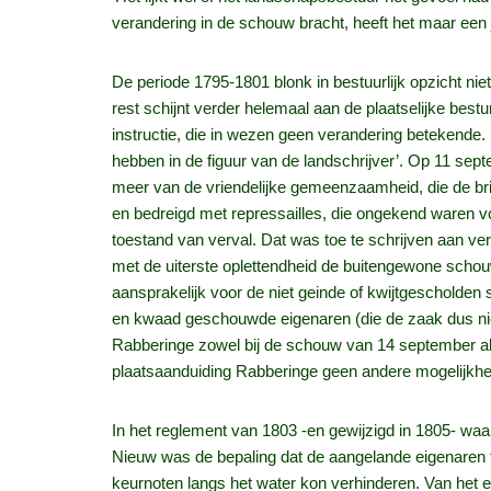
verandering in de schouw bracht, heeft het maar een 
De periode 1795-1801 blonk in bestuurlijk opzicht ni
rest schijnt verder helemaal aan de plaatselijke bestu
instructie, die in wezen geen verandering betekende
hebben in de figuur van de landschrijver’. Op 11 s
meer van de vriendelijke gemeenzaamheid, die de br
en bedreigd met repressailles, die ongekend waren v
toestand van verval. Dat was toe te schrijven aan v
met de uiterste oplettendheid de buitengewone schou
aansprakelijk voor de niet geinde of kwijtgescholden
en kwaad geschouwde eigenaren (die de zaak dus nie
Rabberinge zowel bij de schouw van 14 september a
plaatsaanduiding Rabberinge geen andere mogelijkheid
In het reglement van 1803 -en gewijzigd in 1805- wa
Nieuw was de bepaling dat de aangelande eigenaren 
keurnoten langs het water kon verhinderen. Van het 