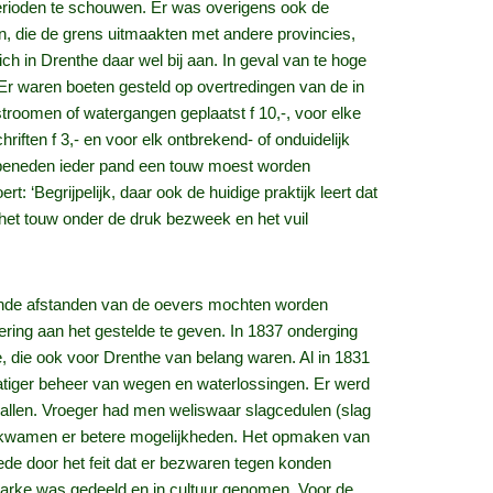
erioden te schouwen. Er was overigens ook de
n, die de grens uitmaakten met andere provincies,
h in Drenthe daar wel bij aan. In geval van te hoge
 waren boeten gesteld op overtredingen van de in
stroomen of watergangen geplaatst f 10,-, voor elke
chriften f 3,- en voor elk ontbrekend- of onduidelijk
en beneden ieder pand een touw moest worden
 ‘Begrijpelijk, daar ook de huidige praktijk leert dat
 het touw onder de druk bezweek en het vuil
lende afstanden van de oevers mochten worden
ering aan het gestelde te geven. In 1837 onderging
e, die ook voor Drenthe van belang waren. Al in 1831
atiger beheer van wegen en waterlossingen. Er werd
vallen. Vroeger had men weliswaar slagcedulen (slag
r kwamen er betere mogelijkheden. Het opmaken van
ede door het feit dat er bezwaren tegen konden
marke was gedeeld en in cultuur genomen. Voor de