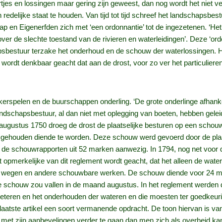
rtjes en lossingen maar gering zijn geweest, dan nog wordt het niet v
delijke staat te houden. Van tijd tot tijd schreef het landschapsbes
ap en Eigenerfden zich met ‘een ordonnantie’ tot de ingezetenen. ‘H
r de slechte toestand van de rivieren en waterleidingen’. Deze ‘ordo
bestuur terzake het onderhoud en de schouw der waterlossingen. He
wordt denkbaar geacht dat aan de drost, voor zo ver het particulieren
kerspelen en de buurschappen onderling. ‘De grote onderlinge afhankel
 landschapsbestuur, al dan niet met oplegging van boeten, hebben gel
 augustus 1750 droeg de drost de plaatselijke besturen op een schou
 gehouden diende te worden. Deze schouw werd gevoerd door de plaat
en de schouwrapporten uit 52 marken aanwezig. In 1794, nog net voo
t opmerkelijke van dit reglement wordt geacht, dat het alleen de wate
 wegen en andere schouwbare werken. De schouw diende voor 24 m
ede schouw zou vallen in de maand augustus. In het reglement werde
erbeteren en het onderhouden der wateren en die moesten ter goedkeu
n laatste artikel een soort vermanende opdracht. De toon hiervan is v
d met zijn aanbevelingen verder te gaan dan men zich als overheid kan 