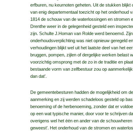
erfburen, nu keurnoten geheten. Uit de stukken blijk
van enig departementaal toezicht op het onderhoud van
1814 de schouw van de waterlossingen en stromen een 
Drenthe weer in de gelegenheid gesteld een inspecteu
zijn. Schulte J.Homan van Rolde werd benoemd. Zijn 
onderhoudsverplichting was niet opnieuw geregeld e
verhoudingen blijkt wel uit het laatste deel van het
bruggen, pompen, zijlen of dergelijke werken belast w
voorzichtig omsprong met de zo in de traditie en p
bestaande vorm van zelfbestuur zou op aanmerkelijke
dan dat’.
De gemeentebesturen hadden de mogelijkheid om de 
aanmerking en zij werden schadeloos gesteld op basis
benoeming of de herbenoeming, zonder dat er voldoen
op een wat typische manier, door voor te schrijven 
overigens wel het één en ander van de schouwheren
geweest’. Het onderhoud van de stromen en waterlos