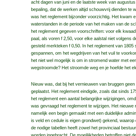
acht dagen van juni en de laatste week van augustu
bepaling, dat de werken altijd schouwvrij dienden te
was het reglement bijzonder voorzichtig. Het kwam er
waterstanden in de periode van het maken van de sc
het reglement gegeven voorschriften: voor elk kwaad p
paal, als voren f 2,50, voor elke aalstal niet volgens d
gesteld merkteken f 0,50. In het reglement van 1805 
gespannen, om het wegdrijven van het vuil te voorkome
het niet wel mogelijk is om in stromend water met ee
wegstroomde? Het stroomde weg en je hoefde het eld
Nieuw was, dat bij het vernieuwen van bruggen geen 
geplaatst. Het reglement eindigde, zoals dat sinds 1
het reglement een aantal belangrijke wijzigingen, om
was gevraagd het reglement te wijzigen. Het nieuwe
namelijk een begin gemaakt met een duidelijke admini
is veld en cedule is eigen grondwet) gekend, waar
de nodige tabellen heeft zowel het provinciaal best
worden ingebracht. De moeilijkheden betroffen niet 