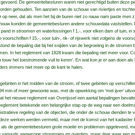
s gevoerd. De gemeentebesturen waren niet gerechtigd buiten deze p
 worden gehouden. Ten aanzien van de schouw van riviertjes en tochte
 op neer, dat als men het bij de buren niet zo nauw nam paste men zic
houw konden de gemeentebesturen andere schouwdata vaststellen. Er
and in stroomen en waterlossingen f 1,-, voor elken dam of tuin, in 
e voorschriften f 15,-, voor tuin-, rik- of rijswerk niet volgens de voors
stond de bepaling dat bij het snijden van de begroeiing in de strom
n. In het reglement van 1828 kwam die bepaling niet meer voor. Coert:
n touw het toestromende vuil te keren’. En wat kon je er aan doen als
ers immers niet meer op de kant te halen.
gebinten in het midden van de stroom, of twee gebinten op verschil
794 min of meer gewoonte was, met de opwekking om ‘met ijver’ uitvo
dat het nieuwe reglement van Overijssel een aantal bepalingen bevatt
 reglement betekende een belangrijke stap op de weg naar een doelm
stratieve regeling van de objecten, die onder de schouw dienden te 
op deze werken werden vermeld, maar met de komst van het kadaste
uur als de gemeentebesturen grote moeite en problemen opgeleverd, m
de vanouds aanwezige stroompjes en riviertjes, maar daar waar een 