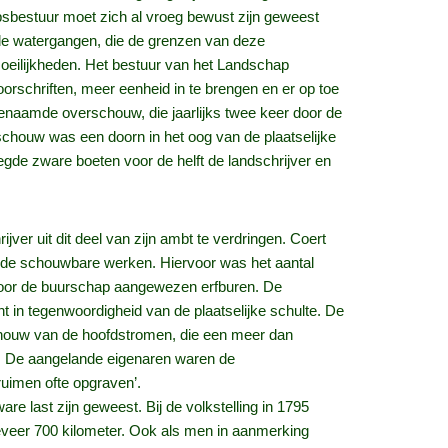
psbestuur moet zich al vroeg bewust zijn geweest
de watergangen, die de grenzen van deze
eilijkheden. Het bestuur van het Landschap
orschriften, meer eenheid in te brengen en er op toe
ogenaamde overschouw, die jaarlijks twee keer door de
rschouw was een doorn in het oog van de plaatselijke
gde zware boeten voor de helft de landschrijver en
er uit dit deel van zijn ambt te verdringen. Coert
an de schouwbare werken. Hiervoor was het aantal
 door de buurschap aangewezen erfburen. De
 in tegenwoordigheid van de plaatselijke schulte. De
chouw van de hoofdstromen, die een meer dan
id. De aangelande eigenaren waren de
ruimen ofte opgraven’.
e last zijn geweest. Bij de volkstelling in 1795
eveer 700 kilometer. Ook als men in aanmerking