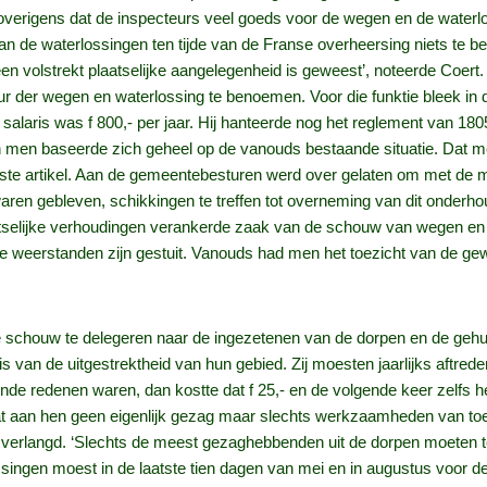
t overigens dat de inspecteurs veel goeds voor de wegen en de waterl
 de waterlossingen ten tijde van de Franse overheersing niets te bes
volstrekt plaatselijke aangelegenheid is geweest’, noteerde Coert. B
r der wegen en waterlossing te benoemen. Voor die funktie bleek in de
salaris was f 800,- per jaar. Hij hanteerde nog het reglement van 1
n men baseerde zich geheel op de vanouds bestaande situatie. Dat 
 eerste artikel. Aan de gemeentebesturen werd over gelaten om met d
aren gebleven, schikkingen te treffen tot overneming van dit onderhou
laatselijke verhoudingen verankerde zaak van de schouw van wegen e
 weerstanden zijn gestuit. Vanouds had men het toezicht van de gew
schouw te delegeren naar de ingezetenen van de dorpen en de gehu
 van de uitgestrektheid van hun gebied. Zij moesten jaarlijks aftre
de redenen waren, dan kostte dat f 25,- en de volgende keer zelfs 
dat aan hen geen eigenlijk gezag maar slechts werkzaamheden van to
 verlangd. ‘Slechts de meest gezaghebbenden uit de dorpen moeten 
singen moest in de laatste tien dagen van mei en in augustus voor 