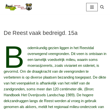
Ga
naar
de
inhoud
De Reest vaak bedreigd. 15a
B
odemkundig gezien liggen in het Reestdal
overwegend veengronden. Dit veen is ontstaan in
een tamelijk voedselrijk milieu, waarin soms
moerasijzererts, zoals vivianiet en sideriet, is
gevormd. Om de draagkracht van de veengronden te
verbeteren is op diverse plaatsen bezanding toegepast. De dikte
van het veenpakket is afhankelijk van het reliëf van de
zandgronden, soms meer dan 120 centimeter dik. (Bron:
Handboek Het Overijssels Landschap 1989). De hogere
dekzandruggen langs de Reest werden al vroeg in gebruik
genomen als akkers, meldt het regionaal milieu-onderzoek van