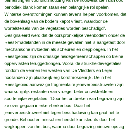
bemesting en vochthuishouding van de hooiweilanden kan ook
periodiek blank komen staan een belangrijke rol spelen.
Winterse overstromingen kunnen tevens helpen voorkomen, dat
de bovenlaag van de bodem kapot vriest, waardoor de
wortelstelsels van de vegetaties worden beschadigd”.
Gesignaleerd werd dat de oorspronkelijke veenbodem onder de
Reest-madelanden in de meeste gevallen niet is aangetast door
mechanische invloeden als scheuren en diepploegen. In het
Reestgebied zijn de drassige heidegemeenschappen op kleine
oppervlakten teruggedrongen. Vooral de struikheidevegetaties
rondom de vennen ten westen van De Vledders en Leijer
hooilanden zijn plaatselijk erg korstmossenrijk. De in het
Reestgebied aanwezige fragmentaire jeneverbesstruwelen zijn
waarschijnlijk restanten van vroeger beter ontwikkelde en
soortenrijke vegetaties. “Door het ontbreken van begrazing zijn
ze over gegaan in eiken-berkenbos. Daar het
jeneverbesstruweel niet tegen beschaduwing kan gaat het te
gronde. Behoud en misschien herstel kan slechts door het
wegkappen van het bos, waarna door begrazing nieuwe opslag