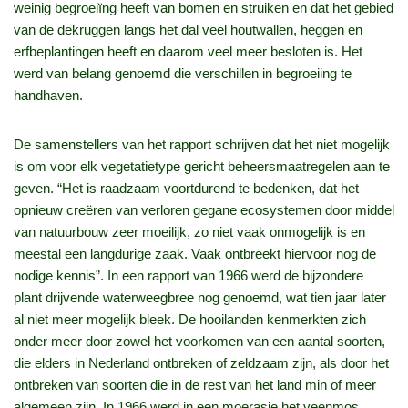
weinig begroeiïng heeft van bomen en struiken en dat het gebied
van de dekruggen langs het dal veel houtwallen, heggen en
erfbeplantingen heeft en daarom veel meer besloten is. Het
werd van belang genoemd die verschillen in begroeiing te
handhaven.
De samenstellers van het rapport schrijven dat het niet mogelijk
is om voor elk vegetatietype gericht beheersmaatregelen aan te
geven. “Het is raadzaam voortdurend te bedenken, dat het
opnieuw creëren van verloren gegane ecosystemen door middel
van natuurbouw zeer moeilijk, zo niet vaak onmogelijk is en
meestal een langdurige zaak. Vaak ontbreekt hiervoor nog de
nodige kennis”. In een rapport van 1966 werd de bijzondere
plant drijvende waterweegbree nog genoemd, wat tien jaar later
al niet meer mogelijk bleek. De hooilanden kenmerkten zich
onder meer door zowel het voorkomen van een aantal soorten,
die elders in Nederland ontbreken of zeldzaam zijn, als door het
ontbreken van soorten die in de rest van het land min of meer
algemeen zijn. In 1966 werd in een moerasje het veenmos