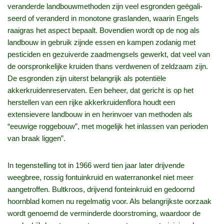
veranderde landbouwmethoden zijn veel esgronden geëgali-
seerd of veranderd in monotone graslanden, waarin Engels
raaigras het aspect bepaalt. Bovendien wordt op de nog als
landbouw in gebruik zijnde essen en kampen zodanig met
pesticiden en gezuiverde zaadmengsels gewerkt, dat veel van
de oorspronkelijke kruiden thans verdwenen of zeldzaam zijn.
De esgronden zijn uiterst belangrijk als potentiële
akkerkruidenreservaten. Een beheer, dat gericht is op het
herstellen van een rijke akkerkruidenflora houdt een
extensievere landbouw in en herinvoer van methoden als
“eeuwige roggebouw”, met mogelijk het inlassen van perioden
van braak liggen”.
In tegenstelling tot in 1966 werd tien jaar later drijvende
weegbree, rossig fontuinkruid en waterranonkel niet meer
aangetroffen. Bultkroos, drijvend fonteinkruid en gedoornd
hoornblad komen nu regelmatig voor. Als belangrijkste oorzaak
wordt genoemd de verminderde doorstroming, waardoor de