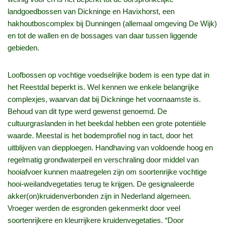
landgoedbossen van Dickninge en Havixhorst, een
hakhoutboscomplex bij Dunningen (allemaal omgeving De Wijk)
en tot de wallen en de bossages van daar tussen liggende
gebieden.
Loofbossen op vochtige voedselrijke bodem is een type dat in
het Reestdal beperkt is. Wel kennen we enkele belangrijke
complexjes, waarvan dat bij Dickninge het voornaamste is.
Behoud van dit type werd gewenst genoemd. De
cultuurgraslanden in het beekdal hebben een grote potentiële
waarde. Meestal is het bodemprofiel nog in tact, door het
uitblijven van diepploegen. Handhaving van voldoende hoog en
regelmatig grondwaterpeil en verschraling door middel van
hooiafvoer kunnen maatregelen zijn om soortenrijke vochtige
hooi-weilandvegetaties terug te krijgen. De gesignaleerde
akker(on)kruidenverbonden zijn in Nederland algemeen.
Vroeger werden de esgronden gekenmerkt door veel
soortenrijkere en kleurrijkere kruidenvegetaties. “Door