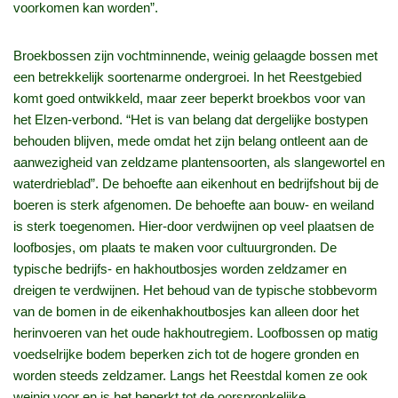
voorkomen kan worden”.
Broekbossen zijn vochtminnende, weinig gelaagde bossen met
een betrekkelijk soortenarme ondergroei. In het Reestgebied
komt goed ontwikkeld, maar zeer beperkt broekbos voor van
het Elzen-verbond. “Het is van belang dat dergelijke bostypen
behouden blijven, mede omdat het zijn belang ontleent aan de
aanwezigheid van zeldzame plantensoorten, als slangewortel en
waterdrieblad”. De behoefte aan eikenhout en bedrijfshout bij de
boeren is sterk afgenomen. De behoefte aan bouw- en weiland
is sterk toegenomen. Hier-door verdwijnen op veel plaatsen de
loofbosjes, om plaats te maken voor cultuurgronden. De
typische bedrijfs- en hakhoutbosjes worden zeldzamer en
dreigen te verdwijnen. Het behoud van de typische stobbevorm
van de bomen in de eikenhakhoutbosjes kan alleen door het
herinvoeren van het oude hakhoutregiem. Loofbossen op matig
voedselrijke bodem beperken zich tot de hogere gronden en
worden steeds zeldzamer. Langs het Reestdal komen ze ook
weinig voor en is het beperkt tot de oorspronkelijke