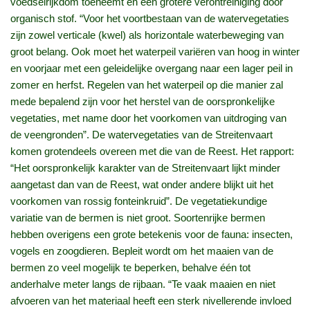
voedselrijkdom toeneemt en een grotere verontreiniging door
organisch stof. “Voor het voortbestaan van de watervegetaties
zijn zowel verticale (kwel) als horizontale waterbeweging van
groot belang. Ook moet het waterpeil variëren van hoog in winter
en voorjaar met een geleidelijke overgang naar een lager peil in
zomer en herfst. Regelen van het waterpeil op die manier zal
mede bepalend zijn voor het herstel van de oorspronkelijke
vegetaties, met name door het voorkomen van uitdroging van
de veengronden”. De watervegetaties van de Streitenvaart
komen grotendeels overeen met die van de Reest. Het rapport:
“Het oorspronkelijk karakter van de Streitenvaart lijkt minder
aangetast dan van de Reest, wat onder andere blijkt uit het
voorkomen van rossig fonteinkruid”. De vegetatiekundige
variatie van de bermen is niet groot. Soortenrijke bermen
hebben overigens een grote betekenis voor de fauna: insecten,
vogels en zoogdieren. Bepleit wordt om het maaien van de
bermen zo veel mogelijk te beperken, behalve één tot
anderhalve meter langs de rijbaan. “Te vaak maaien en niet
afvoeren van het materiaal heeft een sterk nivellerende invloed