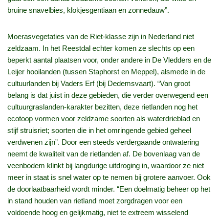
bruine snavelbies, klokjesgentiaan en zonnedauw”.
Moerasvegetaties van de Riet-klasse zijn in Nederland niet
zeldzaam. In het Reestdal echter komen ze slechts op een
beperkt aantal plaatsen voor, onder andere in De Vledders en de
Leijer hooilanden (tussen Staphorst en Meppel), alsmede in de
cultuurlanden bij Vaders Erf (bij Dedemsvaart). “Van groot
belang is dat juist in deze gebieden, die verder overwegend een
cultuurgraslanden-karakter bezitten, deze rietlanden nog het
ecotoop vormen voor zeldzame soorten als waterdrieblad en
stijf struisriet; soorten die in het omringende gebied geheel
verdwenen zijn”. Door een steeds verdergaande ontwatering
neemt de kwaliteit van de rietlanden af. De bovenlaag van de
veenbodem klinkt bij langdurige uitdroging in, waardoor ze niet
meer in staat is snel water op te nemen bij grotere aanvoer. Ook
de doorlaatbaarheid wordt minder. “Een doelmatig beheer op het
in stand houden van rietland moet zorgdragen voor een
voldoende hoog en gelijkmatig, niet te extreem wisselend