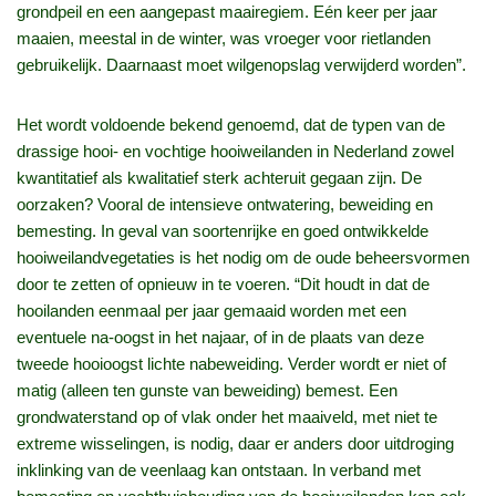
grondpeil en een aangepast maairegiem. Eén keer per jaar
maaien, meestal in de winter, was vroeger voor rietlanden
gebruikelijk. Daarnaast moet wilgenopslag verwijderd worden”.
Het wordt voldoende bekend genoemd, dat de typen van de
drassige hooi- en vochtige hooiweilanden in Nederland zowel
kwantitatief als kwalitatief sterk achteruit gegaan zijn. De
oorzaken? Vooral de intensieve ontwatering, beweiding en
bemesting. In geval van soortenrijke en goed ontwikkelde
hooiweilandvegetaties is het nodig om de oude beheersvormen
door te zetten of opnieuw in te voeren. “Dit houdt in dat de
hooilanden eenmaal per jaar gemaaid worden met een
eventuele na-oogst in het najaar, of in de plaats van deze
tweede hooioogst lichte nabeweiding. Verder wordt er niet of
matig (alleen ten gunste van beweiding) bemest. Een
grondwaterstand op of vlak onder het maaiveld, met niet te
extreme wisselingen, is nodig, daar er anders door uitdroging
inklinking van de veenlaag kan ontstaan. In verband met