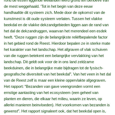
rond de essen liggende weilanden werd grond ten behoeve van
de mest weggehaald. ‘Tot in het begin van deze eeuw
handhaafde dit systeem zich. Mede door de opkomst van de
kunstmest is dit oude systeem verlaten. Tussen het vlakke
beekdal en de vlakke dekzandgebieden liggen aan de rand van
het dal de dekzandruggen, waarvan het merendeel een esdek
heeft. “Deze ruggen zijn de belangrijkste reliëfbepalende factor
in het gebied rond de Reest. Hierdoor bepalen ze in sterke mate
het karakter van het landschap. Het afgraven of vlak schuiven
van die ruggen betekent een belangrijke vervlakking van het
landschap. Dit geldt ook voor de in ons land zeldzame
beekduinen, die in belangrijke mate bijdragen tot de fysisch-
geografische diversiteit van het beekdal”. Van het veen in het dal
van de Reest zelf is maar een kleine oppervlakte afgegraven.
Het rapport: “Bezanden van gave veengronden vormt een
ernstige aantasting van het ecosysteem (een geheel van
planten en dieren, die elkaar het milieu, waarin ze leven, op
allerlei manieren beinvloeden). Het voorkomen van bezanden is
gewenst”. Het rapport signaleert ook, dat het beekdal open is,