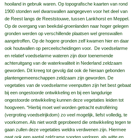
hooiland in gebruik waren. Op topografische kaarten van rond
1900 stonden wel dwarswallen aangegeven voor het deel van
de Reest langs de Reeststouwe, tussen Lankhorst en Meppel.
Op de overgang van beekdal-groenlanden naar hoger gelegen
gronden werden op verschillende plaatsen wel grenswallen
aangetroffen. Op de hogere gronden zelf kwamen hier en daar
ook houtwallen op perceelscheidingen voor. De voedselarme
en relatief voedselarme wateren zijn door toenemende
achteruitgang van de waterkwaliteit in Nederland zeldzaam
geworden. Dit kreeg tot gevolg dat ook de hieraan gebonden
plantengemeenschappen zeldzaam zijn geworden. De
vegetaties van de voedselarme veenputten zijn het best gebaat
bij een ongestoorde ontwikkeling en bij een langdurige
ongestoorde ontwikkeling kunnen deze vegetaties leiden tot
hoogveen. “Hierbij moet wel worden getracht eutrofiëring
(vergroting voedselrijkdom) zo veel mogelijk, liefst volledig, te
voorkomen. Als niet wordt geprobeerd die ontwikkeling tegen te
gaan zullen deze vegetaties weldra verdwenen zijn. Hiermee
gaat ook een aantal zeldzame soorten verloren, als witte en