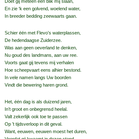
Doet gij meteen een blik mij slaan,
En zie ‘k een golvend, woelend water,
In breeder bedding zeewaarts gaan.
Schier één met Flevo’s waterplassen,
De hedendaagse Zuiderzee.
Was aan geen oeverland te denken,
Nu goud des landmans, aan uw ree.
Voorts gaat gij tevens mij verhalen
Hoe scheepvaart eens alhier bestond.
In vele namen langs Uw boorden
Vindt die bewering haren grond.
Het, één dag is als duizend jaren,
In’t groot en onbegrensd heelal.
Valt zekerlijk ook toe te passen
Op ’t tijdsverloop in dit geval.
Want, eeuwen, eeuwen moest het duren,
Voordat gij kwaamt in dezen stand.