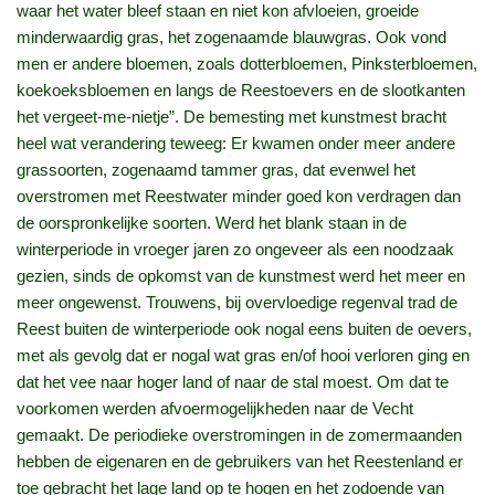
waar het water bleef staan en niet kon afvloeien, groeide
minderwaardig gras, het zogenaamde blauwgras. Ook vond
men er andere bloemen, zoals dotterbloemen, Pinksterbloemen,
koekoeksbloemen en langs de Reestoevers en de slootkanten
het vergeet-me-nietje”. De bemesting met kunstmest bracht
heel wat verandering teweeg: Er kwamen onder meer andere
grassoorten, zogenaamd tammer gras, dat evenwel het
overstromen met Reestwater minder goed kon verdragen dan
de oorspronkelijke soorten. Werd het blank staan in de
winterperiode in vroeger jaren zo ongeveer als een noodzaak
gezien, sinds de opkomst van de kunstmest werd het meer en
meer ongewenst. Trouwens, bij overvloedige regenval trad de
Reest buiten de winterperiode ook nogal eens buiten de oevers,
met als gevolg dat er nogal wat gras en/of hooi verloren ging en
dat het vee naar hoger land of naar de stal moest. Om dat te
voorkomen werden afvoermogelijkheden naar de Vecht
gemaakt. De periodieke overstromingen in de zomermaanden
hebben de eigenaren en de gebruikers van het Reestenland er
toe gebracht het lage land op te hogen en het zodoende van