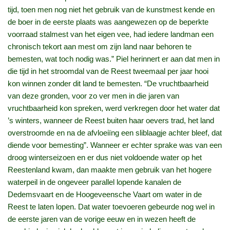
tijd, toen men nog niet het gebruik van de kunstmest kende en
de boer in de eerste plaats was aangewezen op de beperkte
voorraad stalmest van het eigen vee, had iedere landman een
chronisch tekort aan mest om zijn land naar behoren te
bemesten, wat toch nodig was.” Piel herinnert er aan dat men in
die tijd in het stroomdal van de Reest tweemaal per jaar hooi
kon winnen zonder dit land te bemesten. “De vruchtbaarheid
van deze gronden, voor zo ver men in die jaren van
vruchtbaarheid kon spreken, werd verkregen door het water dat
’s winters, wanneer de Reest buiten haar oevers trad, het land
overstroomde en na de afvloeiïng een sliblaagje achter bleef, dat
diende voor bemesting”. Wanneer er echter sprake was van een
droog winterseizoen en er dus niet voldoende water op het
Reestenland kwam, dan maakte men gebruik van het hogere
waterpeil in de ongeveer parallel lopende kanalen de
Dedemsvaart en de Hoogeveensche Vaart om water in de
Reest te laten lopen. Dat water toevoeren gebeurde nog wel in
de eerste jaren van de vorige eeuw en in wezen heeft de