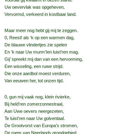
Uw oevervlak was opgeheven,
Vervormd, verkeerd in kostbaar land.
Maar meer nog hebt gij mij te zeggen.
0, Reest! als ‘k op een warmen dag,
De blauwe vlindertjes zie spelen
En ‘k naar Uw murm’Ien luist’ren mag.
Gij’ spreekt mij dan van een hervorming,
Een wisseling, een ruwe strijd.
Die onze aardbol moest verduren,
Van eeuwen her, tot onzen tijd.
0, gun mij vaak nog, klein rivierke,
Bij held’ren zomerzonnestraal,
Aan Uwe oevers neergezeten,
Te luist’ren naar Uw golventaal.
De Grootvorst van Europa’s stromen,
De roem van Neerlands grondgebied,