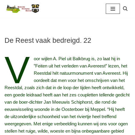
Ga
naar
de
inhoud
De Reest vaak bedreigd. 22
V
oor wijlen A. Piel uit Balkbrug is, zo laat hij in
”Feiten uit het verleden van Avereest” lezen, het
Reestdal hét natuurmonument van Avereest. Hij
oordeelt dat men voor het omschrijven van het
Reestdal, zoals zich dat in de loop der tijden heeft ontwikkeld,
een goede leidraad heeft aan het zes coupletten tellende gedicht
van de boer-dichter Jan Meeuwis Schiphorst, die rond de
eeuwwisseling woonde in de Oosterboer bij Meppel. “Hij heeft
de uitzonderlijke schoonheid van het riviertje heel treffend
weergegeven. Met enige verbeelding kunnen wij ons voor ogen
stellen het ruige, wilde, woeste en bijna onbegaanbare gebied