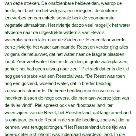
van deze streken. De onafzienbare heidevelden, waarop de
heide, het bunt- en het wolgras, een vliegden, de donkere
jeneverbes en een enkele schrale berk de voornaamste
vegetatie uitmaakten. Het riviertje dat zo veel mogelijk het water
afvoerde naar de uitgestrekte wildernis van Flevo’s
waterplassen en later naar de Zuiderzee. Hier en daar voerde
een zijriviertje het water aan naar de Reest en verder ging alles
volgens de natuurwet, dat het water naar de laagste plaatsen
loopt. Zeer veel water bleef in de velden, in grote waterplassen,
achter; het had geen uitweg naar zee.” Piel stelt dat er in die tijd
nog geen sprake van een Reestdal was. “De Reest was toen
nog een golvend, woelend water, dat in breder bedding
zeewaarts stroomde. De brede bedding moeten we ons nu
indenken tussen de hoge oevers, die men aan weerszijden van
de rivier vindt”. Piel spreekt ook van “kostbaar land” ter
weerszijden van de Reest, het Reestenland, dat langzamerhand
is ontstaan, toen de Reest in de smalle bedding, zoals wij die nu
kennen, was teruggedrongen. “Het Reestenland uit de tijd van
boer-dichter Schiphorst was inderdaad waardevol land. In die