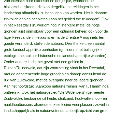
van intensief naar extensief en dergelijke, waardoor de
biologische rijkdom, die van dergelijke betrekkingen in het
landschap afhankelijk is, behouden kan worden. Het is daarom
zinvol delen van het plateau aan het gebied toe te voegen”. Ook
in het Reestdal zijn, wellicht nog in sterkere mate, de hoge
gronden juist onmisbaar voor een optimaal beheer, ook voor de
lage Reestlanden. Helaas is er na de Drentse A nog niets ten
goede veranderd, stellen de auteurs. Drenthe kent een aantal
grote landschappelijke eenheden (gebieden met belangrijke
ecologische, cultuur-historische en landschappelijke waarden).
Onder andere is dat het geval met een gebied in
Ruinen/Ruinerwold, dat zijn voortzetting vindt in het Reestdal,
met de aangrenzende hoge gronden en daarop aansluitend de
rug van Zuidwolde, met de overgang naar de lagere gronden.
Aan het hoofdstuk “Aankoop natuurterreinen” van F. Hamminga
ontleen ik: Ook het natuurgebied “De Wildenberg” (gemeente
Zuidwolde), bestaande uit heide, stuifzand, houtwallen, loof- en
naaldhoutbossen, alsmede enkele kleine veenplassen, zowel in
landschappelijk als in natuurwetenschappelijk opzicht van grote