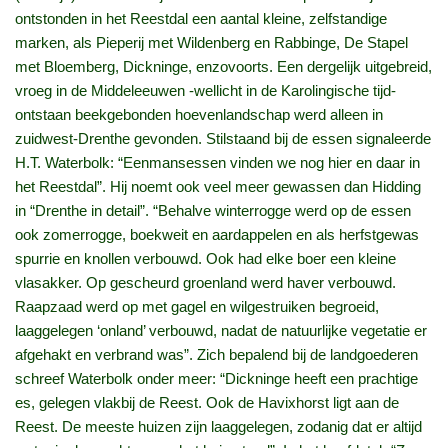
ontstonden in het Reestdal een aantal kleine, zelfstandige
marken, als Pieperij met Wildenberg en Rabbinge, De Stapel
met Bloemberg, Dickninge, enzovoorts. Een dergelijk uitgebreid,
vroeg in de Middeleeuwen -wellicht in de Karolingische tijd-
ontstaan beekgebonden hoevenlandschap werd alleen in
zuidwest-Drenthe gevonden. Stilstaand bij de essen signaleerde
H.T. Waterbolk: “Eenmansessen vinden we nog hier en daar in
het Reestdal”. Hij noemt ook veel meer gewassen dan Hidding
in “Drenthe in detail”. “Behalve winterrogge werd op de essen
ook zomerrogge, boekweit en aardappelen en als herfstgewas
spurrie en knollen verbouwd. Ook had elke boer een kleine
vlasakker. Op gescheurd groenland werd haver verbouwd.
Raapzaad werd op met gagel en wilgestruiken begroeid,
laaggelegen ‘onland’ verbouwd, nadat de natuurlijke vegetatie er
afgehakt en verbrand was”. Zich bepalend bij de landgoederen
schreef Waterbolk onder meer: “Dickninge heeft een prachtige
es, gelegen vlakbij de Reest. Ook de Havixhorst ligt aan de
Reest. De meeste huizen zijn laaggelegen, zodanig dat er altijd