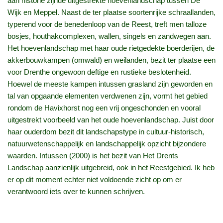
aan historie zijnde uitgestrekte hoevenlandschap tussen De
Wijk en Meppel. Naast de ter plaatse soortenrijke schraallanden,
typerend voor de benedenloop van de Reest, treft men talloze
bosjes, houthakcomplexen, wallen, singels en zandwegen aan.
Het hoevenlandschap met haar oude rietgedekte boerderijen, de
akkerbouwkampen (omwald) en weilanden, bezit ter plaatse een
voor Drenthe ongewoon deftige en rustieke beslotenheid.
Hoewel de meeste kampen intussen grasland zijn geworden en
tal van opgaande elementen verdwenen zijn, vormt het gebied
rondom de Havixhorst nog een vrij ongeschonden en vooral
uitgestrekt voorbeeld van het oude hoevenlandschap. Juist door
haar ouderdom bezit dit landschapstype in cultuur-historisch,
natuurwetenschappelijk en landschappelijk opzicht bijzondere
waarden. Intussen (2000) is het bezit van Het Drents
Landschap aanzienlijk uitgebreid, ook in het Reestgebied. Ik heb
er op dit moment echter niet voldoende zicht op om er
verantwoord iets over te kunnen schrijven.
Willem Wind.