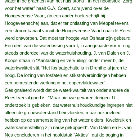
water in de grachten van het huis stond”. In het hoofdstuk “Zorg
voor het water” haalt G.A. Coert, schrijvend over de
Hoogeveense Vaart, (in een ander boek schrijft hij
Hoogeveensche) aan, dat er ter ontlasting van Meppel tevens
een stroomkanaal vanuit de Hoogeveense Vaart naar de Reest
werd ontworpen. Dat moet ter hoogte van Oshaar zijn gebeurd.
Een deel van die waterlossing vormt, in aangepaste vorm, nog
steeds onderdeel van de waterhuishouding. J. van Dalen en J.
Koops staan in “Aantasting en vervuiling” onder meer bij de
waterkwaliteit stil. “Het fosfaatgehalte is in Drenthe al jaren te
hoog. De lozing van fosfaten en stikstofverbindingen hebben
een bemestende werking in het oppervlaktewater”.
Gesignaleerd wordt dat de waterkwaliteit van onder andere de
Reest veelal goed is. “Maar nieuwe gevaren dreigen. Uit
onderzoek is gebleken, dat waterhuishoudkundige ingrepen niet
alleen de grondwaterstand beinvloeden, maar ook invloed
hebben op de samenstelling van het water elders. Kweldruk en
watersamenstelling zijn nauw gekoppeld”. Van Dalen en H. van
Nes concluderen in het hoofdstuk “Akties”, dat de poging in