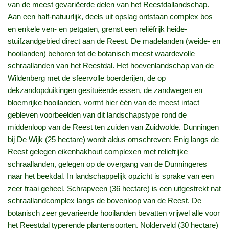
van de meest gevariëerde delen van het Reestdallandschap.
Aan een half-natuurlijk, deels uit opslag ontstaan complex bos
en enkele ven- en petgaten, grenst een reliëfrijk heide-
stuifzandgebied direct aan de Reest. De madelanden (weide- en
hooilanden) behoren tot de botanisch meest waardevolle
schraallanden van het Reestdal. Het hoevenlandschap van de
Wildenberg met de sfeervolle boerderijen, de op
dekzandopduikingen gesituëerde essen, de zandwegen en
bloemrijke hooilanden, vormt hier één van de meest intact
gebleven voorbeelden van dit landschapstype rond de
middenloop van de Reest ten zuiden van Zuidwolde. Dunningen
bij De Wijk (25 hectare) wordt aldus omschreven: Enig langs de
Reest gelegen eikenhakhout complexen met reliefrijke
schraallanden, gelegen op de overgang van de Dunningeres
naar het beekdal. In landschappelijk opzicht is sprake van een
zeer fraai geheel. Schrapveen (36 hectare) is een uitgestrekt nat
schraallandcomplex langs de bovenloop van de Reest. De
botanisch zeer gevarieerde hooilanden bevatten vrijwel alle voor
het Reestdal typerende plantensoorten. Nolderveld (30 hectare)