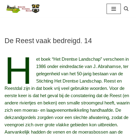
Ga
naar
de
inhoud
De Reest vaak bedreigd. 14
H
et boek “Het Drentse Landschap” verscheen in
1986 onder eindredactie van J. Abrahamse, ter
gelegenheid van het 50-jarig bestaan van de
Stichting Het Drentse Landschap. Reest en
Reestdal zijn in dat boek vrij veel gebruikte woorden. Voor de
eerste keer is dat het geval bij de constatering dat de Reest (en
andere riviertjes en beken) een smalle stroomgeul heeft, waarin
zich een moeras- en laagveenontwikkeling handhaafde. De
dekzandgordels zorgden voor een slechte afwatering, zodat de
veengroei zich over grote vlakke gebieden kon uitbreiden.
Aanvankelijk hadden de venen en de moerasbossen aan de