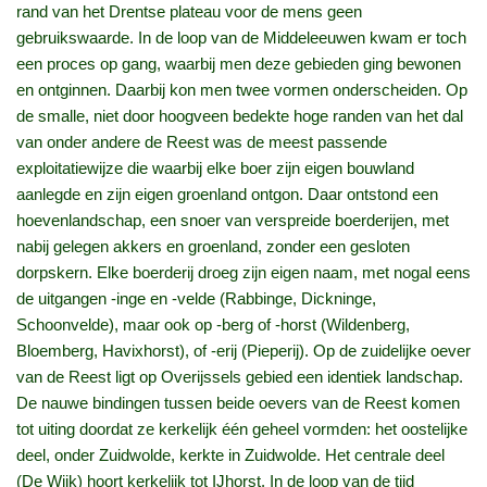
rand van het Drentse plateau voor de mens geen
gebruikswaarde. In de loop van de Middeleeuwen kwam er toch
een proces op gang, waarbij men deze gebieden ging bewonen
en ontginnen. Daarbij kon men twee vormen onderscheiden. Op
de smalle, niet door hoogveen bedekte hoge randen van het dal
van onder andere de Reest was de meest passende
exploitatiewijze die waarbij elke boer zijn eigen bouwland
aanlegde en zijn eigen groenland ontgon. Daar ontstond een
hoevenlandschap, een snoer van verspreide boerderijen, met
nabij gelegen akkers en groenland, zonder een gesloten
dorpskern. Elke boerderij droeg zijn eigen naam, met nogal eens
de uitgangen -inge en -velde (Rabbinge, Dickninge,
Schoonvelde), maar ook op -berg of -horst (Wildenberg,
Bloemberg, Havixhorst), of -erij (Pieperij). Op de zuidelijke oever
van de Reest ligt op Overijssels gebied een identiek landschap.
De nauwe bindingen tussen beide oevers van de Reest komen
tot uiting doordat ze kerkelijk één geheel vormden: het oostelijke
deel, onder Zuidwolde, kerkte in Zuidwolde. Het centrale deel
(De Wijk) hoort kerkelijk tot IJhorst. In de loop van de tijd