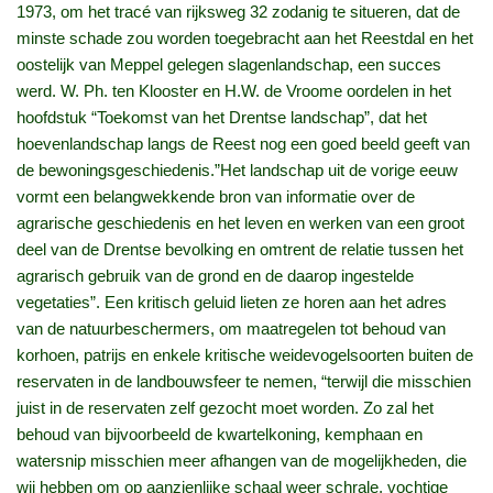
1973, om het tracé van rijksweg 32 zodanig te situeren, dat de
minste schade zou worden toegebracht aan het Reestdal en het
oostelijk van Meppel gelegen slagenlandschap, een succes
werd. W. Ph. ten Klooster en H.W. de Vroome oordelen in het
hoofdstuk “Toekomst van het Drentse landschap”, dat het
hoevenlandschap langs de Reest nog een goed beeld geeft van
de bewoningsgeschiedenis.”Het landschap uit de vorige eeuw
vormt een belangwekkende bron van informatie over de
agrarische geschiedenis en het leven en werken van een groot
deel van de Drentse bevolking en omtrent de relatie tussen het
agrarisch gebruik van de grond en de daarop ingestelde
vegetaties”. Een kritisch geluid lieten ze horen aan het adres
van de natuurbeschermers, om maatregelen tot behoud van
korhoen, patrijs en enkele kritische weidevogelsoorten buiten de
reservaten in de landbouwsfeer te nemen, “terwijl die misschien
juist in de reservaten zelf gezocht moet worden. Zo zal het
behoud van bijvoorbeeld de kwartelkoning, kemphaan en
watersnip misschien meer afhangen van de mogelijkheden, die
wij hebben om op aanzienlijke schaal weer schrale, vochtige