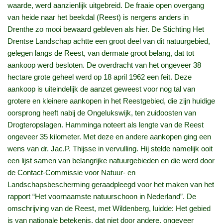
waarde, werd aanzienlijk uitgebreid. De fraaie open overgang
van heide naar het beekdal (Reest) is nergens anders in
Drenthe zo mooi bewaard gebleven als hier. De Stichting Het
Drentse Landschap achtte een groot deel van dit natuurgebied,
gelegen langs de Reest, van dermate groot belang, dat tot
aankoop werd besloten. De overdracht van het ongeveer 38
hectare grote geheel werd op 18 april 1962 een feit. Deze
aankoop is uiteindelijk de aanzet geweest voor nog tal van
grotere en kleinere aankopen in het Reestgebied, die zijn huidige
oorsprong heeft nabij de Ongelukswijk, ten zuidoosten van
Drogteropslagen. Hamminga noteert als lengte van de Reest
ongeveer 35 kilometer. Met deze en andere aankopen ging een
wens van dr. Jac.P. Thijsse in vervulling. Hij stelde namelijk ooit
een lijst samen van belangrijke natuurgebieden en die werd door
de Contact-Commissie voor Natuur- en
Landschapsbescherming geraadpleegd voor het maken van het
rapport “Het voornaamste natuurschoon in Nederland”. De
omschrijving van de Reest, met Wildenberg, luidde: Het gebied
is van nationale betekenis, dat niet door andere, ongeveer