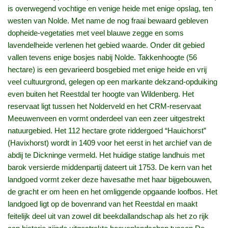
is overwegend vochtige en venige heide met enige opslag, ten
westen van Nolde. Met name de nog fraai bewaard gebleven
dopheide-vegetaties met veel blauwe zegge en soms
lavendelheide verlenen het gebied waarde. Onder dit gebied
vallen tevens enige bosjes nabij Nolde. Takkenhoogte (56
hectare) is een gevarieerd bosgebied met enige heide en vrij
veel cultuurgrond, gelegen op een markante dekzand-opduiking
even buiten het Reestdal ter hoogte van Wildenberg. Het
reservaat ligt tussen het Nolderveld en het CRM-reservaat
Meeuwenveen en vormt onderdeel van een zeer uitgestrekt
natuurgebied. Het 112 hectare grote riddergoed “Hauichorst”
(Havixhorst) wordt in 1409 voor het eerst in het archief van de
abdij te Dickninge vermeld. Het huidige statige landhuis met
barok versierde middenpartij dateert uit 1753. De kern van het
landgoed vormt zeker deze havesathe met haar bijgebouwen,
de gracht er om heen en het omliggende opgaande loofbos. Het
landgoed ligt op de bovenrand van het Reestdal en maakt
feitelijk deel uit van zowel dit beekdallandschap als het zo rijk