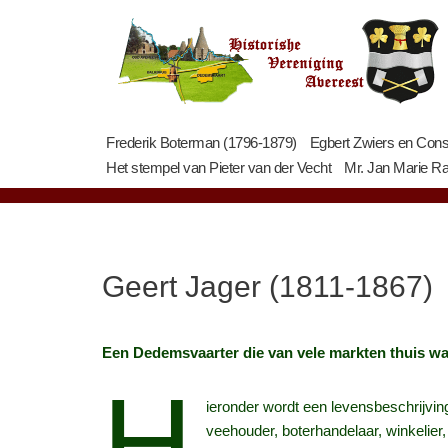
Ga
naar
de
inhoud
Frederik Boterman (1796-1879)
Egbert Zwiers en Cons
Het stempel van Pieter van der Vecht
Mr. Jan Marie Ra
Geert Jager (1811-1867)
Een Dedemsvaarter die van vele markten thuis wa
H
ieronder wordt een levensbeschrijvin
veehouder, boterhandelaar, winkelie