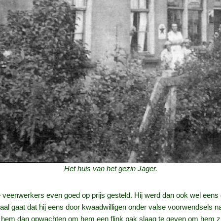
Het huis van het gezin Jager.
lle veenwerkers even goed op prijs gesteld. Hij werd dan ook wel e
haal gaat dat hij eens door kwaadwilligen onder valse voorwendsels 
hem dan opwachten om hem een flink pak slaag te geven om hem zijn “