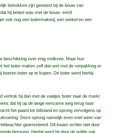
ijk betrokken zijn geweest bij de bouw van
dat hij belast was met de bouw- en/of
r ook nog een botermakerij, een winkel en een
de beschikking over enig melkvee. Maar hun
et het boter maken zelf dan wel met de verpakking er
 boeren boter op te kopen. De boter werd hierbij
 vertrok hij dan met de vaatjes boter naar de markt
 eens dat hij op de lange eenzame weg terug naar
acht het paard tot stilstand en sprong vervolgens op
uitvoering. Deze sprong namelijk even snel weer van
veldwachter gearresteerd. Dit kwam echter niet door
gde beroving. Hierbij werd hij door de politie ook