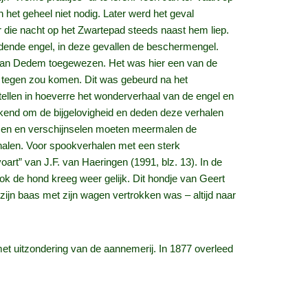
het geheel niet nodig. Later werd het geval
r die nacht op het Zwartepad steeds naast hem liep.
ddende engel, in deze gevallen de beschermengel.
on van Dedem toegewezen. Het was hier een van de
r tegen zou komen. Dit was gebeurd na het
tellen in hoeverre het wonderverhaal van de engel en
ekend om de bijgelovigheid en deden deze verhalen
rmen en verschijnselen moeten meermalen de
erhalen. Voor spookverhalen met een sterk
oart” van J.F. van Haeringen (1991, blz. 13). In de
k de hond kreeg weer gelijk. Dit hondje van Geert
g zijn baas met zijn wagen vertrokken was – altijd naar
t uitzondering van de aannemerij. In 1877 overleed
Aaltje Vroom er toen helemaal alleen voor. Zij ging
dan ook veel vrouwen uit Dedemsvaart met haar mee,
 die zij vertelde had zij kort tevoren in de Zwolse