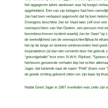
het opgegeven adres aankwam was hij hoogst verbaasd 
opgehelderd. Eén van zijn belagers had hem namelijk 
Jan had toen verbaasd opgemerkt dat hij toen helema
Overigens beschikte Jan ter Vaart later zelf over ee
veenopzichters van Van Dedem, een persoon met een 
bovenbeschreven incident waarbij Jan ter Vaart “op z
de werkelijkheid van de veenopzichter/lijfwacht elk
het op de lange en donkere winteravonden heel goe
inspiratiebron (al dan niet versterkt door het gebrui
“griezelgehalte” leze men: N.W.H. Rijnhart, “Spoken i
hierboven genoemde verhalen liep het echter allemaa
Jager, dat luisterde naar de naam “Pétit” (frans voor “
de goede richting gekeerd zitten om zijn baas bij thu
Nadat Geert Jager in 1867 overleden was zette zijn
Willem op nog jonge leeftijd van 27 jaar. Een andere 
echter wel verder door met het doen van zaken. Ook 
die ook naar de markt wilden. Eentonig was deze reis 