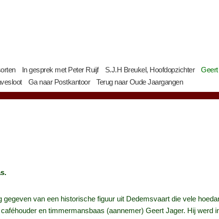
orten
In gesprek met Peter Ruijf
S.J.H Breukel, Hoofdopzichter
Geert
vesloot
Ga naar Postkantoor
Terug naar Oude Jaargangen
s.
g gegeven van een historische figuur uit Dedemsvaart die vele hoeda
r, caféhouder en timmermansbaas (aannemer) Geert Jager. Hij werd in