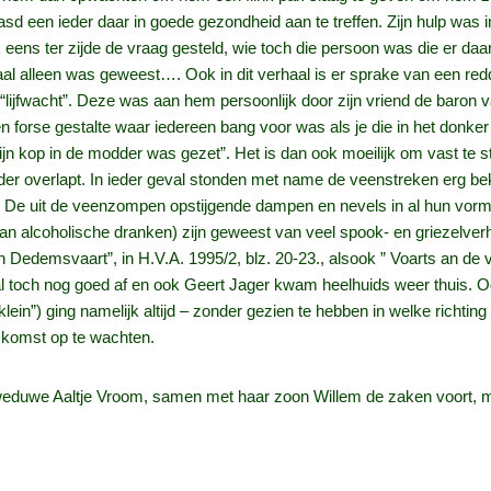
een ieder daar in goede gezondheid aan te treffen. Zijn hulp was in 
eens ter zijde de vraag gesteld, wie toch die persoon was die er daa
al alleen was geweest…. Ook in dit verhaal is er sprake van een re
n “lijfwacht”. Deze was aan hem persoonlijk door zijn vriend de bar
forse gestalte waar iedereen bang voor was als je die in het donke
ijn kop in de modder was gezet”. Het is dan ook moeilijk om vast te s
ander overlapt. In ieder geval stonden met name de veenstreken erg b
d. De uit de veenzompen opstijgende dampen en nevels in al hun vo
k van alcoholische dranken) zijn geweest van veel spook- en griezelv
n Dedemsvaart”, in H.V.A. 1995/2, blz. 20-23., alsook ” Voarts an de v
l toch nog goed af en ook Geert Jager kwam heelhuids weer thuis. Oo
klein”) ging namelijk altijd – zonder gezien te hebben in welke richtin
iskomst op te wachten.
 weduwe Aaltje Vroom, samen met haar zoon Willem de zaken voort, me
zoon, Geert was reeds elders als onderwijzer werkzaam. In feite stond 
zij reisde met paard en wagen naar de markt te Zwolle. Er reisden 
bepaald niet want Aaltje Vroom kon mooi vertellen. De meeste verhalen