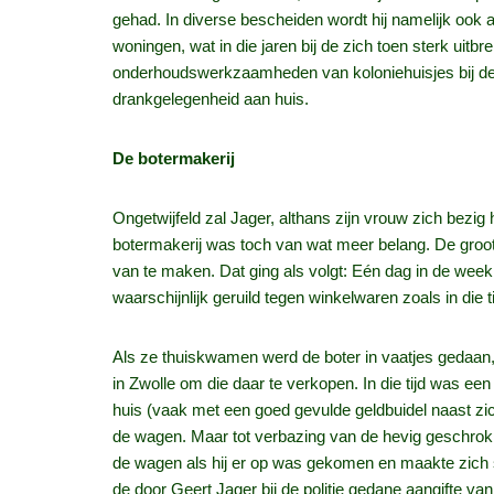
gehad. In diverse bescheiden wordt hij namelijk ook
woningen, wat in die jaren bij de zich toen sterk ui
onderhoudswerkzaamheden van koloniehuisjes bij de
drankgelegenheid aan huis.
De botermakerij
Ongetwijfeld zal Jager, althans zijn vrouw zich bez
botermakerij was toch van wat meer belang. De groot
van te maken. Dat ging als volgt: Eén dag in de week
waarschijnlijk geruild tegen winkelwaren zoals in die t
Als ze thuiskwamen werd de boter in vaatjes gedaan, 
in Zwolle om die daar te verkopen. In die tijd was e
huis (vaak met een goed gevulde geldbuidel naast zic
de wagen. Maar tot verbazing van de hevig geschrokk
de wagen als hij er op was gekomen en maakte zich sn
de door Geert Jager bij de politie gedane aangifte va