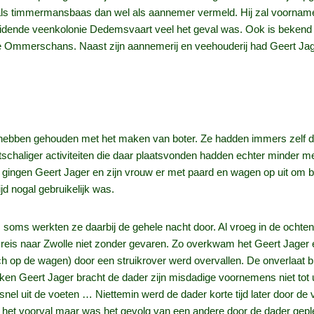
 als timmermansbaas dan wel als aannemer vermeld. Hij zal voornamel
tbreidende veenkolonie Dedemsvaart veel het geval was. Ook is bekend 
 Ommerschans. Naast zijn aannemerij en veehouderij had Geert Jage
ig hebben gehouden met het maken van boter. Ze hadden immers zelf 
schaliger activiteiten die daar plaatsvonden hadden echter minder m
 gingen Geert Jager en zijn vrouw er met paard en wagen op uit om bij
ijd nogal gebruikelijk was.
soms werkten ze daarbij de gehele nacht door. Al vroeg in de ochtend
en reis naar Zwolle niet zonder gevaren. Zo overkwam het Geert Jager
h op de wagen) door een struikrover werd overvallen. De onverlaat br
en Geert Jager bracht de dader zijn misdadige voornemens niet tot 
el uit de voeten … Niettemin werd de dader korte tijd later door de 
n het voorval maar was het gevolg van een andere door de dader geplee