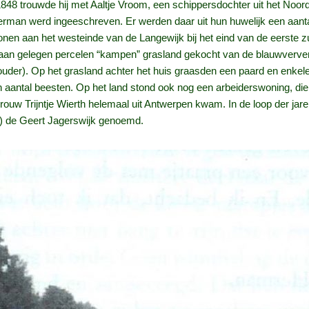
848 trouwde hij met Aaltje Vroom, een schippersdochter uit het Noor
man werd ingeeschreven. Er werden daar uit hun huwelijk een aant
nen aan het westeinde van de Langewijk bij het eind van de eerste zui
raan gelegen percelen “kampen” grasland gekocht van de blauwverver
ouder). Op het grasland achter het huis graasden een paard en enke
en aantal beesten. Op het land stond ook nog een arbeiderswoning, 
 vrouw Trijntje Wierth helemaal uit Antwerpen kwam. In de loop der ja
) de Geert Jagerswijk genoemd.