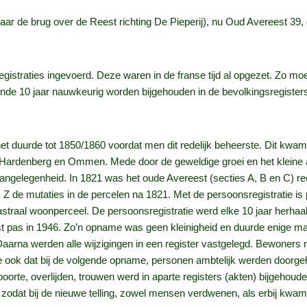
aar de brug over de Reest richting De Pieperij), nu Oud Avereest 39, 
egistraties ingevoerd. Deze waren in de franse tijd al opgezet. Zo mo
de 10 jaar nauwkeurig worden bijgehouden in de bevolkingsregisters.
t duurde tot 1850/1860 voordat men dit redelijk beheerste. Dit kwam,
 Hardenberg en Ommen. Mede door de geweldige groei en het kleine a
aangelegenheid. In 1821 was het oude Avereest (secties A, B en C) r
de mutaties in de percelen na 1821. Met de persoonsregistratie is pa
raal woonperceel. De persoonsregistratie werd elke 10 jaar herhaald
st pas in 1946. Zo’n opname was geen kleinigheid en duurde enige m
Daarna werden alle wijzigingen in een register vastgelegd. Bewoners
e je ook dat bij de volgende opname, personen ambtelijk werden door
orte, overlijden, trouwen werd in aparte registers (akten) bijgehoud
 zodat bij de nieuwe telling, zowel mensen verdwenen, als erbij kw