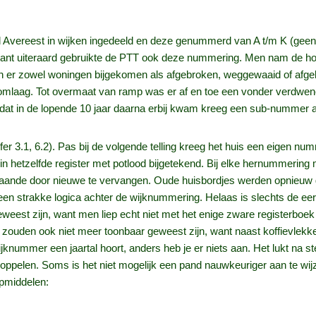
 Avereest in wijken ingedeeld en deze genummerd van A t/m K (geen 
 want uiteraard gebruikte de PTT ook deze nummering. Men nam de ho
n er zowel woningen bijgekomen als afgebroken, weggewaaid of afgeb
mlaag. Tot overmaat van ramp was er af en toe een vonder verdwenen
s dat in de lopende 10 jaar daarna erbij kwam kreeg een sub-nummer
er 3.1, 6.2). Pas bij de volgende telling kreeg het huis een eigen 
in hetzelfde register met potlood bijgetekend. Bij elke hernummerin
aande door nieuwe te vervangen. Oude huisbordjes werden opnieuw 
en strakke logica achter de wijknummering. Helaas is slechts de eerst
eweest zijn, want men liep echt niet met het enige zware registerboek
j zouden ook niet meer toonbaar geweest zijn, want naast koffievlekk
n wijknummer een jaartal hoort, anders heb je er niets aan. Het lukt n
koppelen. Soms is het niet mogelijk een pand nauwkeuriger aan te w
lpmiddelen: