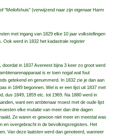
of “Meilofshuis” (verwijzend naar zijn eigenaar Harm
esten met ingang van 1829 elke 10 jaar volkstellingen
 Ook werd in 1832 het kadastrale register
 doordat in 1837 Avereest bijna 3 keer zo groot werd
mbtenarenapparaat is er toen nogal wat fout
eeds getekend en genummerd. In 1832 zie je dan aan
s in 1849 begonnen. Wel is er een lijst uit 1837 met
, dus 1849, 1859 etc. tot 1969. Na 1880 werd in
aanden, want een ambtenaar moest met de oude lijst
 moesten elke mutatie van meer dan drie dagen
gehaald. Ze waren er gewoon niet meer en meestal was
en en overgebracht in de bevolkingsregisters. Het
amen. Van deze laatsten werd dan genoteerd, wanneer