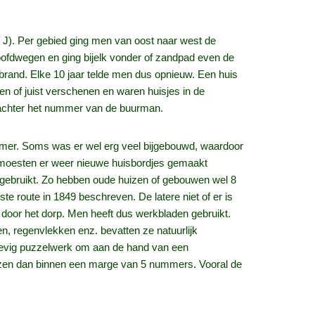
J). Per gebied ging men van oost naar west de
ofdwegen en ging bijelk vonder of zandpad even de
rand. Elke 10 jaar telde men dus opnieuw. Een huis
 of juist verschenen en waren huisjes in de
 achter het nummer van de buurman.
nummer. Soms was er wel erg veel bijgebouwd, waardoor
g moesten er weer nieuwe huisbordjes gemaakt
gebruikt. Zo hebben oude huizen of gebouwen wel 8
e route in 1849 beschreven. De latere niet of er is
 door het dorp. Men heeft dus werkbladen gebruikt.
en, regenvlekken enz. bevatten ze natuurlijk
a stevig puzzelwerk om aan de hand van een
ijzen dan binnen een marge van 5 nummers. Vooral de