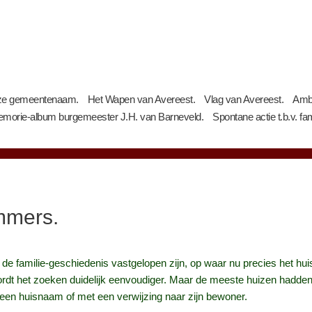
e gemeentenaam.
Het Wapen van Avereest.
Vlag van Avereest.
Ambt
morie-album burgemeester J.H. van Barneveld.
Spontane actie t.b.v. fa
mmers.
van de familie-geschiedenis vastgelopen zijn, op waar nu precies het
dt het zoeken duidelijk eenvoudiger. Maar de meeste huizen hadden
een huisnaam of met een verwijzing naar zijn bewoner.