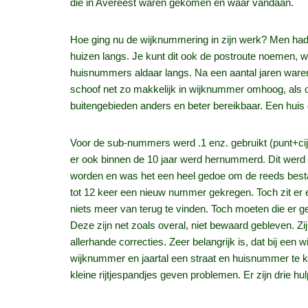
die in Avereest waren gekomen en waar vandaan.
Hoe ging nu de wijknummering in zijn werk? Men had
huizen langs. Je kunt dit ook de postroute noemen,
huisnummers aldaar langs. Na een aantal jaren ware
schoof net zo makkelijk in wijknummer omhoog, als o
buitengebieden anders en beter bereikbaar. Een hui
Voor de sub-nummers werd .1 enz. gebruikt (punt+cijf
er ook binnen de 10 jaar werd hernummerd. Dit werd 
worden en was het een heel gedoe om de reeds best
tot 12 keer een nieuw nummer gekregen. Toch zit er e
niets meer van terug te vinden. Toch moeten die er g
Deze zijn net zoals overal, niet bewaard gebleven. Zi
allerhande correcties. Zeer belangrijk is, dat bij ee
wijknummer en jaartal een straat en huisnummer te 
kleine rijtjespandjes geven problemen. Er zijn drie hu