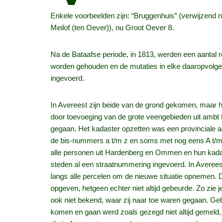
Enkele voorbeelden zijn: “Bruggenhuis” (verwijzend n
Meilof (ten Oever)), nu Groot Oever 8.
Na de Bataafse periode, in 1813, werden een aantal r
worden gehouden en de mutaties in elke daaropvolgen
ingevoerd.
In Avereest zijn beide van de grond gekomen, maar he
door toevoeging van de grote veengebieden uit ambt
gegaan. Het kadaster opzetten was een provinciale 
de bis-nummers a t/m z en soms met nog eens A t/m Z 
alle personen uit Hardenberg en Ommen en hun kadast
steden al een straatnummering ingevoerd. In Averee
langs alle percelen om de nieuwe situatie opnemen. 
opgeven, hetgeen echter niet altijd gebeurde. Zo zi
ook niet bekend, waar zij naar toe waren gegaan. Gebo
komen en gaan werd zoals gezegd niet altijd gemeld,