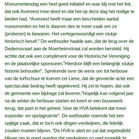
Monumentendag een heel goed initiatief en was blij met het feit,
dat ook Avereest mee deed en dat het op deze dag het nodige te
bieden had. “Avereest heeft maar een bescheiden aantal
monumenten en het is daarom des te meer zaak om ze
(proberen) te bewaren. Het vertegenwoordigt een stukje
historisch besef.” De wethouder haalde aan, dat de brug over de
Dedemsvaart aan de Moerheimstraat zal worden hersteld. Hij
achtte dat ook een compliment voor de Historische Vereniging
en de plaatselijke sponsoren.”Hierdoor blijft een belangrijk stukje
historie behouden”. Sprekende over de wens om tot herbouw
van de turfschuur te komen zei Liese, dat de gevoerde actie een
spectaculair bedrag heeft opgeleverd. Hij zei te hopen, dat ook
de gemeente een bijdrage zal leveren.”Hopelijk kan volgend jaar
na de winter de herbouw starten en keert er een bouwwerk
terug, dat past in het geheel. Voor de HVA betekent dat meer
expositie- en opslagruimte”. De wethouder noemde het een
spijtige zaak, dat er toch ook dingen verdwijnen, die feitelijk
zouden moeten blijven. “De HVA is alert en zal dat ongetwijfeld
blijven om in goed overleg dat verdwijnen zo veel mogelijk te