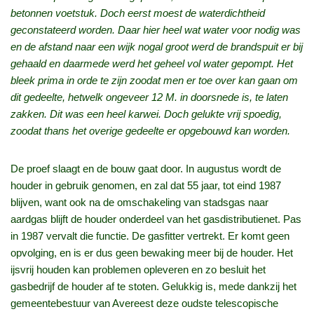
betonnen voetstuk. Doch eerst moest de waterdichtheid
geconstateerd worden. Daar hier heel wat water voor nodig was
en de afstand naar een wijk nogal groot werd de brandspuit er bij
gehaald en daarmede werd het geheel vol water gepompt. Het
bleek prima in orde te zijn zoodat men er toe over kan gaan om
dit gedeelte, hetwelk ongeveer 12 M. in doorsnede is, te laten
zakken. Dit was een heel karwei. Doch gelukte vrij spoedig,
zoodat thans het overige gedeelte er opgebouwd kan worden.
De proef slaagt en de bouw gaat door. In augustus wordt de
houder in gebruik genomen, en zal dat 55 jaar, tot eind 1987
blijven, want ook na de omschakeling van stadsgas naar
aardgas blijft de houder onderdeel van het gasdistributienet. Pas
in 1987 vervalt die functie. De gasfitter vertrekt. Er komt geen
opvolging, en is er dus geen bewaking meer bij de houder. Het
ijsvrij houden kan problemen opleveren en zo besluit het
gasbedrijf de houder af te stoten. Gelukkig is, mede dankzij het
gemeentebestuur van Avereest deze oudste telescopische