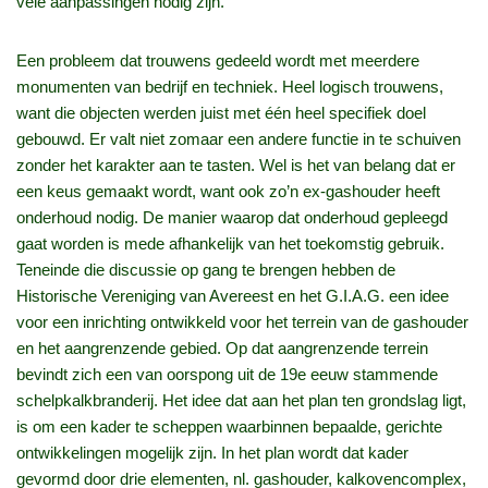
vele aanpassingen nodig zijn.
Een probleem dat trouwens gedeeld wordt met meerdere
monumenten van bedrijf en techniek. Heel logisch trouwens,
want die objecten werden juist met één heel specifiek doel
gebouwd. Er valt niet zomaar een andere functie in te schuiven
zonder het karakter aan te tasten. Wel is het van belang dat er
een keus gemaakt wordt, want ook zo’n ex-gashouder heeft
onderhoud nodig. De manier waarop dat onderhoud gepleegd
gaat worden is mede afhankelijk van het toekomstig gebruik.
Teneinde die discussie op gang te brengen hebben de
Historische Vereniging van Avereest en het G.I.A.G. een idee
voor een inrichting ontwikkeld voor het terrein van de gashouder
en het aangrenzende gebied. Op dat aangrenzende terrein
bevindt zich een van oorspong uit de 19e eeuw stammende
schelpkalkbranderij. Het idee dat aan het plan ten grondslag ligt,
is om een kader te scheppen waarbinnen bepaalde, gerichte
ontwikkelingen mogelijk zijn. In het plan wordt dat kader
gevormd door drie elementen, nl. gashouder, kalkovencomplex,