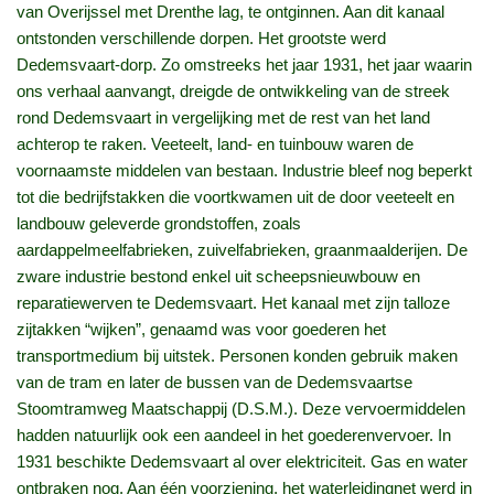
van Overijssel met Drenthe lag, te ontginnen. Aan dit kanaal
ontstonden verschillende dorpen. Het grootste werd
Dedemsvaart-dorp. Zo omstreeks het jaar 1931, het jaar waarin
ons verhaal aanvangt, dreigde de ontwikkeling van de streek
rond Dedemsvaart in vergelijking met de rest van het land
achterop te raken. Veeteelt, land- en tuinbouw waren de
voornaamste middelen van bestaan. Industrie bleef nog beperkt
tot die bedrijfstakken die voortkwamen uit de door veeteelt en
landbouw geleverde grondstoffen, zoals
aardappelmeelfabrieken, zuivelfabrieken, graanmaalderijen. De
zware industrie bestond enkel uit scheepsnieuwbouw en
reparatiewerven te Dedemsvaart. Het kanaal met zijn talloze
zijtakken “wijken”, genaamd was voor goederen het
transportmedium bij uitstek. Personen konden gebruik maken
van de tram en later de bussen van de Dedemsvaartse
Stoomtramweg Maatschappij (D.S.M.). Deze vervoermiddelen
hadden natuurlijk ook een aandeel in het goederenvervoer. In
1931 beschikte Dedemsvaart al over elektriciteit. Gas en water
ontbraken nog. Aan één voorziening, het waterleidingnet werd in