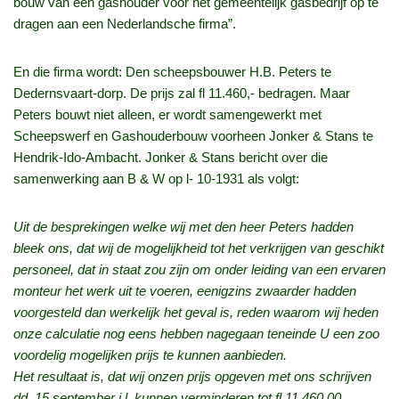
bouw van een gashouder voor het gemeentelijk gasbedrijf op te
dragen aan een Nederlandsche firma”.
En die firma wordt: Den scheepsbouwer H.B. Peters te
Dedernsvaart-dorp. De prijs zal fl 11.460,- bedragen. Maar
Peters bouwt niet alleen, er wordt samengewerkt met
Scheepswerf en Gashouderbouw voorheen Jonker & Stans te
Hendrik-Ido-Ambacht. Jonker & Stans bericht over die
samenwerking aan B & W op l- 10-1931 als volgt:
Uit de besprekingen welke wij met den heer Peters hadden
bleek ons, dat wij de mogelijkheid tot het verkrijgen van geschikt
personeel, dat in staat zou zijn om onder leiding van een ervaren
monteur het werk uit te voeren, eenigzins zwaarder hadden
voorgesteld dan werkelijk het geval is, reden waarom wij heden
onze calculatie nog eens hebben nagegaan teneinde U een zoo
voordelig mogelijken prijs te kunnen aanbieden.
Het resultaat is, dat wij onzen prijs opgeven met ons schrijven
dd. 15 september j.l. kunnen verminderen tot fl 11.460,00