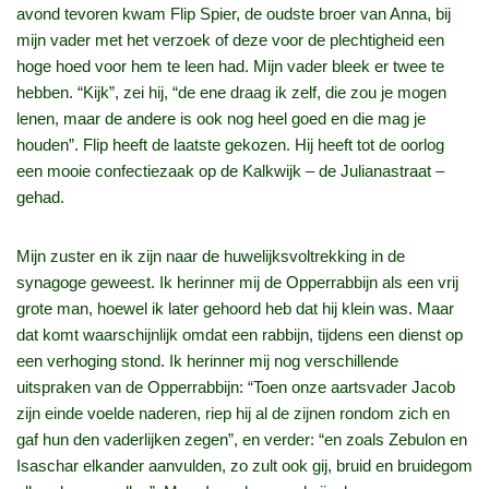
avond tevoren kwam Flip Spier, de oudste broer van Anna, bij
mijn vader met het verzoek of deze voor de plechtigheid een
hoge hoed voor hem te leen had. Mijn vader bleek er twee te
hebben. “Kijk”, zei hij, “de ene draag ik zelf, die zou je mogen
lenen, maar de andere is ook nog heel goed en die mag je
houden”. Flip heeft de laatste gekozen. Hij heeft tot de oorlog
een mooie confectiezaak op de Kalkwijk – de Julianastraat –
gehad.
Mijn zuster en ik zijn naar de huwelijksvoltrekking in de
synagoge geweest. Ik herinner mij de Opperrabbijn als een vrij
grote man, hoewel ik later gehoord heb dat hij klein was. Maar
dat komt waarschijnlijk omdat een rabbijn, tijdens een dienst op
een verhoging stond. Ik herinner mij nog verschillende
uitspraken van de Opperrabbijn: “Toen onze aartsvader Jacob
zijn einde voelde naderen, riep hij al de zijnen rondom zich en
gaf hun den vaderlijken zegen”, en verder: “en zoals Zebulon en
Isaschar elkander aanvulden, zo zult ook gij, bruid en bruidegom