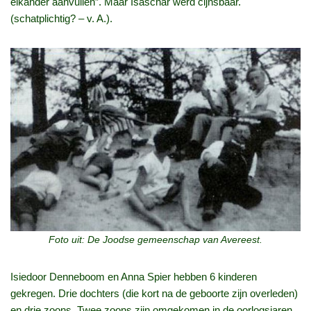
elkander aanvullen”. Maar Isaschar werd cijnsbaar.
(schatplichtig? – v. A.).
Foto uit: De Joodse gemeenschap van Avereest.
Isiedoor Denneboom en Anna Spier hebben 6 kinderen
gekregen. Drie dochters (die kort na de geboorte zijn overleden)
en drie zoons. Twee zoons zijn omgekomen in de oorlogsjaren.