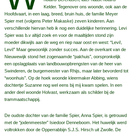
Kelder. Tegenover ons woonde, ook aan de
Hoofdvaart, in een laag, breed, bruin huis, de familie Meyer
Spier met (volgens Peter Makaske) zeven kinderen. Aan
verschillende hiervan heb ik nog een duidelijke herinnering. Levi
Spier was b.v altijd zoek en voor de maaltijden stond zijn
moeder dikwijls aan de weg en riep naar oost en west: “Levi!,
Levi!” Maar gewoonlijk zonder succes. Aan de overkant van de
Nieuwewijk stond het zogenaamde “pakhuis”, oorspronkelijk
een opslagplaats van landbouwopbrengsten van de heer van
Swinderen, de burgemeester van Rhijs, maar later bevorderd tot
“woonhuis”. Op de hoek woonde kleermaker Abbing, wiens
dochtertje Suzanne nog wel eens bij mij kwam spelen. In een
ander deel woonde Holvast, werkzaam als schilder bij de
trammaatschappij.
De oudste dochter van de familie Spier, Anna Spier, is getrouwd
met de “jodenmeester” Isiedoor Denneboom. Het huwelijk werd
voltrokken door de Opperrabbijn S.J.S. Hirsch uit Zwolle. De