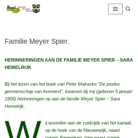
Ga
naar
de
inhoud
Familie Meyer Spier.
HERINNERINGEN AAN DE FAMILIE MEYER SPIER – SARA
HEMELRIJK
Bij het lezen van het boek van Peter Makaske “De joodse
gemeenschap van Avereest”, kwamen bij mij (geboren 5 januari
1905) herinneringen op aan de familie Meyer Spier – Sara
Hemelrijk.
W
ij woonden aan de zuidzijde van het kanaal,
op de hoek van de Nieuwewijk, naast
notaris Berendsen, later naast notaris