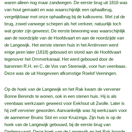
waren alleen nog maar zandwegen. De eerste brug uit 1816 was
van hout gemaakt en was waarschijnlijk een ophaalbrug,
vergelijkbaar met onze ophaalbrug bij de kalkovens. Wel zal de
brug, zowel vanwege schepen als het verkeer, natuurlijk toch
wat groter zijn geweest. De eerste bewoning was waarschijnlijk
aan de noordzijde van de Hoofdvaart en aan de noordzijde van
de Langewijk. Het eerste stenen huis in het Arriërveen werd
enige jaren later (1818) gebouwd en stond aan de Hoofdvaart
tegenover het Ommerkanaal. Het werd gebouwd door de
baronnen R.H. en C. de Vos van Steenwijk, voor hun veenbaas.
Deze was de uit Hoogeveen afkomstige Roelof Veeningen.
Op de hoek van de Langewijk en het Rak kwam de vervener
Bonne Berends te wonen, ook in een stenen huis. Hij is als
veenbaas werkzaam geweest voor Eekhout uit Zwolle. Later is
hij zelf vervener geworden. Aanvankelijk was hij werkzaam voor
de aannemer Bruins Slot en voor Kruizinga. Zijn huis is op de
hoek van de Langewijk gebouwd, bij de eerste brug van
Dedemsvaart. Deze hoek van de Langewijk en het Rak hoorde