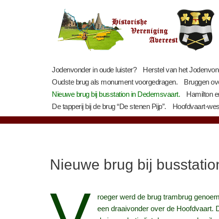
Ga
naar
de
inhoud
Jodenvonder in oude luister?
Herstel van het Jodenvon
Oudste brug als monument voorgedragen.
Bruggen ov
Nieuwe brug bij busstation in Dedemsvaart.
Hamilton e
De tapperij bij de brug “De stenen Pijp”.
Hoofdvaart-west
Nieuwe brug bij busstati
V
roeger werd de brug trambrug genoemd
een draaivonder over de Hoofdvaart. 