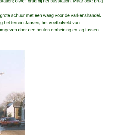
ation; ofwel: brug bij het busstation. Maar ook: brug
en grote schuur met een waag voor de varkenshandel.
 het terrein Jansen, het voetbalveld van
 omgeven door een houten omheining en lag tussen