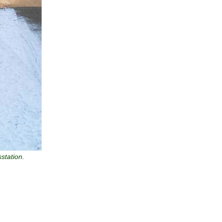
station.
f de dertiger jaren lag er de onlangs verwijderde
oor het verkeer. Alleen fietsers en voetgangers
Restauratie van de brug bij het busstation bleek
 een nieuwe brug. Het werd een geheel nieuwe brug.