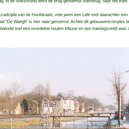
brug. In de volksmond werd de brug genoemd: trambrug, naar het tram st
e zuidzijde van de Hoofdvaart, vele jaren een café met daarachter e
aal “De Waegh” is hier naar genoemd. Achter dit gebouwencomplex lag
balveld met een overdekte houten tribune en een trainingsveld) was