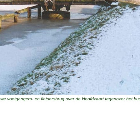
we voetgangers- en fietsersbrug over de Hoofdvaart tegenover het bus
n het begin van de 20e eeuw vervangen door een smal bruggetje. Vana
jd ernstig vervallen en bijna geheel verroest en daardoor een gevaar v
g aangelegd bij de Sportlaan, tegenover de meubelzaak van Varwijk. 
. De enige mogelijkheid was vervanging door een andere bestaande of