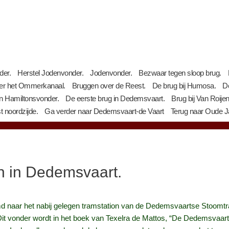
der.
Herstel Jodenvonder.
Jodenvonder.
Bezwaar tegen sloop brug.
er het Ommerkanaal.
Bruggen over de Reest.
De brug bij Humosa.
De
n Hamiltonsvonder.
De eerste brug in Dedemsvaart.
Brug bij Van Roije
 noordzijde.
Ga verder naar Dedemsvaart-de Vaart
Terug naar Oude 
on in Dedemsvaart.
 naar het nabij gelegen tramstation van de Dedemsvaartse Stoomtram.
Dit vonder wordt in het boek van Texelra de Mattos, “De Dedemsvaar