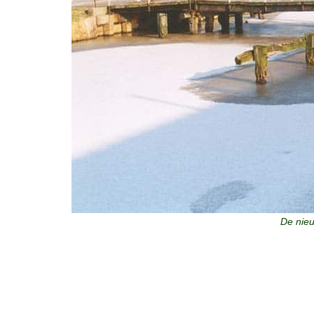
De nieu
Het oorspronkelijke vonder over de Hoofdvaart werd i
ijzeren draaibrug. Deze brug was in de loop van de ti
mochten er over. Voor het verkeer werd een brede bru
vanwege het ernstige verval niet meer te realiseren