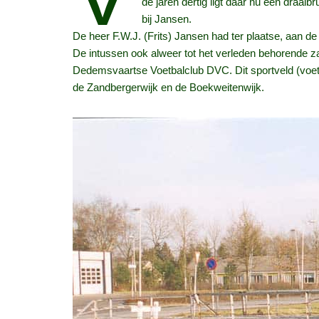
de jaren dertig ligt daar nu een draai
bij Jansen.
De heer F.W.J. (Frits) Jansen had ter plaatse, aan d
De intussen ook alweer tot het verleden behorende z
Dedemsvaartse Voetbalclub DVC. Dit sportveld (voet
de Zandbergerwijk en de Boekweitenwijk.