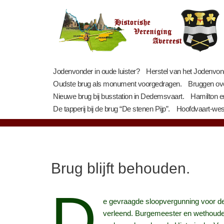
Ga
naar
de
inhoud
Jodenvonder in oude luister?
Herstel van het Jodenvon
Oudste brug als monument voorgedragen.
Bruggen ov
Nieuwe brug bij busstation in Dedemsvaart.
Hamilton e
De tapperij bij de brug “De stenen Pijp”.
Hoofdvaart-west
Brug blijft behouden.
D
e gevraagde sloopvergunning voor de
verleend. Burgemeester en wethouder