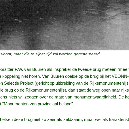
sloopt, maar die te zijner tijd zal worden gerestaureerd.
orzitter P.W. van Buuren als inspreker de tweede brug meteen ”mee 
e koppeling niet horen. Van Buuren doelde op de brug bij het VEONN-
en Selectie Project (gericht op uitbreiding van de Rijksmonumenten
die brug op de Rijksmonumentenlijst, dan staat de weg open naar rijks
igens niets wil zeggen over de mate van monumentwaardigheid. De keu
st ”Monumenten van provinciaal belang”.
etsen deze brug niet zo zeer als zeldzaam, maar wel als karakteris