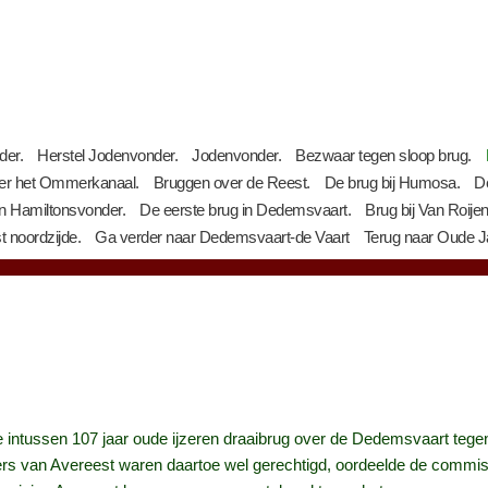
der.
Herstel Jodenvonder.
Jodenvonder.
Bezwaar tegen sloop brug.
er het Ommerkanaal.
Bruggen over de Reest.
De brug bij Humosa.
De
n Hamiltonsvonder.
De eerste brug in Dedemsvaart.
Brug bij Van Roije
 noordzijde.
Ga verder naar Dedemsvaart-de Vaart
Terug naar Oude 
 intussen 107 jaar oude ijzeren draaibrug over de Dedemsvaart tegen
s van Avereest waren daartoe wel gerechtigd, oordeelde de commiss