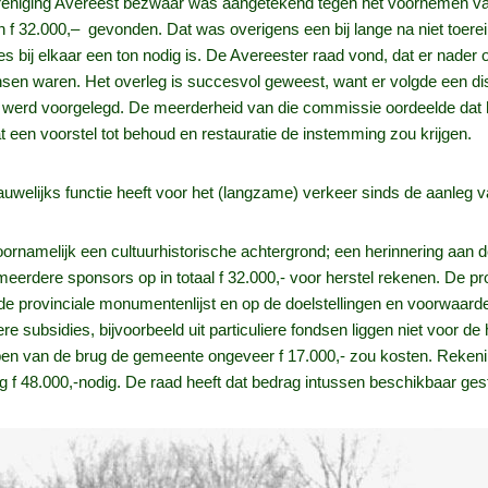
reniging Avereest bezwaar was aangetekend tegen het voornemen van
 f 32.000,– gevonden. Dat was overigens een bij lange na niet toerei
alles bij elkaar een ton nodig is. De Avereester raad vond, dat er na
nsen waren. Het overleg is succesvol geweest, want er volgde een dis
werd voorgelegd. De meerderheid van die commissie oordeelde dat h
een voorstel tot behoud en restauratie de instemming zou krijgen.
nauwelijks functie heeft voor het (langzame) verkeer sinds de aanleg 
ornamelijk een cultuurhistorische achtergrond; een herinnering aan d
erdere sponsors op in totaal f 32.000,- voor herstel rekenen. De pro
e provinciale monumentenlijst en op de doelstellingen en voorwaarden
e subsidies, bijvoorbeeld uit particuliere fondsen liggen niet voor 
open van de brug de gemeente ongeveer f 17.000,- zou kosten. Reken
nog f 48.000,-nodig. De raad heeft dat bedrag intussen beschikbaar ge