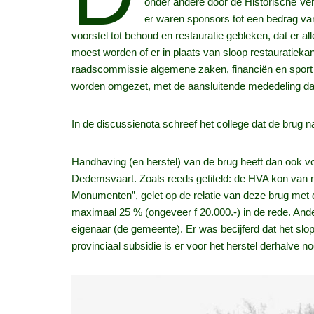
onder andere door de Historische Ve
er waren sponsors tot een bedrag van
voorstel tot behoud en restauratie gebleken, dat er 
moest worden of er in plaats van sloop restauratieka
raadscommissie algemene zaken, financiën en sport 
worden omgezet, met de aansluitende mededeling dat 
In de discussienota schreef het college dat de brug 
Handhaving (en herstel) van de brug heeft dan ook vo
Dedemsvaart. Zoals reeds getiteld: de HVA kon van me
Monumenten”, gelet op de relatie van deze brug met d
maximaal 25 % (ongeveer f 20.000.-) in de rede. Ander
eigenaar (de gemeente). Er was becijferd dat het sl
provinciaal subsidie is er voor het herstel derhalve 