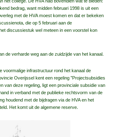
 het college. De HVA had bovendien wat te bieden:
kend bedrag, want midden februari 1998 is uit een
der overleg met de HVA moest komen en dat er bekeken
cussienota, die op 5 februari aan de
et discussiestuk wel meteen in een voorstel kon
van de verharde weg aan de zuidzijde van het kanaal.
e voormalige infrastructuur rond het kanaal de
vincie Overijssel kent een regeling ”Projectsubsidies
 van deze regeling, ligt een provinciale subsidie van
de hand in verband met de publieke rechtsvorm van de
ing houdend met de bijdragen via de HVA en het
steld. Het komt uit de algemene reserve.