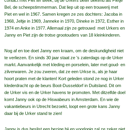
contact met Piet ter Beek, bij de Urkers beter bekend als Pietje
Bel, de scheepstimmerman. Dat liep uit op een trouwerij met
Piet en wel in 1967. Samen kregen ze zes dochters: Jacoba in
1968, Jeltje in 1969, Janneke in 1970, Dineke in 1972, Esther in
1974 en Anke in 1977. Allemaal zijn ze getrouwd met Urkers en
Janny en Piet zijn de trotse grootouders van 18 kleinkinderen.
Nog af en toe doet Janny een kraam, om de deskundigheid niet
te verliezen. En sinds 30 jaar staat ze ’s zaterdags op de Urker
markt. Aanvankelijk met kleding en porselein, later met goud‑ en
zilverwaren. Je zou zweren, dat ze een Urkse is, als je haar
hoort praten met de klanten! Kort geleden stond ze nog in Urker
klederdracht op de beurs Boot‑Dusseldorf in Duitsland. Dit om
de Urker vis en de Urker havens te promoten. Met ditzelfde doel
komt Janny ook op de Hiswabeurs in Amsterdam. En wie de
vakantiebeurs in Utrecht bezoekt, loopt een grote kans Janny
daar bij de Urker stand te zien!
Janny is dus beslist een bezige bij en voorlopig zal ze zeker niet