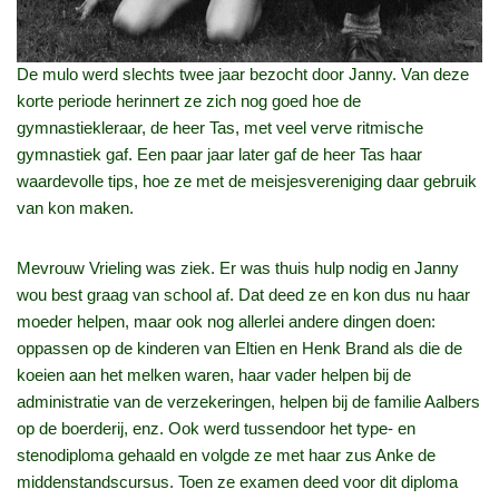
De mulo werd slechts twee jaar bezocht door Janny. Van deze
korte periode herinnert ze zich nog goed hoe de
gymnastiekleraar, de heer Tas, met veel verve ritmische
gymnastiek gaf. Een paar jaar later gaf de heer Tas haar
waardevolle tips, hoe ze met de meisjesvereniging daar gebruik
van kon maken.
Mevrouw Vrieling was ziek. Er was thuis hulp nodig en Janny
wou best graag van school af. Dat deed ze en kon dus nu haar
moeder helpen, maar ook nog allerlei andere dingen doen:
oppassen op de kinderen van Eltien en Henk Brand als die de
koeien aan het melken waren, haar vader helpen bij de
administratie van de verzekeringen, helpen bij de familie Aalbers
op de boerderij, enz. Ook werd tussendoor het type‑ en
stenodiploma gehaald en volgde ze met haar zus Anke de
middenstandscursus. Toen ze examen deed voor dit diploma