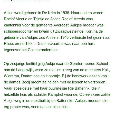
Aukje werd geboren in De Krim in 1938. Haar ouders waren
Roelof Meerlo en Trijntje de Jager. Roelof Meerlo was
kantonnier voor de gemeente Avereest. Aukjes moeder was
schippersdochter en kwam uit Zwaagwesteinde. Kort na de
geboorte van Aukjes zus Annie in 1946 verhuisde het gezin naar
Rheezerend 150 in Dedemsvaart, d.w.z. naar een huis
tegenover het Colenbrandersbos.
Op zesjarige leeftijd ging Aukje naar de Gereformeerde School
aan de Langewijk, waar ze o.a. les kreeg van de meesters Kok,
Wiersma, Damminga en Hoorntje. Bij de handwerklessen van
de dames Booij mocht ze helpen met de lessen te verzorgen.
Vaak speelde ze met haar buurmeisje Rie Batterink, die in
hetzelfde huis als schilder Kamphof woonde. Op een keer zakte
Aukje weg in de mestbult bij de Batterinks. Aukjes moeder, die
erg proper was, vond dat absoluut niks.