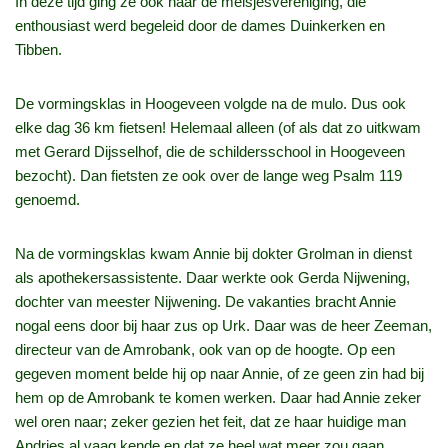
In deze tijd ging ze ook naar de meisjesvereniging, die
enthousiast werd begeleid door de dames Duinkerken en
Tibben.
De vormingsklas in Hoogeveen volgde na de mulo. Dus ook
elke dag 36 km fietsen! Helemaal alleen (of als dat zo uitkwam
met Gerard Dijsselhof, die de schildersschool in Hoogeveen
bezocht). Dan fietsten ze ook over de lange weg Psalm 119
genoemd.
Na de vormingsklas kwam Annie bij dokter Grolman in dienst
als apothekersassistente. Daar werkte ook Gerda Nijwening,
dochter van meester Nijwening. De vakanties bracht Annie
nogal eens door bij haar zus op Urk. Daar was de heer Zeeman,
directeur van de Amrobank, ook van op de hoogte. Op een
gegeven moment belde hij op naar Annie, of ze geen zin had bij
hem op de Amrobank te komen werken. Daar had Annie zeker
wel oren naar; zeker gezien het feit, dat ze haar huidige man
Andries al vaag kende en dat ze heel wat meer zou gaan