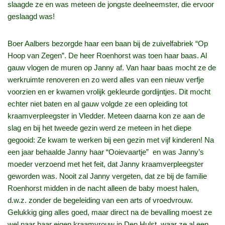
slaagde ze en was meteen de jongste deelneemster, die ervoor
geslaagd was!
Boer Aalbers bezorgde haar een baan bij de zuivelfabriek “Op
Hoop van Zegen”. De heer Roenhorst was toen haar baas. Al
gauw vlogen de muren op Janny af. Van haar baas mocht ze de
werkruimte renoveren en zo werd alles van een nieuw verfje
voorzien en er kwamen vrolijk gekleurde gordijntjes. Dit mocht
echter niet baten en al gauw volgde ze een opleiding tot
kraamverpleegster in Vledder. Meteen daarna kon ze aan de
slag en bij het tweede gezin werd ze meteen in het diepe
gegooid: Ze kwam te werken bij een gezin met vijf kinderen! Na
een jaar behaalde Janny haar “Ooievaartje” en was Janny’s
moeder verzoend met het feit, dat Janny kraamverpleegster
geworden was. Nooit zal Janny vergeten, dat ze bij de familie
Roenhorst midden in de nacht alleen de baby moest halen,
d.w.z. zonder de begeleiding van een arts of vroedvrouw.
Gelukkig ging alles goed, maar direct na de bevalling moest ze
wel naar haar eigen kraamvrouw in Den Hulst, waar ze al een