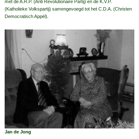
met de A.R.P. (Anti Revolutionaire Partij) en de K.V.P.
(Katholieke Volkspartij) samengevoegd tot het C.D.A. (Christen
Democratisch Appèl).
Jan de Jong