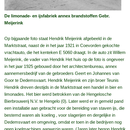
De limonade- en ijsfabriek annex brandstoffen Gebr.
Meijerink
Op bijgaande foto staat Hendrik Meijerink afgebeeld in de
Marktstraat, naast de in het jaar 1921 in Coevorden gekochte
vrachtauto, die het kenteken E 5060 draagt. In de auto zit Willem
Meijerink, de vader van Hendrik Het huis op de foto is ongeveer
in het jaar 1925 gebouwd door het architectenbureau, annex
aannemersbedrijf van de gebroeders Geert en Johannes van
Goor te Dedemsvaart. Hendrik Meijerink en zijn broer Teunis
Hendrik dreven destijds in de Marktstraat een handel in bier en
limonades. Het bier werd betrokken van de Hengelosche
Bierbrouwerij N.V. te Hengelo (0). Later werd er in gemeld pand
een installatie aan gebracht voor de bereiding van staven ijs, die
bestemd waren als koeling , voor slagerijen en dergelijke in
Dedemsvaart en omgeving, omdat er toen in die bedrijven nog
geen koelmachines aanwezig waren. (Jaren later begon Hendrik