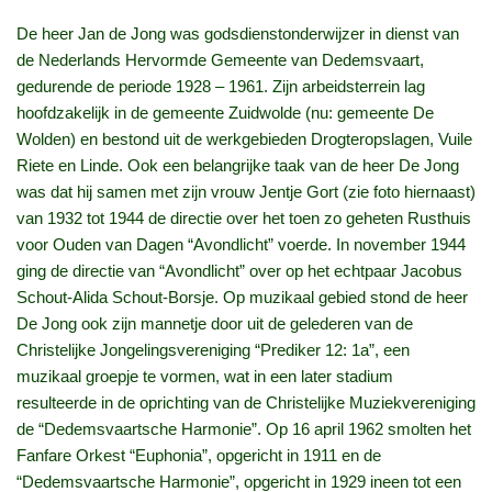
De heer Jan de Jong was godsdienstonderwijzer in dienst van
de Nederlands Hervormde Gemeente van Dedemsvaart,
gedurende de periode 1928 – 1961. Zijn arbeidsterrein lag
hoofdzakelijk in de gemeente Zuidwolde (nu: gemeente De
Wolden) en bestond uit de werkgebieden Drogteropslagen, Vuile
Riete en Linde. Ook een belangrijke taak van de heer De Jong
was dat hij samen met zijn vrouw Jentje Gort (zie foto hiernaast)
van 1932 tot 1944 de directie over het toen zo geheten Rusthuis
voor Ouden van Dagen “Avondlicht” voerde. In november 1944
ging de directie van “Avondlicht” over op het echtpaar Jacobus
Schout-Alida Schout-Borsje. Op muzikaal gebied stond de heer
De Jong ook zijn mannetje door uit de gelederen van de
Christelijke Jongelingsvereniging “Prediker 12: 1a”, een
muzikaal groepje te vormen, wat in een later stadium
resulteerde in de oprichting van de Christelijke Muziekvereniging
de “Dedemsvaartsche Harmonie”. Op 16 april 1962 smolten het
Fanfare Orkest “Euphonia”, opgericht in 1911 en de
“Dedemsvaartsche Harmonie”, opgericht in 1929 ineen tot een